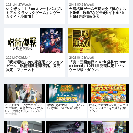
2021.01.27(Wed)
2019.05.29(Wed)
いくぜっ！！「auスマートパスプレ
台湾格闘ゲーム年度大会『闘心』ス
ミアム クラシックゲーム」にゲー
ト5AE、鉄拳7など全6タイトル *6
ムタイトル追加！…
月5日更新情報あり
2023.07.03(Mon)
2026.06.03(Wed)
「呪術廻戦」初の家庭用アクション
「真・三國無双２ with 猛将伝 Rem
ゲーム「呪術廻戦 戦華双乱」発売
astered」10月1日発売決定！パッ
決定！ファースト…
ケージ版・ダウン…
ハイクオリティなコスプレイ
動物たちの激闘「Fight of Animal
にゃんこ大戦争が7100万 & 7200
ヤー達が！東京ゲームショウ2
s」が遂にPS4で発売決定！
万ダウンロードを突破！記念
022で見掛けた美人コスプレイ
イベント…
ヤー特集！