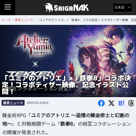
日本語
トップ
業界ニュース
「ユミアのアトリエ」×「鉄拳8」コラボ決定！コラボティザー映像、記
>
>
「ユミアのアトリエ」×「鉄拳8」コラボ決
定！コラボティザー映像、記念イラスト公
開！
B!
業界ニュース
2025.03.21(Fri)
錬金術RPG「
ユミアのアトリエ ～追憶の錬金術士と幻創の
地～
」と対戦格闘ゲーム「
鉄拳8
」の相互コラボレーション
の開催が発表された。