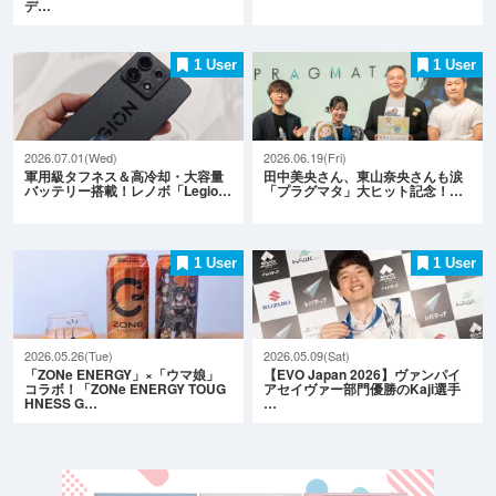
デ…
1 User
1 User
2026.07.01(Wed)
2026.06.19(Fri)
軍用級タフネス＆高冷却・大容量
田中美央さん、東山奈央さんも涙
バッテリー搭載！レノボ「Legio…
「プラグマタ」大ヒット記念！…
1 User
1 User
2026.05.26(Tue)
2026.05.09(Sat)
「ZONe ENERGY」×「ウマ娘」
【EVO Japan 2026】ヴァンパイ
コラボ！「ZONe ENERGY TOUG
アセイヴァー部門優勝のKaji選手
HNESS G…
…