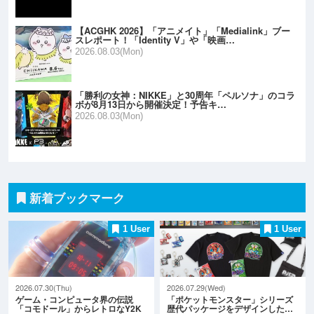
【ACGHK 2026】「アニメイト」「Medialink」ブー
スレポート！「Identity V」や「映画…
2026.08.03(Mon)
「勝利の女神：NIKKE」と30周年「ペルソナ」のコラ
ボが8月13日から開催決定！予告キ…
2026.08.03(Mon)
新着ブックマーク
1 User
1 User
2026.07.30(Thu)
2026.07.29(Wed)
ゲーム・コンピュータ界の伝説
「ポケットモンスター」シリーズ
「コモドール」からレトロなY2K
歴代パッケージをデザインした…