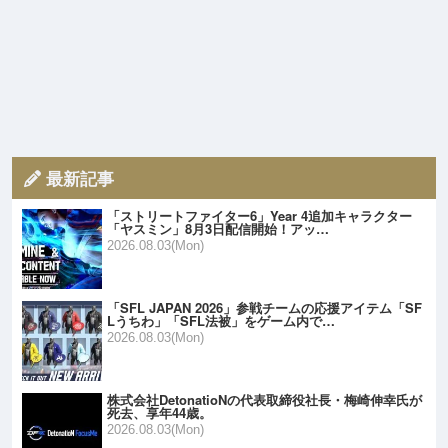
最新記事
「ストリートファイター6」Year 4追加キャラクター
「ヤスミン」8月3日配信開始！アッ…
2026.08.03(Mon)
「SFL JAPAN 2026」参戦チームの応援アイテム「SF
Lうちわ」「SFL法被」をゲーム内で…
2026.08.03(Mon)
株式会社DetonatioNの代表取締役社長・梅崎伸幸氏が
死去、享年44歳。
2026.08.03(Mon)