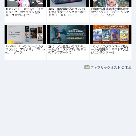
セガ ハード・ガールズ「メガ
有線・無線両対応のコンパク
日清食品株式会社が世界最大
ドライブ」のコスプレを披
トサイズゲーミングキーボー
のVRイベント「バーチャルマ
露！コスプレイヤー…
ド ASUS「ROG Falc…
ーケット」に初出…
PlayStation Plusの「ゲームカタ
遂に「メカ豪鬼」のコスチュ
バンナムのダウンロード版セ
ログ」に「アサクリ」「Wo Lo
ームが！「ストVCE」9月21日
ールが開催中、PSストアおよ
ng」「グラブ…
のアップデートで…
びニンテンドーeシ…
ファブリックミスト 金木犀