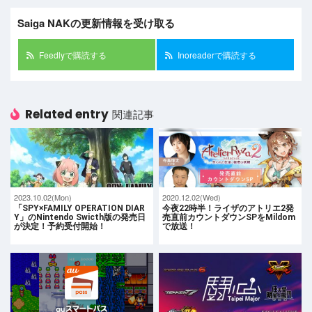
Saiga NAKの更新情報を受け取る
Feedlyで購読する
Inoreaderで購読する
Related entry
関連記事
2023.10.02(Mon)
2020.12.02(Wed)
「SPY×FAMILY OPERATION DIAR
今夜22時半！ライザのアトリエ2発
Y」のNintendo Swicth版の発売日
売直前カウントダウンSPをMildom
が決定！予約受付開始！
で放送！