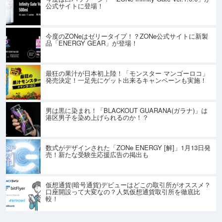
公式サイトに登場！
今度のZONeはゼリータイプ！？ZONe公式サイトに新製
品「ENERGY GEAR」が登場！
最狂の果汁が日本初上陸！「モンスター マンゴーロコ」
発売決定！一足先にゲット出来るキャンペーンも実施！
男は黒に染まれ！「BLACKOUT GUARANA(ガラナ)」は
港区男子を染め上げられるのか！？
数式がデザインされた「ZONe ENERGY [解]」1月13日発
売！新たな受験生応援広告の掲出も
仮想通貨(暗号通貨)デビューはどこの取引所がオススメ？
口座開設って大変なの？人気仮想通貨取引所を徹底比
較！