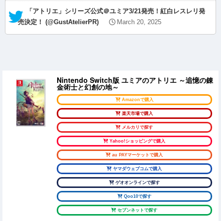
— 「アトリエ」シリーズ公式＠ユミア3/21発売！紅白レスレリ発
売決定！ (@GustAtelierPR)
March 20, 2025
Nintendo Switch版 ユミアのアトリエ ～追憶の錬
金術士と幻創の地～
Amazonで購入
楽天市場で購入
メルカリで探す
Yahoo!ショッピングで購入
au PAYマーケットで購入
ヤマダウェブコムで購入
ゲオオンラインで探す
Qoo10で探す
セブンネットで探す