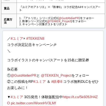
「ユミアのアトリエ」×「鉄拳8」コラボ記念A4キャンバスアー
賞品
ト
1. 「アトリエ」シリーズ公式X(
@GustAtelierPR
)をフォロー
応募方
2. 鉄拳シリーズ公式X(
@TEKKEN_Project
)をフォロー
法
3. キャンペーン対象ポストをリポスト
／
#ユミア
×
#TEKKEN8
コラボ決定記念キャンペーン🎉
＼
コラボイラストのキャンバスアートを15名に贈呈🎁
📝応募
①
@GustAtelierPR
と
@TEKKEN_Project
をフォロー
②この投稿をRP
#ユミア
＆
#鉄拳8
コラボ無料DLCをぜひ
お楽しみに！
▼
#ユミア
3/21発売！体験版配信中
https://t.co/5k609JH4Z
O
pic.twitter.com/WonnHV3LMf