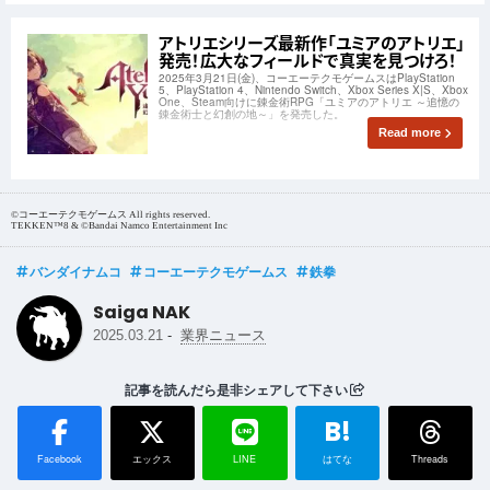
アトリエシリーズ最新作「ユミアのアトリエ」
発売！広大なフィールドで真実を見つけろ！
2025年3月21日(金)、コーエーテクモゲームスはPlayStation
5、PlayStation 4、Nintendo Switch、Xbox Series X|S、Xbox
One、Steam向けに錬金術RPG「ユミアのアトリエ ～追憶の
錬金術士と幻創の地～」を発売した。
Read more
©コーエーテクモゲームス All rights reserved.
TEKKEN™8 & ©Bandai Namco Entertainment Inc
バンダイナムコ
コーエーテクモゲームス
鉄拳
Saiga NAK
-
2025.03.21
業界ニュース
記事を読んだら是非シェアして下さい
B!
Facebook
エックス
LINE
はてな
Threads