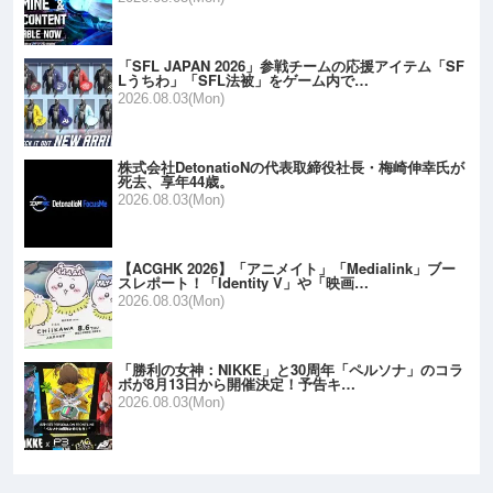
「SFL JAPAN 2026」参戦チームの応援アイテム「SF
Lうちわ」「SFL法被」をゲーム内で…
2026.08.03(Mon)
株式会社DetonatioNの代表取締役社長・梅崎伸幸氏が
死去、享年44歳。
2026.08.03(Mon)
【ACGHK 2026】「アニメイト」「Medialink」ブー
スレポート！「Identity V」や「映画…
2026.08.03(Mon)
「勝利の女神：NIKKE」と30周年「ペルソナ」のコラ
ボが8月13日から開催決定！予告キ…
2026.08.03(Mon)