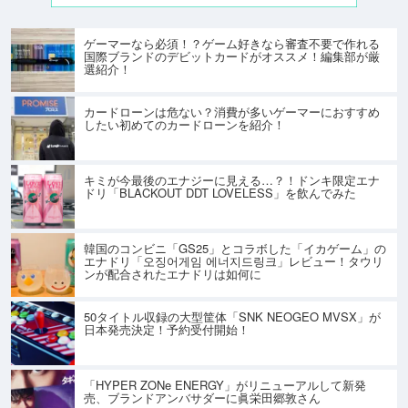
ゲーマーなら必須！？ゲーム好きなら審査不要で作れる
国際ブランドのデビットカードがオススメ！編集部が厳
選紹介！
カードローンは危ない？消費が多いゲーマーにおすすめ
したい初めてのカードローンを紹介！
キミが今最後のエナジーに見える…？！ドンキ限定エナ
ドリ「BLACKOUT DDT LOVELESS」を飲んでみた
韓国のコンビニ「GS25」とコラボした「イカゲーム」の
エナドリ「오징어게임 에너지드링크」レビュー！タウリ
ンが配合されたエナドリは如何に
50タイトル収録の大型筐体「SNK NEOGEO MVSX」が
日本発売決定！予約受付開始！
「HYPER ZONe ENERGY」がリニューアルして新発
売、ブランドアンバサダーに眞栄田郷敦さん