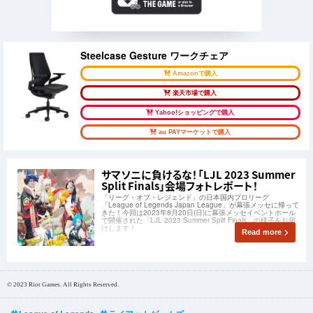
Steelcase Gesture ワークチェア
Amazonで購入
楽天市場で購入
Yahoo!ショッピングで購入
au PAYマーケットで購入
サマソニに負けるな！「LJL 2023 Summer
Split Finals」会場フォトレポート！
「リーグ・オブ・レジェンド」の日本国内プロリーグ
「League of Legends Japan League」が幕張メッセに帰って
きた！今回は2023年8月20日(日)に幕張メッセイベントホール
で開催された「LJL 2023 Summer Split Finals」の様子をお届
けします！
Read more
© 2023 Riot Games. All Rights Reserved.