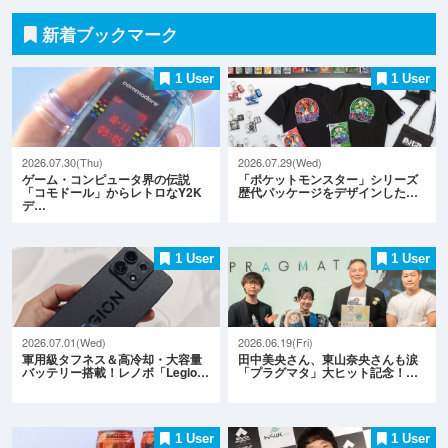
新着ブックマーク
1 User
1 User
2026.07.30(Thu)
2026.07.29(Wed)
ゲーム・コンピュータ界の伝説
「ポケットモンスター」シリーズ
「コモドール」からレトロなY2K
歴代パッケージをデザインした…
デ…
1 User
1 User
2026.07.01(Wed)
2026.06.19(Fri)
軍用級タフネス＆高冷却・大容量
田中美央さん、東山奈央さんも涙
バッテリー搭載！レノボ「Legio…
「プラグマタ」大ヒット記念！…
1 User
1 User