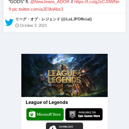
“GODS” ft.
@NewJeans_ADOR
//
https://t.co/gJsCJ0WNn
9
pic.twitter.com/aJE0kiAbx3
— リーグ・オブ・レジェンド (@LoLJPOfficial)
October 3, 2023
League of Legends