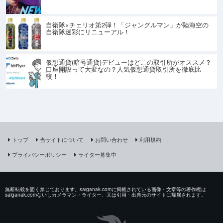
自衛隊×チェリオ第2弾！「ジャングルマン」が陸海空の
自衛隊迷彩にリニューアル！
仮想通貨(暗号通貨)デビューはどこの取引所がオススメ？
口座開設って大変なの？人気仮想通貨取引所を徹底比
較！
トップ
当サイトについて
お問い合わせ
利用規約
プライバシーポリシー
ライター募集中
無断転載を固く禁じております。saiganak.comに掲載されている画像・文章等の著作権は
saiganak.comないしカメラマン・ライター、又は引用・出典元のサイトに帰属されます。