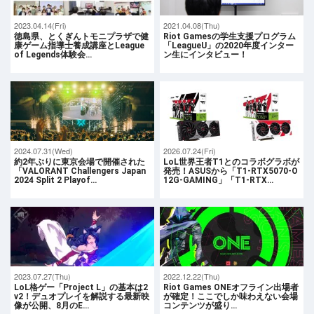
2023.04.14(Fri)
2021.04.08(Thu)
徳島県、とくぎんトモニプラザで健
Riot Gamesの学生支援プログラム
康ゲーム指導士養成講座とLeague
「LeagueU」の2020年度インター
of Legends体験会…
ン生にインタビュー！
2024.07.31(Wed)
2026.07.24(Fri)
約2年ぶりに東京会場で開催された
LoL世界王者T1とのコラボグラボが
「VALORANT Challengers Japan
発売！ASUSから「T1-RTX5070-O
2024 Split 2 Playof…
12G-GAMING」「T1-RTX…
2023.07.27(Thu)
2022.12.22(Thu)
LoL格ゲー「Project L」の基本は2
Riot Games ONEオフライン出場者
v2！デュオプレイを解説する最新映
が確定！ここでしか味わえない会場
像が公開、8月のE…
コンテンツが盛り…