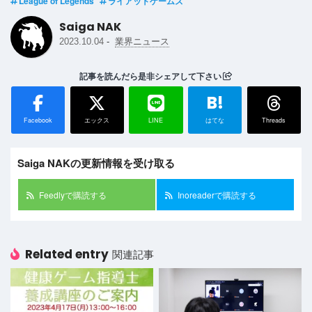
League of Legends
ライアットゲームズ
Saiga NAK
-
2023.10.04
業界ニュース
記事を読んだら是非シェアして下さい
B!
Facebook
エックス
LINE
はてな
Threads
Saiga NAKの更新情報を受け取る
Feedlyで購読する
Inoreaderで購読する
Related entry
関連記事