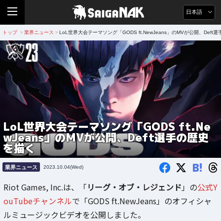
日本語
トップ
業界ニュース
LoL世界大会テーマソング「GODS ft.NewJeans」のMVが公開、Def
>
>
LoL世界大会テーマソング「GODS ft.Ne
wJeans」のMVが公開、Deft選手の歴史
を描く
B!
業界ニュース
2023.10.04(Wed)
Riot Games, Inc.は、「
リーグ・オブ・レジェンド
」の
公式Y
ouTubeチャンネル
で「GODS ft.NewJeans」のオフィシャ
ルミュージックビデオを公開しました。