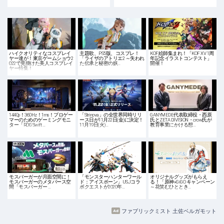
ハイクオリティなコスプレイ
主題歌、PS5版、コスプレ！
KOF絵師集まれ！「KOF XV 1周
ヤー達が！東京ゲームショウ2
「ライザのアトリエ2 ～失われ
年記念イラストコンテスト」
022で見掛けた美人コスプレイ
た伝承と秘密の妖…
開催！
ヤー特集！
1440p！360Hz！1ms！プロゲー
「Strinova」の全世界同時リリ
GANYMEDE代表取締役・西原
マーのためのゲーミングモニ
ース日が11月22日(金)に決定！
氏とZETA DIVISION・crow氏が
ター「ROG Swift …
11月19日(火)…
教育事業にかける想…
モスバーガーが月面空間に！
「モンスターハンターワール
オリジナルグッズがもらえ
モスバーガーのメタバース空
ド：アイスボーン」USJコラ
る！「原神×GiGO キャンペーン
間「モスバーガー …
ボクエストが2020年…
～花笑むひととき…
ファブリックミスト 土佐ベルガモット