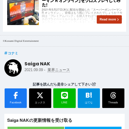
ーマン R オンライン」をクロスプレイしてみ
た！
2021年5月27日(木)に配信を開始した「スーパーボンバーマン
R オンライン」。皆様はもう既にプレイされたでしょうか？今
回は「プレミアムパック」を購入すればついてくるルームマッ
チのプライベートルームをメインに「スーパーボンバーマン R
Read more
オンライン」をプレイしていきました。対応プラットフォーム
も幅広く大満足！
©Konami Digital Entertainment
コナミ
Saiga NAK
-
2021.09.09
業界ニュース
記事を読んだら是非シェアして下さい
B!
Facebook
エックス
LINE
はてな
Threads
Saiga NAKの更新情報を受け取る