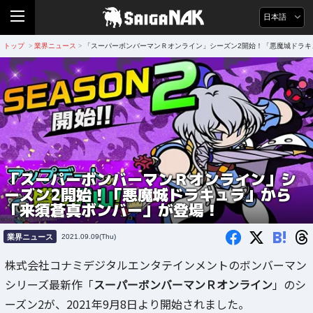
日本語
トップ
業界ニュース
「スーパーボンバーマンＲオンライン」シーズン2開始！「悪魔城ドラキ
>
>
「スーパーボンバーマンＲオンライン」シ
ーズン2開始！「悪魔城ドラキュラ」から
「来須蒼真ボンバー」が登場！
B!
業界ニュース
2021.09.09(Thu)
株式会社コナミデジタルエンタテインメントのボンバーマン
シリーズ最新作「
スーパーボンバーマンＲオンライン
」のシ
ーズン2が、2021年9月8日より開始されました。