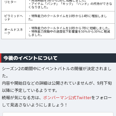
・拘束時間を3秒から2秒に短縮しました。
リヒター
・アイテム「パンチ」「キック」「ハンド」の所持ができな
くなりました。
ピラミッドヘ
・特殊能力のクールタイムを10秒から14秒に増加しまし
ッド
た。
・特殊能力のクールタイムを10秒から7秒に短縮しました。
オールドスネ
・特殊能力発動中の速度低下影響量を50％から30％に軽減
ーク
しました。
今後のイベントについて
シーズン2の期間中にイベントバトルの開催が決定されまし
た。
内容や開始日などの詳細は公開されていませんが、9月下旬
以降に予定しているようです。
続報が気になる方は、
ボンバーマン公式Twitter
をフォロー
して見逃さないようにしましょう！