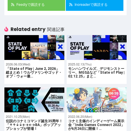
Feedlyで購読する
Inoreaderで購読する
Related entry
関連記事
2026.06.03(Wed)
2025.02.13(Thu)
「State of Play | June 2, 2026」
モンハンワイルズ、デジモンストー
総まとめ！ウルヴァリンやゴッド・
リー、MGSΔなど「State of Play |
オブ・ウォー最…
02.12.25」まと…
2021.10.25(Mon)
2022.06.20(Mon)
伝説のコナミコマンド誕生35周年！
コナミ主催のインディーゲーム展示
「↑↑↓↓←→←→BA」ポップアッ
会「Indie Games Connect 2022」
プショップが登場！
が6月26日に開催！…