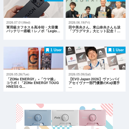
2026.07.01(Wed)
2026.06.19(Fri)
軍用級タフネス＆高冷却・大容量
田中美央さん、東山奈央さんも涙
バッテリー搭載！レノボ「Legio…
「プラグマタ」大ヒット記念！…
1 User
1 User
2026.05.26(Tue)
2026.05.09(Sat)
「ZONe ENERGY」×「ウマ娘」
【EVO Japan 2026】ヴァンパイ
コラボ！「ZONe ENERGY TOUG
アセイヴァー部門優勝のKaji選手
HNESS G…
…