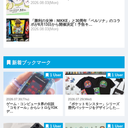
2026.08.03(Mon)
「勝利の女神：NIKKE」と30周年「ペルソナ」のコラ
ボが8月13日から開催決定！予告キ…
2026.08.03(Mon)
新着ブックマーク
1 User
1 User
2026.07.30(Thu)
2026.07.29(Wed)
ゲーム・コンピュータ界の伝説
「ポケットモンスター」シリーズ
「コモドール」からレトロなY2K
歴代パッケージをデザインした…
デ…
1 User
1 User