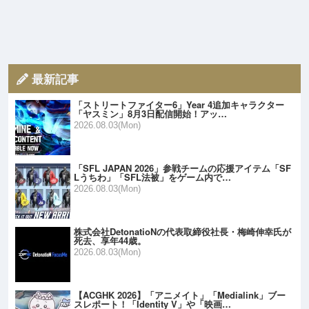
最新記事
「ストリートファイター6」Year 4追加キャラクター
「ヤスミン」8月3日配信開始！アッ…
2026.08.03(Mon)
「SFL JAPAN 2026」参戦チームの応援アイテム「SF
Lうちわ」「SFL法被」をゲーム内で…
2026.08.03(Mon)
株式会社DetonatioNの代表取締役社長・梅崎伸幸氏が
死去、享年44歳。
2026.08.03(Mon)
【ACGHK 2026】「アニメイト」「Medialink」ブー
スレポート！「Identity V」や「映画…