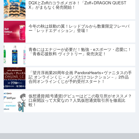
DQXとZoffのコラボメガネ！「Zoff+DRAGON QUEST
X」がまもなく発売開始！
今年の秋は鼓動の翼！レッドブルから数量限定フレーバ
ー「レッドエディション」登場！
青春にはエナジーが必要だ！勉強・eスポーツ・恋愛に！
「青春応援飲料 ヴィクトリー」発売決定！
「望月淳画業20周年企画 PandoraHearts×ヴァニタスの手
記 オンラインくじ－メンズだけコレクション－」2作品
合同オンラインくじが予約受付スタート！
仮想通貨(暗号通貨)デビューはどこの取引所がオススメ？
口座開設って大変なの？人気仮想通貨取引所を徹底比
較！