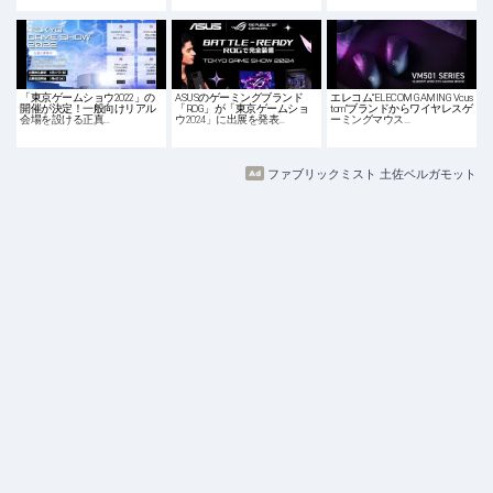
「東京ゲームショウ2022」の
ASUSのゲーミングブランド
エレコム“ELECOM GAMING Vcus
開催が決定！一般向けリアル
「ROG」が「東京ゲームショ
tom”ブランドからワイヤレスゲ
会場を設ける正真…
ウ2024」に出展を発表…
ーミングマウス…
ファブリックミスト 土佐ベルガモット