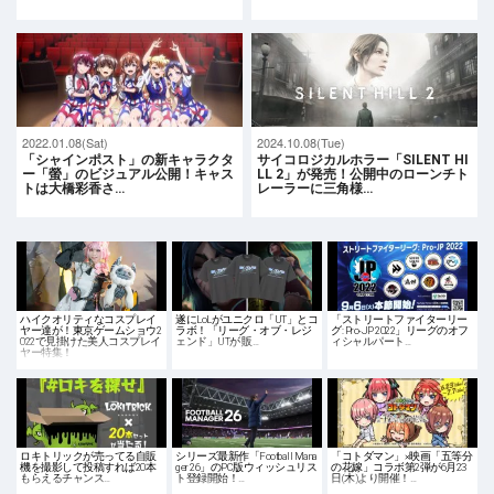
2022.01.08(Sat)
2024.10.08(Tue)
「シャインポスト」の新キャラクタ
サイコロジカルホラー「SILENT HI
ー「螢」のビジュアル公開！キャス
LL 2」が発売！公開中のローンチト
トは大橋彩香さ…
レーラーに三角様…
ハイクオリティなコスプレイ
遂にLoLがユニクロ「UT」とコ
「ストリートファイターリー
ヤー達が！東京ゲームショウ2
ラボ！「リーグ・オブ・レジ
グ: Pro-JP 2022」リーグのオフ
022で見掛けた美人コスプレイ
ェンド」UTが 販…
ィシャルパート…
ヤー特集！
ロキトリックが売ってる自販
シリーズ最新作「Football Mana
「コトダマン」×映画「五等分
機を撮影して投稿すれば20本
ger 26」のPC版ウィッシュリス
の花嫁」コラボ第2弾が6月23
もらえるチャンス…
ト登録開始！…
日(木)より開催！…