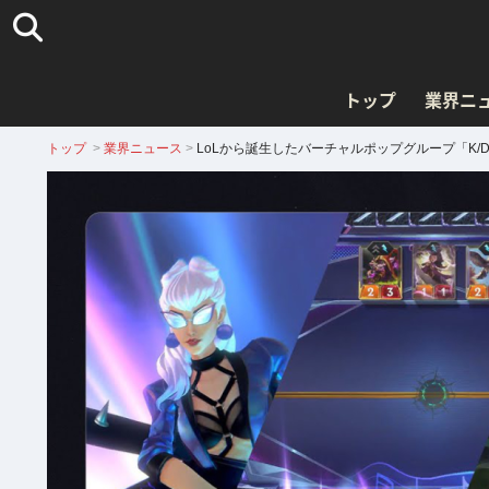
トップ
業界ニ
トップ
>
業界ニュース
>
LoLから誕生したバーチャルポップグループ「K/D