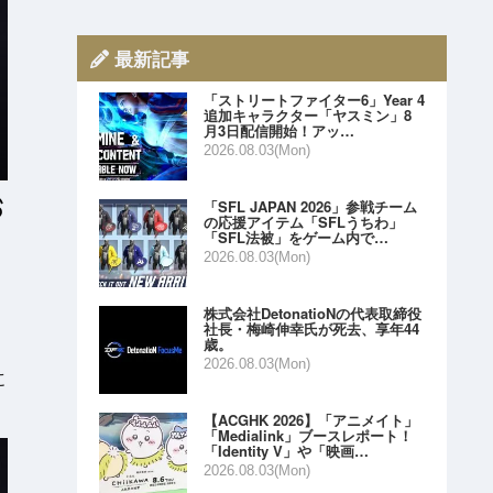
最新記事
「ストリートファイター6」Year 4
追加キャラクター「ヤスミン」8
月3日配信開始！アッ…
2026.08.03(Mon)
「SFL JAPAN 2026」参戦チーム
の応援アイテム「SFLうちわ」
「SFL法被」をゲーム内で…
2026.08.03(Mon)
株式会社DetonatioNの代表取締役
社長・梅崎伸幸氏が死去、享年44
歳。
2026.08.03(Mon)
に
【ACGHK 2026】「アニメイト」
「Medialink」ブースレポート！
「Identity V」や「映画…
2026.08.03(Mon)