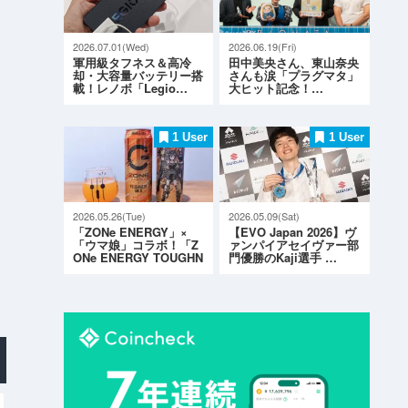
2026.07.01(Wed)
2026.06.19(Fri)
軍用級タフネス＆高冷
田中美央さん、東山奈央
却・大容量バッテリー搭
さんも涙「プラグマタ」
載！レノボ「Legio…
大ヒット記念！…
1 User
1 User
2026.05.26(Tue)
2026.05.09(Sat)
「ZONe ENERGY」×
【EVO Japan 2026】ヴ
「ウマ娘」コラボ！「Z
ァンパイアセイヴァー部
ONe ENERGY TOUGHN
門優勝のKaji選手 …
ESS G…