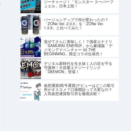
ジーチャージ！「モンスター スーパーフ
r
ュエル」日本上陸！
バージョンアップで何が変わったの？
「ZONe Ver. 2.0.0」を「ZONe Ver.
1.3.9」と比べてみた！
混ぜてさらに美味しく！？国産エナドリ
「SAMURAI ENERGY」から劇場版「デ
ジモンアドベンチャー 02 THE
BEGINNING」限定コラボ缶発売！
デジタル新時代を生き抜く人の目を守る
守護神！大容量エナジードリンク
「DAEMON」登場！
仮想通貨(暗号通貨)デビューはどこの取引
所がオススメ？口座開設って大変なの？
人気仮想通貨取引所を徹底比較！