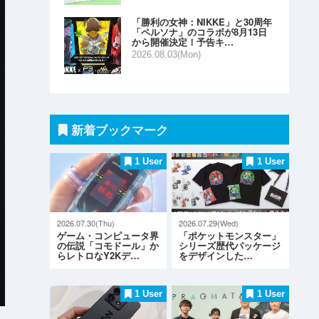
「勝利の女神：NIKKE」と30周年
「ペルソナ」のコラボが8月13日
から開催決定！予告キ…
2026.08.03(Mon)
新着ブックマーク
1 User
1 User
2026.07.30(Thu)
2026.07.29(Wed)
ゲーム・コンピュータ界
「ポケットモンスター」
の伝説「コモドール」か
シリーズ歴代パッケージ
らレトロなY2Kデ…
をデザインした…
1 User
1 User