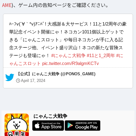
AME
)、ゲーム内の告知ページをご確認ください。
ﾊｰﾌv(´∀｀*v)ｱﾆﾊﾞ! 大感謝＆大サービス！11と1/2周年の豪
華記念イベント開催にゃ！ネコカン1011個以上ゲットで
きる「にゃんこスロット」や毎日ネコカンが手に入る記
念ステージ他、イベント盛り沢山！ネコの新たな冒険ス
テージも登場にゃ！
#にゃんこ大戦争
#11と1_2周年
#に
ゃんこスロット
pic.twitter.com/R9algmKCTv
— 【公式】にゃんこ大戦争 (@PONOS_GAME)
April 17, 2024
にゃんこ大戦争