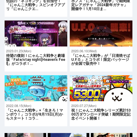
伝説の「ネコキング」を目指せ！
ポノス「にゃんこ大戦争」で期間限
「にゃんこ大戦争」スピンオフアプ
定レアガチャ「2024新年ガチャ」
リ「にゃんこクエ…
開催中！1月10日ま…
2023.01.23(Mon)
2020.06.10(Wed)
待望の復刻！にゃんこ大戦争と劇場
「にゃんこ大戦争」が「日清焼そば
版「Fate/stay night[Heaven’s Fee
U.F.O.」とコラボ！限定パッケージ
l]」がコラボ！…
が全国で販売中！
2022.08.15(Mon)
2020.07.27(Mon)
「にゃんこ大戦争」×「生きろ！マ
祝！にゃんこ大戦争シリーズ累計53
ンボウ！」コラボが8月15日(月)か
00万ダウンロード突破！期間限定記
らスタート！コラ…
念イベント開催！