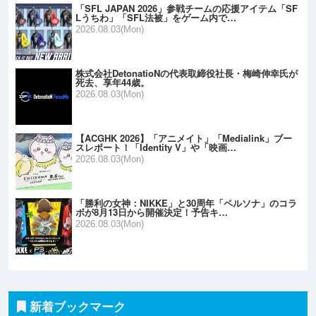
「SFL JAPAN 2026」参戦チームの応援アイテム「SF
Lうちわ」「SFL法被」をゲーム内で…
2026.08.03(Mon)
株式会社DetonatioNの代表取締役社長・梅崎伸幸氏が
死去、享年44歳。
2026.08.03(Mon)
【ACGHK 2026】「アニメイト」「Medialink」ブー
スレポート！「Identity V」や「映画…
2026.08.03(Mon)
「勝利の女神：NIKKE」と30周年「ペルソナ」のコラ
ボが8月13日から開催決定！予告キ…
2026.08.03(Mon)
新着ブックマーク