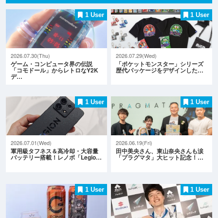
1 User
1 User
2026.07.30(Thu)
2026.07.29(Wed)
ゲーム・コンピュータ界の伝説
「ポケットモンスター」シリーズ
「コモドール」からレトロなY2K
歴代パッケージをデザインした…
デ…
1 User
1 User
2026.07.01(Wed)
2026.06.19(Fri)
軍用級タフネス＆高冷却・大容量
田中美央さん、東山奈央さんも涙
バッテリー搭載！レノボ「Legio…
「プラグマタ」大ヒット記念！…
1 User
1 User