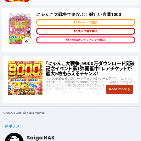
にゃんこ大戦争でまなぶ！難しい言葉1000
Amazonで購入
楽天市場で購入
Yahoo!ショッピングで購入
「にゃんこ大戦争」9000万ダウンロード突破
記念イベント第1弾開催中！レアチケットが
最大5枚もらえるチャンス！
ポノス株式会社のスマートフォン向けゲームアプリ「にゃんこ
大戦争」が、世界累計で9000万ダウンロード突破！これを記
念したイベント第1弾が2024年2月26日(月)より開催されてい
ます。期間限定でレアガチャの超激レアと伝説レアの出現率が
Read more
2倍に！レアチケを最大5枚もらえるチャレンジも行われていま
す。
©PONOS Corp. all rights reserved.
ポノス
Saiga NAK