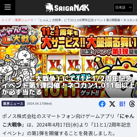
日本語
トップ
業界ニュース
「にゃんこ大戦争」にて11と1/2周年記念イベント第1弾開催！ネコカン1
>
>
「にゃんこ大戦争」にて11と1/2周年記念
イベント第1弾開催！ネコカン1,011個以上
が必ず当たる
B!
業界ニュース
2024.04.17(Wed)
ポノス株式会社のスマートフォン向けゲームアプリ「
にゃん
こ大戦争
」は、2024年4月17日(水)より「11と1/2周年記念
イベント」の第1弾を開催することを発表しました。