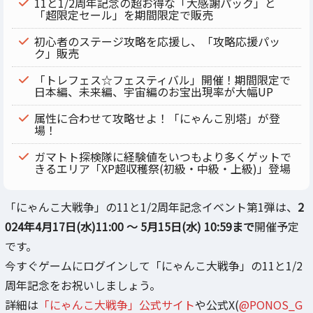
11と1/2周年記念の超お得な「大感謝パック」と
「超限定セール」を期間限定で販売
初心者のステージ攻略を応援し、「攻略応援パッ
ク」販売
「トレフェス☆フェスティバル」開催！期間限定で
日本編、未来編、宇宙編のお宝出現率が大幅UP
属性に合わせて攻略せよ！「にゃんこ別塔」が登
場！
ガマトト探検隊に経験値をいつもより多くゲットで
きるエリア「XP超収穫祭(初級・中級・上級)」登場
「にゃんこ大戦争」の11と1/2周年記念イベント第1弾は、
2
024年4月17日(水)11:00 ～ 5月15日(水) 10:59まで
開催予定
です。
今すぐゲームにログインして「にゃんこ大戦争」の11と1/2
周年記念をお祝いしましょう。
詳細は
「にゃんこ大戦争」公式サイト
や公式X(
@PONOS_G