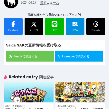
-
2024.04.17
業界ニュース
記事を読んだら是非シェアして下さい
B!
Facebook
エックス
LINE
はてな
Threads
Saiga NAKの更新情報を受け取る
Feedlyで購読する
Inoreaderで購読する
Related entry
関連記事
2021.11.24(Wed)
2024.01.04(Thu)