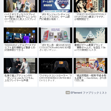
ハイクオリティなコスプレイ
「ポケモンジャパンチャンピ
「STREET FIGHTER 6 OFFICIAL P
ヤー達が！東京ゲームショウ2
オンシップス2025」ゲーム部
OP UP STORE in東京ソラマチ」
022で見掛けた美人コスプレイ
門の概要が発表！…
が期間限定で…
ヤー特集！
TGS2022のインテルブースでド
「ポケモン赤・緑 GAME MUSI
東映がゲーム事業ブランド
リフト走行体験など数多くの
C COLLECTION with GAME BOY型
「東映ゲームズ」を設立！Ste
試遊体験ができる…
さいせいマシン…
amでの展開からスタ…
生身で遊ぶアクションRPG
ワイヤレスコントローラー「D
「桃太郎電鉄 ～昭和 平成 令和
「ダンジョン∞スパイラル」
EATH STRANDING 2: ON THE BEA
も定番！～ Asia Edition」が12月
上位プレイヤーを声優…
CH リミテッド…
12日に発…
EFlement ファブリックミスト