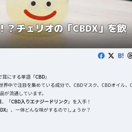
！？チェリオの「CBDX」を飲
B!
で耳にする単語「
CBD
」
界中で注目を集めている成分で、CBDマスク、CBDオイル、
製品が流通しています。
種、「
CBD入りエナジードリンク
」を入手！
DX
」、一体どんな味がするのでしょうか？