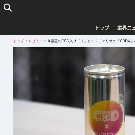
トップ
業界ニ
トップ
>
レビュー
>
今話題のCBD入りドリンク！？チェリオの「CBDX