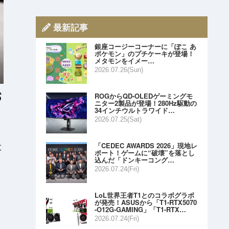
最新記事
銀座コージーコーナーに「ぽこ あ
ポケモン」のプチケーキが登場！
メタモンをイメー…
2026.07.26(Sun)
ROGからQD-OLEDゲーミングモ
ニター2製品が登場！280Hz駆動の
34インチウルトラワイド…
2026.07.25(Sat)
「CEDEC AWARDS 2026」現地レ
C
ポート！ゲームに“破壊”を落とし
込んだ「ドンキーコング…
2026.07.24(Fri)
LoL世界王者T1とのコラボグラボ
が発売！ASUSから「T1-RTX5070
-O12G-GAMING」「T1-RTX…
2026.07.24(Fri)