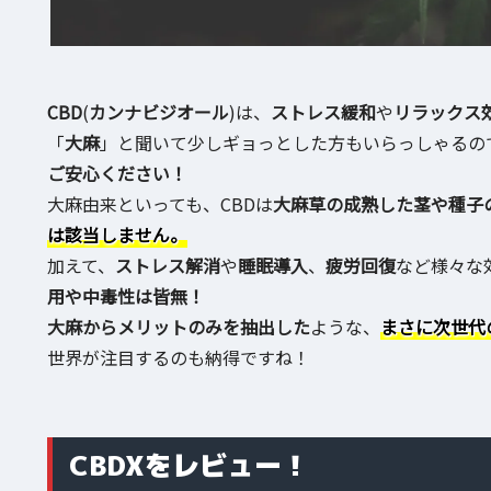
CBD
(
カンナビジオール
)は、
ストレス緩和
や
リラックス
「
大麻
」と聞いて少しギョっとした方もいらっしゃるの
ご安心ください！
大麻由来といっても、CBDは
大麻草の成熟した茎や種子
は該当しません。
加えて、
ストレス解消
や
睡眠導入
、
疲労回復
など様々な
用や中毒性は皆無！
大麻からメリットのみを抽出した
ような、
まさに次世代
世界が注目するのも納得ですね！
CBDXをレビュー！