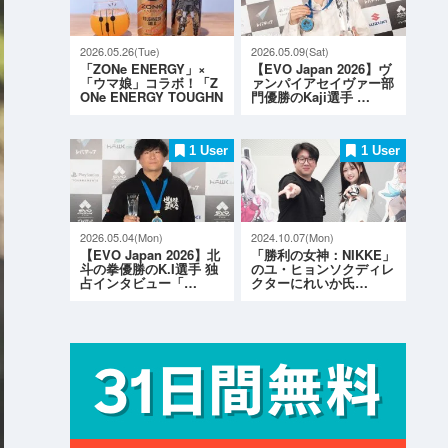
2026.05.26(Tue)
2026.05.09(Sat)
「ZONe ENERGY」×
【EVO Japan 2026】ヴ
「ウマ娘」コラボ！「Z
ァンパイアセイヴァー部
ONe ENERGY TOUGHN
門優勝のKaji選手 …
ESS G…
1 User
1 User
2026.05.04(Mon)
2024.10.07(Mon)
【EVO Japan 2026】北
「勝利の女神：NIKKE」
斗の拳優勝のK.I選手 独
のユ・ヒョンソクディレ
占インタビュー「…
クターにれいか氏…