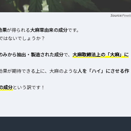
Pexel
効果
が得られる
大麻草由来の成分
です。
ではないでしょうか？
のみから抽出・製造された成分
で、
大麻取締法上の「大麻」に
効果が期待できる上に、大麻のような
人を「ハイ」にさせる作
の成分
という訳です！