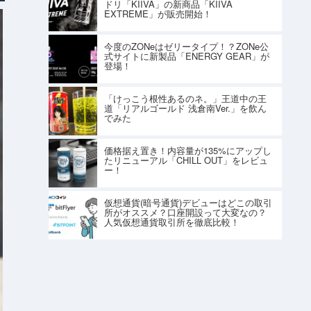
ドリ「KIIVA」の新商品「KIIVA
EXTREME」が販売開始！
今度のZONeはゼリータイプ！？ZONe公
式サイトに新製品「ENERGY GEAR」が
登場！
「けっこう根性あるのネ。」王道中の王
道「リアルゴールド 浅倉南Ver.」を飲ん
でみた
価格据え置き！内容量が135%にアップし
たリニューアル「CHILL OUT」をレビュ
ー！
仮想通貨(暗号通貨)デビューはどこの取引
所がオススメ？口座開設って大変なの？
人気仮想通貨取引所を徹底比較！