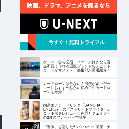
s
ゲーマーなら必須！？ゲーム好きなら審
査不要で作れる国際ブランドのデビット
カードがオススメ！編集部が厳選紹介！
カードローンは危ない？消費が多いゲー
マーにおすすめしたい初めてのカードロ
ーンを紹介！
国産エナジードリンク「SAMURAI
ENERGY」の「ストリートファイター6」
コラボ缶をレビュー！春麗とジェイミー
の2種のフレーバーで登場
「過激」を冠したヤバいやつ！国産エナ