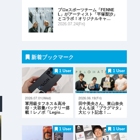
プロeスポーツチーム「FENNE
L」がアーティスト「平塚梨沙」
とコラボ！オリジナルキャ…
2026.07.24(Fri)
新着ブックマーク
1 User
1 User
2026.07.01(Wed)
2026.06.19(Fri)
軍用級タフネス＆高冷
田中美央さん、東山奈央
却・大容量バッテリー搭
さんも涙「プラグマタ」
載！レノボ「Legio…
大ヒット記念！…
1 User
1 User