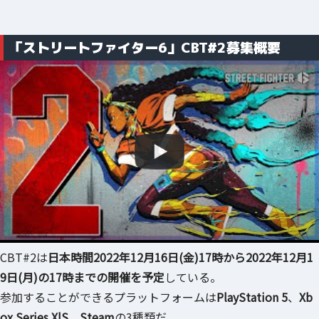
「ストリートファイター6」CBT#2募集概要
CBT#2は
日本時間2022年12月16日(金)17時から2022年12月1
9日(月)の17時までの開催を予定
している。
参加することができるプラットフォームは
PlayStation 5
、
Xb
ox Series X|S
、
Steam
の3種類だ。