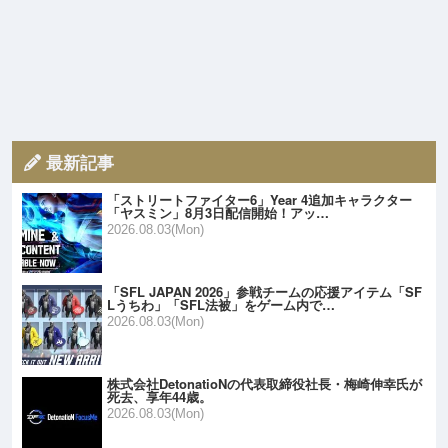
最新記事
「ストリートファイター6」Year 4追加キャラクター
「ヤスミン」8月3日配信開始！アッ…
2026.08.03(Mon)
「SFL JAPAN 2026」参戦チームの応援アイテム「SF
Lうちわ」「SFL法被」をゲーム内で…
2026.08.03(Mon)
株式会社DetonatioNの代表取締役社長・梅崎伸幸氏が
死去、享年44歳。
2026.08.03(Mon)