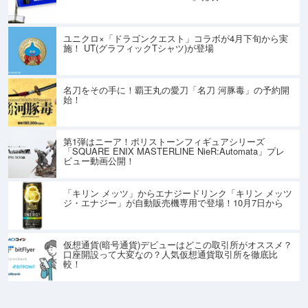
ユニクロ×「ドラゴンクエスト」コラボが4月下旬から実
施！ UT(グラフィックTシャツ)が登場
名刀をその手に！覇王丸の愛刀「名刀 河豚毒」の予約開
始！
第1弾はニーア！ポリストーンフィギュアシリーズ
「SQUARE ENIX MASTERLINE NieR:Automata」プレ
ビュー動画公開！
「キリン メッツ」からエナジードリンク「キリン メッツ
ジ・エナジー」が自動販売機専用で登場！10月7日から
仮想通貨(暗号通貨)デビューはどこの取引所がオススメ？
口座開設って大変なの？人気仮想通貨取引所を徹底比
較！