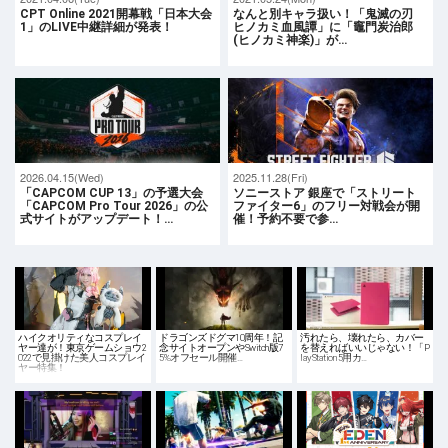
CPT Online 2021開幕戦「日本大会
なんと別キャラ扱い！「鬼滅の刃
1」のLIVE中継詳細が発表！
ヒノカミ血風譚」に「竈門炭治郎
(ヒノカミ神楽)」が…
2026.04.15(Wed)
2025.11.28(Fri)
「CAPCOM CUP 13」の予選大会
ソニーストア 銀座で「ストリート
「CAPCOM Pro Tour 2026」の公
ファイター6」のフリー対戦会が開
式サイトがアップデート！…
催！予約不要で参…
ハイクオリティなコスプレイ
ドラゴンズドグマ10周年！記
汚れたら、壊れたら、カバー
ヤー達が！東京ゲームショウ2
念サイトオープンやSwitch版7
を替えればいいじゃない！「P
022で見掛けた美人コスプレイ
5%オフセール開催…
layStation 5用カ…
ヤー特集！