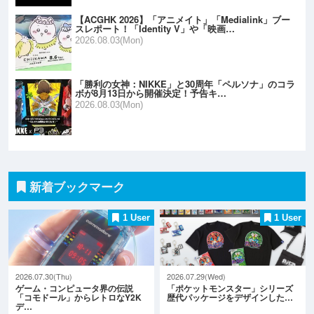
【ACGHK 2026】「アニメイト」「Medialink」ブー
スレポート！「Identity V」や「映画…
2026.08.03(Mon)
「勝利の女神：NIKKE」と30周年「ペルソナ」のコラ
ボが8月13日から開催決定！予告キ…
2026.08.03(Mon)
新着ブックマーク
1 User
1 User
2026.07.30(Thu)
2026.07.29(Wed)
ゲーム・コンピュータ界の伝説
「ポケットモンスター」シリーズ
「コモドール」からレトロなY2K
歴代パッケージをデザインした…
デ…