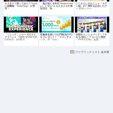
カラオケ？歌ってみた？Twitch
「龍が如く８外伝 Pirates in Haw
にじさんじのユニット「エデ
に新機能「Twitch Sings」が登
aii」2つのバトルスタイルや海
ン組」の一周年を記念したグ
場！
賊道具、海…
ッズ&オンリー…
「ソニック」シリーズのライ
対象者全員に1,000円相当のBTC
全額キャッシュバック！？そ
ブイベント「SONIC MUSIC EXP
をプレゼント！「コインチェ
れも3回も！？コンビニ限定
ERIENCE」が3月15…
ック」が「Coinc…
「HYPER ZONe」お試…
ファブリックミスト 金木犀