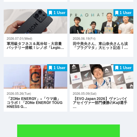
1 User
1 User
2026.07.01(Wed)
2026.06.19(Fri)
軍用級タフネス＆高冷却・大容量
田中美央さん、東山奈央さんも涙
バッテリー搭載！レノボ「Legio…
「プラグマタ」大ヒット記念！…
1 User
1 User
2026.05.26(Tue)
2026.05.09(Sat)
「ZONe ENERGY」×「ウマ娘」
【EVO Japan 2026】ヴァンパイ
コラボ！「ZONe ENERGY TOUG
アセイヴァー部門優勝のKaji選手
HNESS G…
…