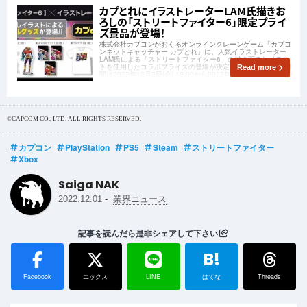
カプとれにイラストレーターLAM氏描きお
ろしの「ストリートファイター6」限定プライ
ズ景品が登場！
株式会社カプコンがおくるオンラインクレーンゲーム「カプコ
ンネットキャッチャー カプとれ」に、人気イラストレーター
LAM氏による「ストリートファイター6」の描き下ろしイラス
トを使用したコラボプライズの登場が決定しました。コラボ期
Read more
間は2022年12月2日(金) 18:00から2022年12月15日(木) 23:59
までと
©CAPCOM CO., LTD. ALL RIGHTS RESERVED.
カプコン
PlayStation
PS5
Steam
ストリートファイター
Xbox
Saiga NAK
-
2022.12.01
業界ニュース
記事を読んだら是非シェアして下さい
B!
Facebook
エックス
LINE
はてな
Threads