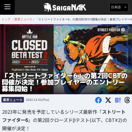
日本語
トップ
業界ニュース
「ストリートファイター6」の第2回CBTの開催が決定！参加プレイヤー
>
>
「ストリートファイター6」の第2回CBTの
開催が決定！参加プレイヤーのエントリー
募集開始！
B!
業界ニュース
2022.12.01(Thu)
2023年に発売を予定しているシリーズ最新作「
ストリート
ファイター6
」の第2回クローズドβテスト(以下、CBT#2)の
開催が決定！