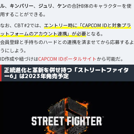
ル
、
キンバリー
、
ジュリ
、
ケン
の合計8体のキャラクターを使
用することができる。
なお、CBT#2では、
エントリー時に「CAPCOM IDと対象プラ
ットフォームのアカウント連携」が必要
となる。
会員登録と手持ちのハードとの連携を済ませてから応募するよ
うにしよう。
ID作成や紐づけは
CAPCOM IDポータルサイト
から可能だ。
正統進化と革新を併せ持つ「ストリートファイタ
ー6」は2023年発売予定