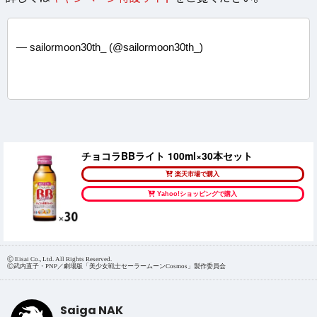
— sailormoon30th_ (@sailormoon30th_)
チョコラBBライト 100ml×30本セット
楽天市場で購入
Yahoo!ショッピングで購入
Ⓒ Eisai Co., Ltd. All Rights Reserved.
Ⓒ武内直子・PNP／劇場版「美少女戦士セーラームーンCosmos」製作委員会
Saiga NAK