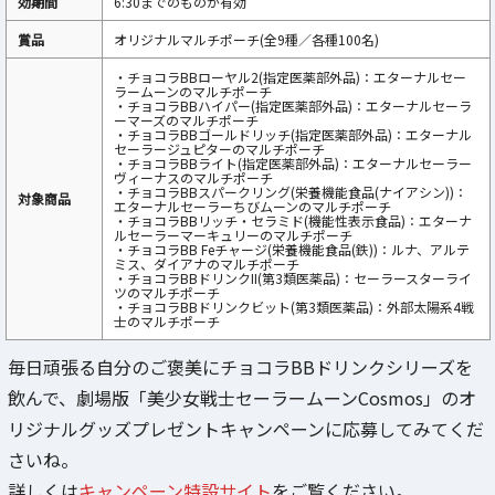
効期間
6:30までのものが有効
賞品
オリジナルマルチポーチ(全9種／各種100名)
・チョコラBBローヤル2(指定医薬部外品)：エターナルセー
ラームーンのマルチポーチ
・チョコラBBハイパー(指定医薬部外品)：エターナルセーラ
ーマーズのマルチポーチ
・チョコラBBゴールドリッチ(指定医薬部外品)：エターナル
セーラージュピターのマルチポーチ
・チョコラBBライト(指定医薬部外品)：エターナルセーラー
ヴィーナスのマルチポーチ
・チョコラBBスパークリング(栄養機能食品(ナイアシン))：
対象商品
エターナルセーラーちびムーンのマルチポーチ
・チョコラBBリッチ・セラミド(機能性表示食品)：エターナ
ルセーラーマーキュリーのマルチポーチ
・チョコラBB Feチャージ(栄養機能食品(鉄))：ルナ、アルテ
ミス、ダイアナのマルチポーチ
・チョコラBBドリンクII(第3類医薬品)：セーラースターライ
ツのマルチポーチ
・チョコラBBドリンクビット(第3類医薬品)：外部太陽系4戦
士のマルチポーチ
毎日頑張る自分のご褒美にチョコラBBドリンクシリーズを
飲んで、劇場版「美少女戦士セーラームーンCosmos」のオ
リジナルグッズプレゼントキャンペーンに応募してみてくだ
さいね。
詳しくは
キャンペーン特設サイト
をご覧ください。