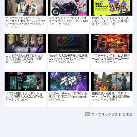
ハイクオリティなコスプレイ
ジュリをモチーフにしたスズ
わからないままなんてもった
ヤー達が！東京ゲームショウ2
キコラボバイクが「CAPCOM C
いない！ちょっとした疑問に
022で見掛けた美人コスプレイ
UP 11」と「ストリ…
答えてくれる「ギ…
ヤー特集！
コナミが初のweb3プロジェク
Razerから人気モデルの後継機
「フォートナイト」に人狼ゲ
ト「PROJECT ZIRCON」を発
コンパクトゲーミングキーボ
ームのような新ゲームモード
表、TGS2023でプロジ…
ード「RAZER BLAC…
「インポスターズ…
「ROG × 初音ミクエディショ
eスポーツチーム「SCARZ」主
餓狼伝説 × 高知県！？テリ
ン」が完売！大人気の特別な
催の「SCARZ CUP Apex Legends
ー・ボガードが史上初の観光
ゲーミングコレク…
vol.4 Powered …
キャンペーン参戦！…
ファブリックミスト 金木犀