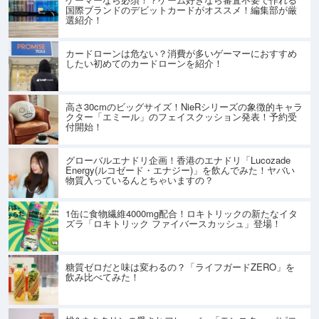
国際ブランドのデビットカードがオススメ！編集部が厳
選紹介！
カードローンは危ない？消費が多いゲーマーにおすすめ
したい初めてのカードローンを紹介！
高さ30cmのビッグサイズ！NieRシリーズの象徴的キャラ
クター「エミール」のフェイスクッション発表！予約受
付開始！
グローバルエナドリ企画！香港のエナドリ「Lucozade
Energy(ルコゼード・エナジー)」を飲んでみた！ヤバい
物質入っているんとちゃいますの？
1缶に食物繊維4000mg配合！ロキトリックの新たなイタ
ズラ「ロキトリック ファイバースカッシュ」登場！
糖質ゼロだと味は変わるの？「ライフガードZERO」を
飲み比べてみた！