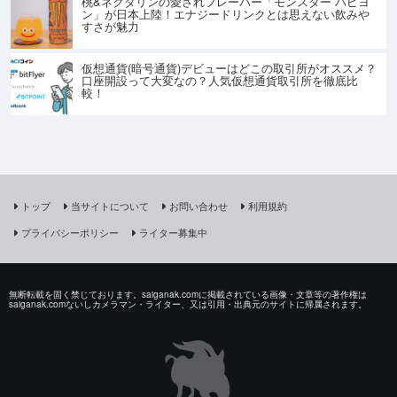
桃&ネクタリンの愛されフレーバー「モンスター パピヨ
ン」が日本上陸！エナジードリンクとは思えない飲みや
すさが魅力
仮想通貨(暗号通貨)デビューはどこの取引所がオススメ？
口座開設って大変なの？人気仮想通貨取引所を徹底比
較！
トップ
当サイトについて
お問い合わせ
利用規約
プライバシーポリシー
ライター募集中
無断転載を固く禁じております。saiganak.comに掲載されている画像・文章等の著作権は
saiganak.comないしカメラマン・ライター、又は引用・出典元のサイトに帰属されます。