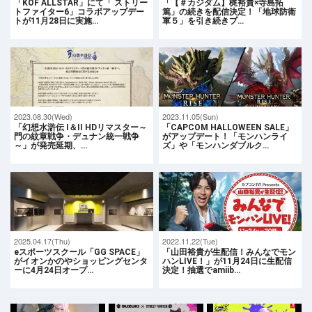
「KOF ALLSTAR」にて「 ストリー
「【＃カジダム】梶裕貴×寺島拓
トファイター6」コラボアップデー
篤」の続きを配信決定！「地球防衛
トが11月28日に実施…
軍５」を引き続きプ…
2023.08.30(Wed)
2023.11.05(Sun)
「幻想水滸伝 I＆II HDリマスター～
「CAPCOM HALLOWEEN SALE」
門の紋章戦争・デュナン統一戦争
がアップデート！「モンハンライ
～」が発売延期、…
ズ」や「モンハンダブルク…
2025.04.17(Thu)
2022.11.22(Tue)
eスポーツスクール「GG SPACE」
「山田裕貴が生配信！みんなでモン
がイオンかのやショッピングセンタ
ハンLIVE！」が11月24日に生配信
ーに4月24日オープ…
決定！抽選でamiib…