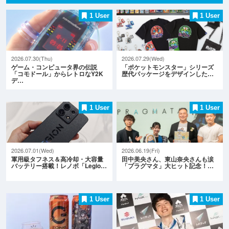
1 User
1 User
2026.07.30(Thu)
2026.07.29(Wed)
ゲーム・コンピュータ界の伝説
「ポケットモンスター」シリーズ
「コモドール」からレトロなY2K
歴代パッケージをデザインした…
デ…
1 User
1 User
2026.07.01(Wed)
2026.06.19(Fri)
軍用級タフネス＆高冷却・大容量
田中美央さん、東山奈央さんも涙
バッテリー搭載！レノボ「Legio…
「プラグマタ」大ヒット記念！…
1 User
1 User