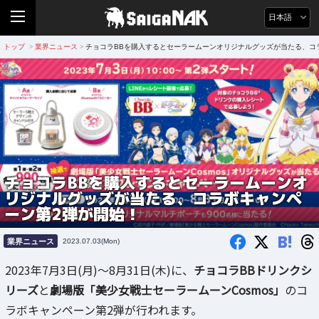
日本語
トップ
業界ニュース
チョコラBBを購入するとセーラームーンオリジナルグッズが当たる、コ
>
>
チョコラBBを購入するとセーラームーンオ
リジナルグッズが当たる、コラボキャンペ
ーン第2弾が開始！
B!
業界ニュース
2023.07.03(Mon)
2023年7月3日(月)～8月31日(木)に、
チョコラBBドリンクシ
リーズ
と
劇場版「美少女戦士セーラームーンCosmos」
のコ
ラボキャンペーン第2弾が行われます。