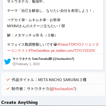
サトウタナカ、勉強中。
テーマ「自己を解放し、なりたい自分を表現しよう！」
⇒デカイ🤩・ムキムキ🤩・お祭🤩
MIYAVIさんのステージ立ちたい！😻
解：メタマッチョ侍 💪（３種）
※フェイス数調整難しいです😭
#OasisTOKYOクリエイタ
ーコンテスト
#TheSandbox
pic.twitter.com/T2YLY221OC
— サトウタナカ SatoTanaka🎒 (@tsutaudon7)
February 1, 2023
作品タイトル：META MACHO SAMURAI３種
制作者：サトウタナカ(
@tsutaudon7
)
Create Anything