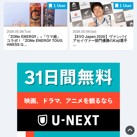
1 User
1 User
2026.05.26(Tue)
2026.05.09(Sat)
「ZONe ENERGY」×「ウマ娘」
【EVO Japan 2026】ヴァンパイ
コラボ！「ZONe ENERGY TOUG
アセイヴァー部門優勝のKaji選手
HNESS G…
…