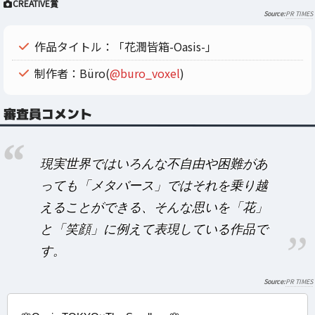
CREATIVE賞
PR TIMES
作品タイトル：「花潤皆箱-Oasis-」
制作者：Büro(
@buro_voxel
)
審査員コメント
現実世界ではいろんな不自由や困難があ
っても「メタバース」ではそれを乗り越
えることができる、そんな思いを「花」
と「笑顔」に例えて表現している作品で
す。
PR TIMES