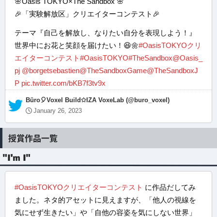
🌸Oasis TOKYO×The Sandbox 🌸
🎉「実験解放区」クリエイターコンテスト🎉
テーマ『自己を解放し、なりたい自分を表現しよう！』
世界中にお花と笑顔を届けたい！😆🌼
#OasisTOKYOクリ
エイターコンテスト
#OasisTOKYO
#TheSandbox
@Oasis_
pj
@borgetsebastien
@TheSandboxGame
@TheSandboxJ
P
pic.twitter.com/bKB7f3tv9x
— Büro🎈Voxel Build✩IZA VoxeLab (@buro_voxel)
January 26, 2023
授賞作品一覧
"I'm I"
#OasisTOKYOクリエイターコンテスト
に作品だしてみ
ました。ネタ的アセットに見えますが、「他人の視線を
気にせず生きたい」や「自他の容姿を気にしない世界」