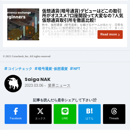
仮想通貨(暗号通貨)デビューはどこの取引
所がオススメ？口座開設って大変なの？人気
仮想通貨取引所を徹底比較！
昨今、仮想通貨（暗号資産）を稼げるゲームが出たり、日常生
活でも支払いに仮想通貨が使えるようになったりして、多くの
人がなんらかの形で仮想通貨に触れるようになってきていま
す。仮想通貨の口座開設は基本的に無料でおこなえ、口座を作
Read more
っても年会費などもかからないので早めに作っておくのがおす
すめです。
© 2021 Coincheck, Inc. All rights reserved
コインチェック
暗号通貨･仮想通貨
NFT
Saiga NAK
-
2023.03.06
業界ニュース
記事を読んだら是非シェアして下さい
B!
Facebook
エックス
LINE
はてな
Threads