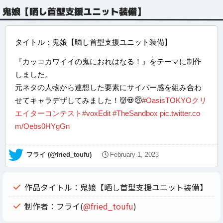
鬼娘【晒し首型支援ユニット装備】
タイトル：鬼娘【晒し首型支援ユニット装備】
『カッコカワイイの鬼におれはなる！』をテーマに制作
しました。
元ネタの人物から連想した要素にサイバー感を組み合わ
せてキャラデザしてみました！👹💀😇
#OasisTOKYOクリ
エイターコンテスト
#voxEdit
#TheSandbox
pic.twitter.co
m/Oebs0HYgGn
— フライ (@fried_toufu)
February 1, 2023
作品タイトル：鬼娘【晒し首型支援ユニット装備】
制作者：フライ(
@fried_toufu
)