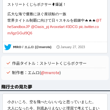
ストリートくじらボクサー🥊爆誕！
広大な海で優雅に泳ぐ座頭鯨の一族
世界タイトル制覇に向けて日々スキルを鍛錬中🔥🔥🔥
@T
heSandboxJP
@Oasis_pj
#voxelart
#3DCG
pic.twitter.co
m/IgzGGuI9Q6
— 𝗠𝗥𝗢 / エムロ (@mwrote)
January 27, 2023
作品タイトル：ストリートくじらボクサー
制作者：エムロ(
@mwrote
)
飛行士の見た夢
小さいころ、空を飛べたらいいなと思っていました。
大人になった今、到底ありえないと理屈で考えてしまい