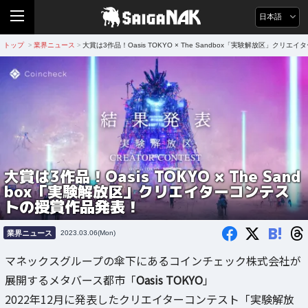
日本語
トップ
業界ニュース
大賞は3作品！Oasis TOKYO × The Sandbox「実験解放区」ク
>
>
大賞は3作品！Oasis TOKYO × The Sand
box「実験解放区」クリエイターコンテス
トの授賞作品発表！
B!
業界ニュース
2023.03.06(Mon)
マネックスグループの傘下にあるコインチェック株式会社が
展開するメタバース都市「
Oasis TOKYO
」
2022年12月に発表したクリエイターコンテスト「実験解放