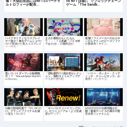
催！大会記念品にはNFTのバーチャ
ck NFT(β版)」 でブロックチェーン
ルトロフィーが配布…
ゲーム「The Sandb…
ハイクオリティなコスプレイ
まさか最初からいたなん
老舗ソファメーカーのセルタ
ヤー達が！東京ゲームショウ2
て・・・！人形劇「バイオ村
ンからヤドンのビーズソファ
022で見掛けた美人コスプレイ
であそぼ♪」の最終話が…
が新発売！ヤドン…
ヤー特集！
黒いスパイダーマンが縦横無
「逆転裁判123 成歩堂セレクシ
「ハリー・ポッター：クィデ
尽！？「Marvel’s Spider-Man Mil
ョン」無料タイトルアップデ
ィッチ・チャンピオンズ」が
es Morales」…
ートが11月19日…
発売！パッケージ…
68枚の現地写真で「SFL: WC 20
「キーバエナジードリンク50
MSIのTGS2022出展情報が公
25」グランドファイナルを振
0」がリニューアル！より完成
開！最新デバイスの展示や鷲
り返る！REJECT…
度がアップ！
見友美ジェナさんな…