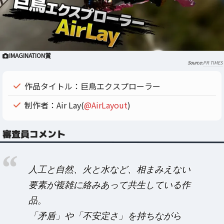
IMAGINATION賞
PR TIMES
作品タイトル：巨鳥エクスプローラー
制作者：Air Lay(
@AirLayout
)
審査員コメント
人工と自然、火と水など、相まみえない
要素が複雑に絡みあって共生している作
品。
「矛盾」や「不安定さ」を持ちながら