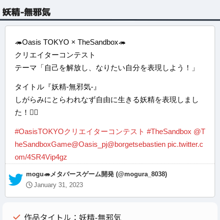
妖精-無邪気
🦔Oasis TOKYO × TheSandbox🦔
クリエイターコンテスト
テーマ「自己を解放し、なりたい自分を表現しよう！」
タイトル『妖精-無邪気-』
しがらみにとらわれなず自由に生きる妖精を表現しまし
た！🧚‍♀️
#OasisTOKYOクリエイターコンテスト
#TheSandbox
@T
heSandboxGame
@Oasis_pj
@borgetsebastien
pic.twitter.c
om/4SR4Vip4gz
— mogu🦔メタバースゲーム開発 (@mogura_8038)
January 31, 2023
作品タイトル：妖精-無邪気