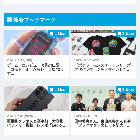
新着ブックマーク
1 User
1 User
2026.07.30(Thu)
2026.07.29(Wed)
ゲーム・コンピュータ界の伝説
「ポケットモンスター」シリーズ
「コモドール」からレトロなY2K
歴代パッケージをデザインした…
デ…
1 User
1 User
2026.07.01(Wed)
2026.06.19(Fri)
軍用級タフネス＆高冷却・大容量
田中美央さん、東山奈央さんも涙
バッテリー搭載！レノボ「Legio…
「プラグマタ」大ヒット記念！…