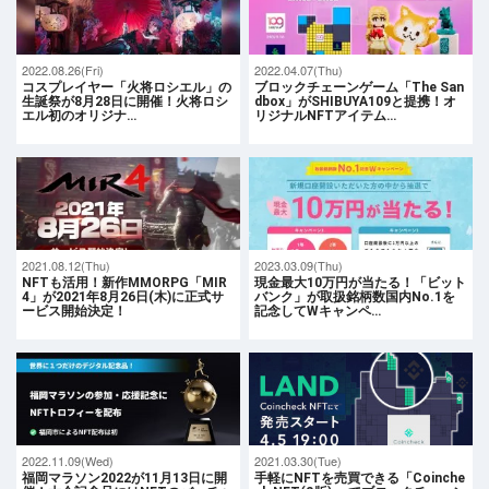
2022.08.26(Fri)
2022.04.07(Thu)
コスプレイヤー「火将ロシエル」の
ブロックチェーンゲーム「The San
生誕祭が8月28日に開催！火将ロシ
dbox」がSHIBUYA109と提携！オ
エル初のオリジナ…
リジナルNFTアイテム…
2021.08.12(Thu)
2023.03.09(Thu)
NFTも活用！新作MMORPG「MIR
現金最大10万円が当たる！「ビット
4」が2021年8月26日(木)に正式サ
バンク」が取扱銘柄数国内No.1を
ービス開始決定！
記念してWキャンペ…
2022.11.09(Wed)
2021.03.30(Tue)
福岡マラソン2022が11月13日に開
手軽にNFTを売買できる「Coinche