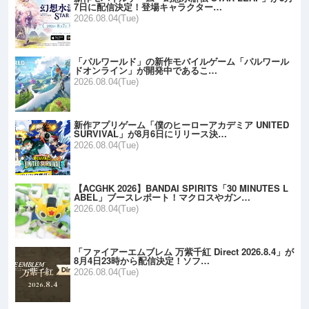
7日に配信決定！登場キャラクター…
2026.08.04(Tue)
「パルワールド」の新作モバイルゲーム「パルワール
ドオンライン」が開発中であるこ…
2026.08.04(Tue)
新作アプリゲーム「僕のヒーローアカデミア UNITED
SURVIVAL」が8月6日にリリース決…
2026.08.04(Tue)
【ACGHK 2026】BANDAI SPIRITS「30 MINUTES L
ABEL」ブースレポート！マクロスやガン…
2026.08.04(Tue)
「ファイアーエムブレム 万紫千紅 Direct 2026.8.4」が
8月4日23時から配信決定！ソフ…
2026.08.04(Tue)