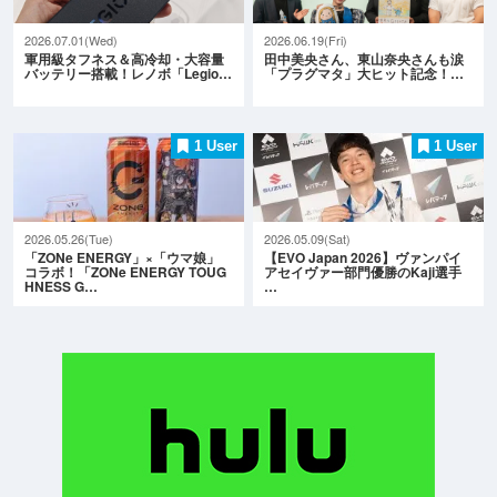
2026.07.01(Wed)
2026.06.19(Fri)
軍用級タフネス＆高冷却・大容量
田中美央さん、東山奈央さんも涙
バッテリー搭載！レノボ「Legio…
「プラグマタ」大ヒット記念！…
1 User
1 User
2026.05.26(Tue)
2026.05.09(Sat)
「ZONe ENERGY」×「ウマ娘」
【EVO Japan 2026】ヴァンパイ
コラボ！「ZONe ENERGY TOUG
アセイヴァー部門優勝のKaji選手
HNESS G…
…