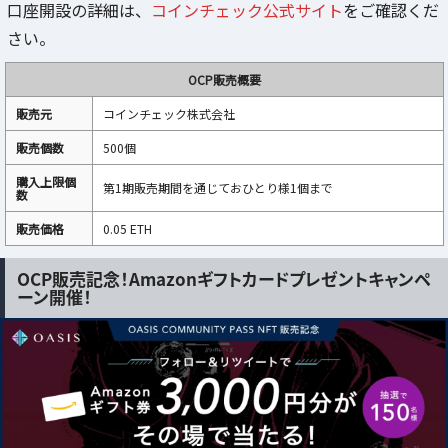
口座開設の詳細は、
コインチェック公式サイト
をご確認くだ
さい。
OCP販売概要
販売元
コインチェック株式会社
販売個数
500個
購入上限個
第1期販売期間を通じておひとり様1個まで
数
販売価格
0.05 ETH
OCP販売記念！Amazonギフトカードプレゼントキャンペ
ーン開催！