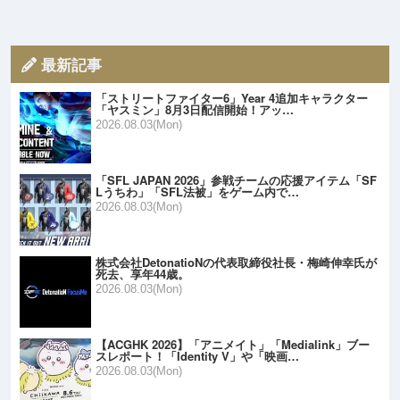
最新記事
「ストリートファイター6」Year 4追加キャラクター
「ヤスミン」8月3日配信開始！アッ…
2026.08.03(Mon)
「SFL JAPAN 2026」参戦チームの応援アイテム「SF
Lうちわ」「SFL法被」をゲーム内で…
2026.08.03(Mon)
株式会社DetonatioNの代表取締役社長・梅崎伸幸氏が
死去、享年44歳。
2026.08.03(Mon)
【ACGHK 2026】「アニメイト」「Medialink」ブー
スレポート！「Identity V」や「映画…
2026.08.03(Mon)