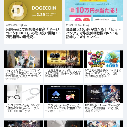
2024.03.01(Fri)
2023.03.09(Thu)
bitFlyerにて新規暗号資産「ドージ
現金最大10万円が当たる！「ビット
コイン(DOGE)」の取り扱い開始！5
バンク」が取扱銘柄数国内No.1を
万円相当の暗号資…
記念してWキャンペ…
ハイクオリティなコスプレイ
「太秦上洛まつり 侍」にサム
9年ぶりの完全新作「マリオ＆
ヤー達が！東京ゲームショウ2
スピが登場！新キャラの先行
ルイージRPG」がついに発
022で見掛けた美人コスプレイ
試遊も実施！
売！井桁弘恵さん出…
ヤー特集！
サンワサプライからUSBハブ
「フラッシュパーティー」が
PS5/PS4版「Tower of Fantasy(幻
一体型のUSB Type-Cケーブル
「EVO Japan 2023」に協賛！フ
塔)」が配信開始！PS5が当た
「400-HUBC34」が登…
ラパサイドトー…
るキャンペー…