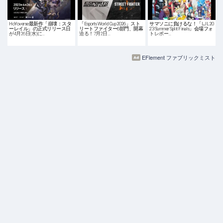
HoYoverse最新作「崩壊：スタ
「Esports World Cup 2026」スト
サマソニに負けるな！「LJL 20
ーレイル」の正式リリース日
リートファイター6部門、開幕
23 Summer Split Finals」会場フォ
が4月26日(水)に…
迫る！7月2日…
トレポー…
EFlement ファブリックミスト