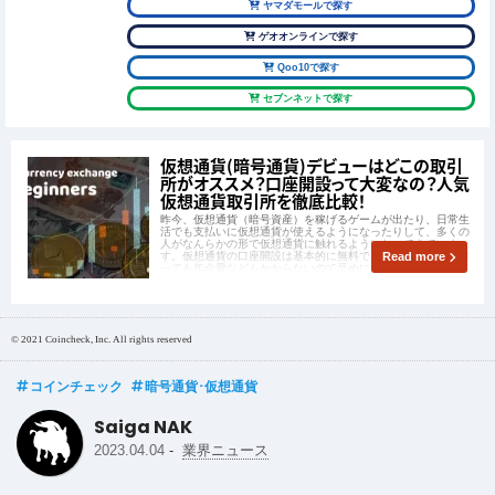
ヤマダモールで探す
ゲオオンラインで探す
Qoo10で探す
セブンネットで探す
仮想通貨(暗号通貨)デビューはどこの取引
所がオススメ？口座開設って大変なの？人気
仮想通貨取引所を徹底比較！
昨今、仮想通貨（暗号資産）を稼げるゲームが出たり、日常生
活でも支払いに仮想通貨が使えるようになったりして、多くの
人がなんらかの形で仮想通貨に触れるようになってきていま
す。仮想通貨の口座開設は基本的に無料でおこなえ、口座を作
Read more
っても年会費などもかからないので早めに作っておくのがおす
すめです。
© 2021 Coincheck, Inc. All rights reserved
コインチェック
暗号通貨･仮想通貨
Saiga NAK
-
2023.04.04
業界ニュース