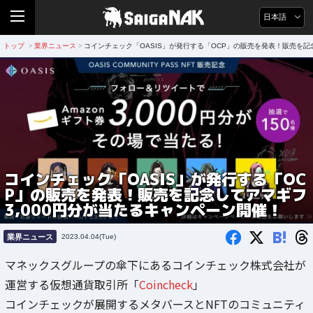
日本語
トップ
業界ニュース
コインチェック「OASIS」が発行する「OCP」の販売を発表！販売を記
>
>
コインチェック「OASIS」が発行する「OC
P」の販売を発表！販売を記念してアマギフ
3,000円分が当たるキャンペーン開催！
B!
業界ニュース
2023.04.04(Tue)
マネックスグループの傘下にあるコインチェック株式会社が
運営する仮想通貨取引所「
Coincheck
」
コインチェックが展開するメタバースとNFTのコミュニティ