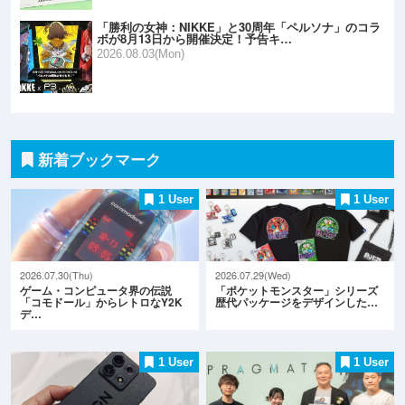
「勝利の女神：NIKKE」と30周年「ペルソナ」のコラ
ボが8月13日から開催決定！予告キ…
2026.08.03(Mon)
新着ブックマーク
1 User
1 User
2026.07.30(Thu)
2026.07.29(Wed)
ゲーム・コンピュータ界の伝説
「ポケットモンスター」シリーズ
「コモドール」からレトロなY2K
歴代パッケージをデザインした…
デ…
1 User
1 User