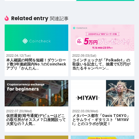
Related entry
関連記事
2022.04.12(Tue)
2022.09.03(Sat)
本人確認の時間を短縮！ダウンロー
コインチェックが「Polkadot」の
ド数3年連続国内No.1のCoincheck
取扱いを記念して、抽選で5万円が
アプリ「かんたん…
当たるキャンペーン…
2022.07.20(Wed)
2022.03.09(Wed)
仮想通貨(暗号通貨)デビューはどこ
メタバース都市「Oasis TOKYO」
の取引所がオススメ？口座開設って
とサムライ・ギタリスト「MIYAV
大変なの？人気…
I」とのコラボが決定！