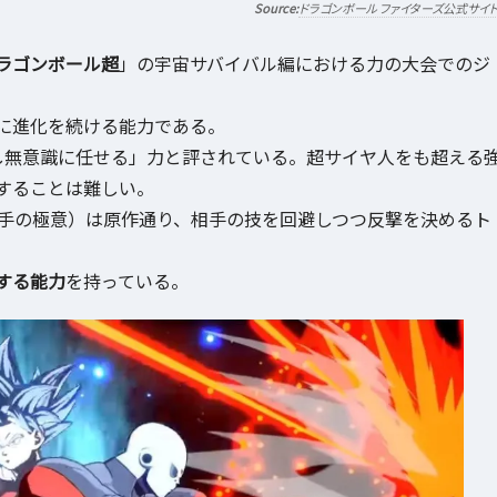
ドラゴンボール ファイターズ公式サイ
ラゴンボール超
」の宇宙サバイバル編における力の大会でのジ
に進化を続ける能力である。
し無意識に任せる」力と評されている。超サイヤ人をも超える
することは難しい。
勝手の極意）は原作通り、相手の技を回避しつつ反撃を決めるト
する能力
を持っている。