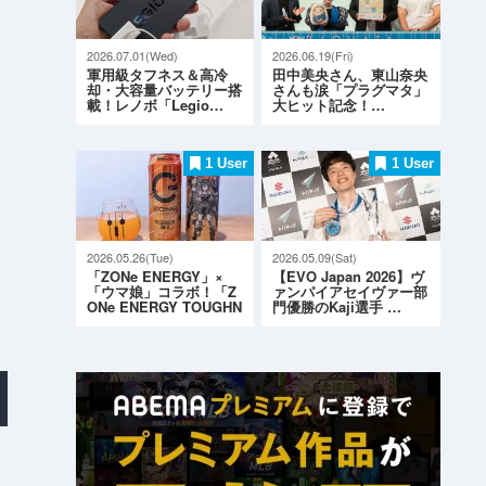
2026.07.01(Wed)
2026.06.19(Fri)
軍用級タフネス＆高冷
田中美央さん、東山奈央
却・大容量バッテリー搭
さんも涙「プラグマタ」
載！レノボ「Legio…
大ヒット記念！…
1 User
1 User
2026.05.26(Tue)
2026.05.09(Sat)
「ZONe ENERGY」×
【EVO Japan 2026】ヴ
「ウマ娘」コラボ！「Z
ァンパイアセイヴァー部
ONe ENERGY TOUGHN
門優勝のKaji選手 …
ESS G…