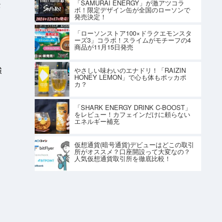
「SAMURAI ENERGY」が激アツコラ
ト
ボ！限定デザイン缶が全国のローソンで
発売決定！
「ローソンストア100×ドラクエモンスタ
ーズ3」コラボ！スライムがモチーフの4
商品が11月15日発売
強
やさしい味わいのエナドリ！「RAIZIN
HONEY LEMON」で心も体もポッカポ
カ？
「SHARK ENERGY DRINK C-BOOST」
をレビュー！カフェインだけに頼らない
エネルギー補充
仮想通貨(暗号通貨)デビューはどこの取引
所がオススメ？口座開設って大変なの？
人気仮想通貨取引所を徹底比較！