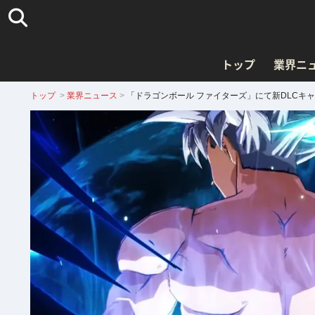
トップ
業界ニ
トップ
>
業界ニュース
>
「ドラゴンボール ファイターズ」にて新DLCキ