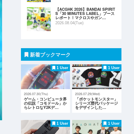
【ACGHK 2026】BANDAI SPIRIT
S「30 MINUTES LABEL」ブース
レポート！マクロスやガン…
2026.08.04(Tue)
新着ブックマーク
1 User
1 User
2026.07.30(Thu)
2026.07.29(Wed)
ゲーム・コンピュータ界
「ポケットモンスター」
の伝説「コモドール」か
シリーズ歴代パッケージ
らレトロなY2Kデ…
をデザインした…
1 User
1 User