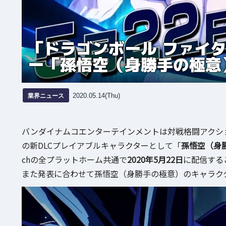
「ドラゴンボール ファイタ
ー「孫悟空（身勝手の極意
業界ニュース
2020.05.14(Thu)
バンダイナムコエンターテインメントは対戦格闘アクシ
の新DLCプレイアブルキャラクターとして「
孫悟空（身
chの全プラットホーム共通で
2020年5月22日
に配信する
また発表に合わせて孫悟空（身勝手の極意）のキャラク