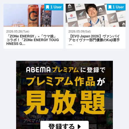
1 User
1 User
2026.05.26(Tue)
2026.05.09(Sat)
「ZONe ENERGY」×「ウマ娘」
【EVO Japan 2026】ヴァンパイ
コラボ！「ZONe ENERGY TOUG
アセイヴァー部門優勝のKaji選手
HNESS G…
…