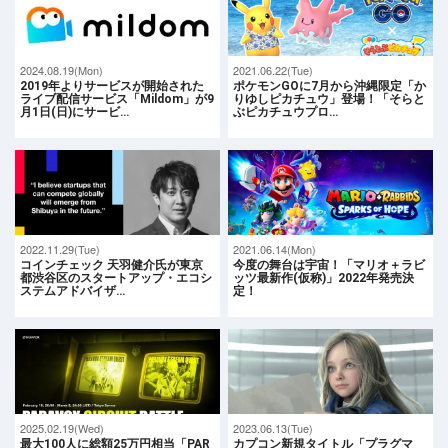
2024.08.19(Mon)
2021.06.22(Tue)
2019年よりサービスが開始された
ポケモンGOに7月から沖縄限定「か
ライブ配信サービス「Mildom」が9
りゆしピカチュウ」登場！「そらと
月1日(日)にサービ…
ぶピカチュウプロ…
2022.11.29(Tue)
2021.06.14(Mon)
コインチェック 天羽健介氏が東京
今度の舞台は宇宙！「マリオ＋ラビ
都渋谷区のスタートアップ・エコシ
ッツ最新作(仮称)」2022年発売決
ステムアドバイザ…
定！
2025.02.19(Wed)
2023.06.13(Tue)
最大100人に総額25万円相当「PAR
カプコン新規タイトル「プラグマ