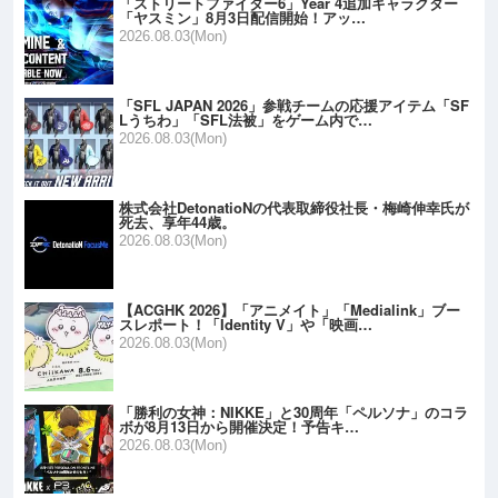
「ストリートファイター6」Year 4追加キャラクター
「ヤスミン」8月3日配信開始！アッ…
2026.08.03(Mon)
「SFL JAPAN 2026」参戦チームの応援アイテム「SF
Lうちわ」「SFL法被」をゲーム内で…
2026.08.03(Mon)
株式会社DetonatioNの代表取締役社長・梅崎伸幸氏が
死去、享年44歳。
2026.08.03(Mon)
【ACGHK 2026】「アニメイト」「Medialink」ブー
スレポート！「Identity V」や「映画…
2026.08.03(Mon)
「勝利の女神：NIKKE」と30周年「ペルソナ」のコラ
ボが8月13日から開催決定！予告キ…
2026.08.03(Mon)