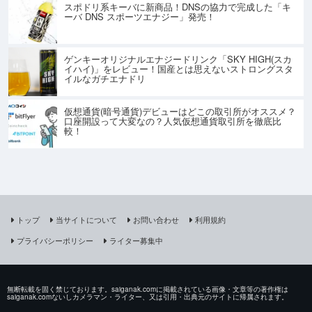
スポドリ系キーバに新商品！DNSの協力で完成した「キ
ーバ DNS スポーツエナジー」発売！
ゲンキーオリジナルエナジードリンク「SKY HIGH(スカ
イハイ)」をレビュー！国産とは思えないストロングスタ
イルなガチエナドリ
仮想通貨(暗号通貨)デビューはどこの取引所がオススメ？
口座開設って大変なの？人気仮想通貨取引所を徹底比
較！
トップ
当サイトについて
お問い合わせ
利用規約
プライバシーポリシー
ライター募集中
無断転載を固く禁じております。saiganak.comに掲載されている画像・文章等の著作権は
saiganak.comないしカメラマン・ライター、又は引用・出典元のサイトに帰属されます。