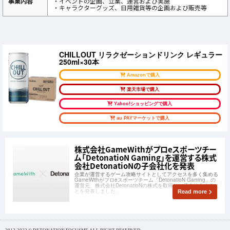
事業内容
・イベントの企画、立案、運営および実施
・キャラクターグッズ、日用雑貨等の企画および販売等
CHILLOUT リラクゼーションドリンク レギュラー
250ml×30本
Amazonで購入
楽天市場で購入
Yahoo!ショッピングで購入
au PAYマーケットで購入
株式会社GameWithがプロeスポーツチー
ム「DetonatioN Gaming」を運営する株式
会社DetonatioNの子会社化を発表
企業が運営するゲーム攻略サイトとしてアクセスを多く集める
GameWithがプロeスポーツチーム「DetonatioN Gaming」の
運営元、株式会社DetonatioNの株式を取得し、子会社化するこ
とを発表しました。
Read more