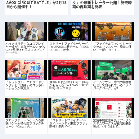
AVOX CIRCUIT BATTLE」が2月18
タ」の最新トレーラー公開！発売時
日から開催中！
期の再延期を発表
ハイクオリティなコスプレイ
ストリートファイターリーグ:
「ファイナルファンタジー ピ
ヤー達が！東京ゲームショウ2
Pro-JP 2026に新チーム「RIDDL
クセルリマスター」発売に伴
022で見掛けた美人コスプレイ
E ORDER」が参…
い、一部FFタイト…
ヤー特集！
「レッドブル・エナジードリ
最大6,000円分のQUOカードPay
ゲームサウンド専門の制作会
ンク」と「護縁」のコラボレ
がもらえる「ASUS AMD B850/B
社として知られている「ノイ
ーションが秋葉原 …
840シリーズマザ…
ジークローク」がT…
ブロックチェーンゲームを体
「ストリートファイター6 IN
緊急事態宣言を受けアークシ
験！ゲーム特化型ブロックチ
ダイバーシティ東京 プラザ」
ステムワークスが在宅勤務を
ェーン「Oasys」の…
開催！館内イベ…
実施、4月10日まで…