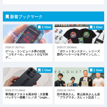
新着ブックマーク
1 User
1 User
2026.07.30(Thu)
2026.07.29(Wed)
ゲーム・コンピュータ界の伝説
「ポケットモンスター」シリーズ
「コモドール」からレトロなY2K
歴代パッケージをデザインした…
デ…
1 User
1 User
2026.07.01(Wed)
2026.06.19(Fri)
軍用級タフネス＆高冷却・大容量
田中美央さん、東山奈央さんも涙
バッテリー搭載！レノボ「Legio…
「プラグマタ」大ヒット記念！…