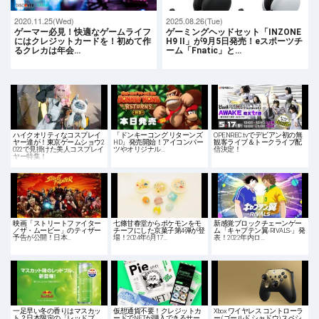
2020.11.25(Wed)
2025.08.26(Tue)
ゲーマー必見！快適なゲームライフ
ゲーミングヘッドセット「INZONE
にはクレジットカードを！初めて作
H9 II」が9月5日発売！eスポーツチ
るクレカは年会…
ーム「Fnatic」と…
ハイクオリティなコスプレイ
「ドンキーコング リターンズ
OPENREC.tvでデビアン初の無
ヤー達が！東京ゲームショウ2
HD」発売開始！アイコンパー
観客ライブ＆トークライブ配
022で見掛けた美人コスプレイ
ツやオリジナル…
信決定！
ヤー特集！
映画「ストリートファイター
七條甘春堂からポケモンをモ
新感覚ブロックチェーンゲー
／ザ・ムービー」のティザー
チーフにした京菓子第4弾が登
ム「キャプテン翼-RIVALS-」発
予告が公開！日本…
場！2024年6月17…
表！2022年内ロ…
一足早い冬の香りはマスカッ
仮想通貨不要！クレジットカ
Xbox ワイヤレス コントローラ
ト？日本限定の「レッドブ
ードでNFTが購入できるサー
ー (ゴールド シャドウ) スペシ