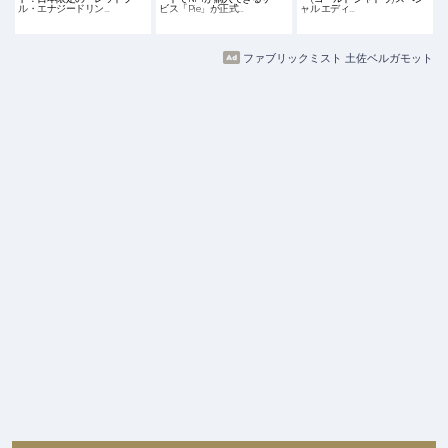
ル・エナジードリン…
ビス「Pie」が正式…
ャル エディ…
ファブリックミスト 土佐ベルガモット