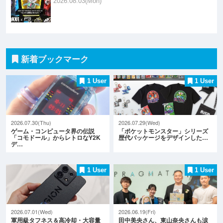
2026.08.03(Mon)
新着ブックマーク
1 User
1 User
2026.07.30(Thu)
2026.07.29(Wed)
ゲーム・コンピュータ界の伝説
「ポケットモンスター」シリーズ
「コモドール」からレトロなY2K
歴代パッケージをデザインした…
デ…
1 User
1 User
2026.07.01(Wed)
2026.06.19(Fri)
軍用級タフネス＆高冷却・大容量
田中美央さん、東山奈央さんも涙