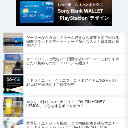
ゲーマーなら必須！？ゲーム好きなら審査不要で作れる
国際ブランドのデビットカードがオススメ！編集部が厳
選紹介！
カードローンは危ない？消費が多いゲーマーにおすすめ
したい初めてのカードローンを紹介！
「ドラクエ」×「グラニフ」コラボアイテム第5弾が5月
27日に発売決定！予約受付中
やさしい味わいのエナドリ！「RAIZIN HONEY
LEMON」で心も体もポッカポカ？
業界初！エナジーを補給しつつ内臓脂肪を減らすエナド
リ！ダイドー × ヘルシア「The BURNING」発表！