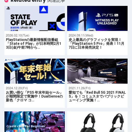
Related entry
関連記事
2026.02.10(Tue)
2024.09.11(Wed)
PlayStationの最新情報配信番組
史上最高のグラフィックを実現！
「State of Play」が日本時間2月1
「PlayStation 5 Pro」発表！11月
3日(金)午前7時から…
7日に日本発売決定！
2024.12.20(Fri)
2021.11.26(Fri)
お買い得な「PS5 年末年始セール」
愛知でも「Red Bull 5G 2021 FINAL
が期間限定で実施中！DualSenseの
S」を！コミュスタでパブリックビ
新色「クロマ コ…
ューイング実施！…