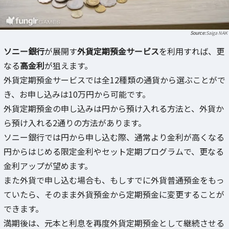
Saiga NAK
ソニー銀行
が展開す
外貨定期預金サービス
を利用すれば、更
なる
高金利
が狙えます。
外貨定期預金サービスでは全12種類の通貨から選ぶことがで
き、お申し込みは10万円から可能です。
外貨定期預金の申し込みは円から預け入れる方法と、外貨か
ら預け入れる2通りの方法があります。
ソニー銀行では円から申し込む際、通常より金利が高くなる
円からはじめる限定金利やセット定期プログラムで、更なる
金利アップが望めます。
また外貨で申し込む場合も、もしすでに外貨普通預金をもっ
ていたら、そのまま外貨預金から定期預金に変更することが
できます。
満期後は、元本と利息を再度外貨定期預金として継続させる