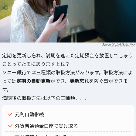
ぱくたそ/Saiga NAK
定期を更新し忘れ、満期を迎えた定期預金を放置してしまう
ことってたまにありますよね？
ソニー銀行では三種類の取扱方法があります。取扱方法によ
っては
定期の自動更新
ができ、
更新忘れ
を防ぐ事ができま
す。
満期後の取扱方法は以下の三種類．．．
元利自動継続
外貨普通預金口座で受け取る