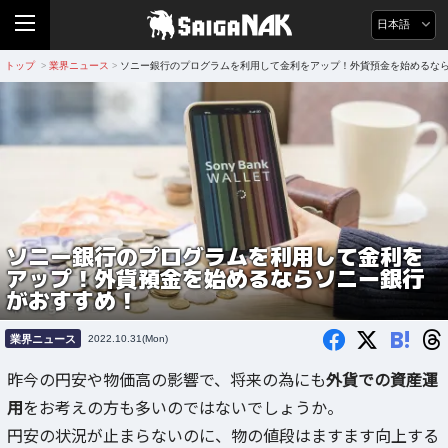
日本語
トップ
業界ニュース
ソニー銀行のプログラムを利用して金利をアップ！外貨預金を始めるな
>
>
ソニー銀行のプログラムを利用して金利を
アップ！外貨預金を始めるならソニー銀行
がおすすめ！
B!
業界ニュース
2022.10.31(Mon)
昨今の円安や物価高の影響で、将来の為にも
外貨での資産運
用
をお考えの方も多いのではないでしょうか。
円安の状況が止まらないのに、物の値段はますます向上する