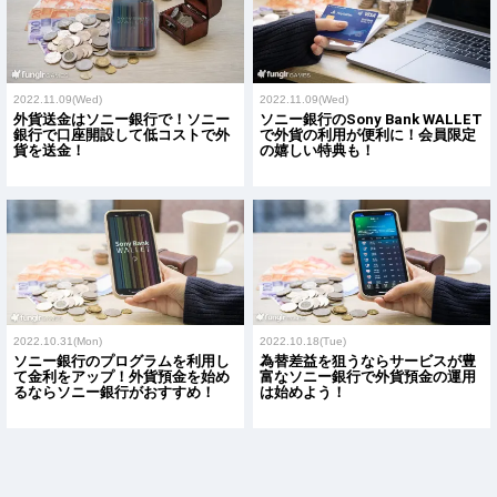
2022.11.09(Wed)
2022.11.09(Wed)
外貨送金はソニー銀行で！ソニー
ソニー銀行のSony Bank WALLET
銀行で口座開設して低コストで外
で外貨の利用が便利に！会員限定
貨を送金！
の嬉しい特典も！
2022.10.31(Mon)
2022.10.18(Tue)
ソニー銀行のプログラムを利用し
為替差益を狙うならサービスが豊
て金利をアップ！外貨預金を始め
富なソニー銀行で外貨預金の運用
るならソニー銀行がおすすめ！
は始めよう！