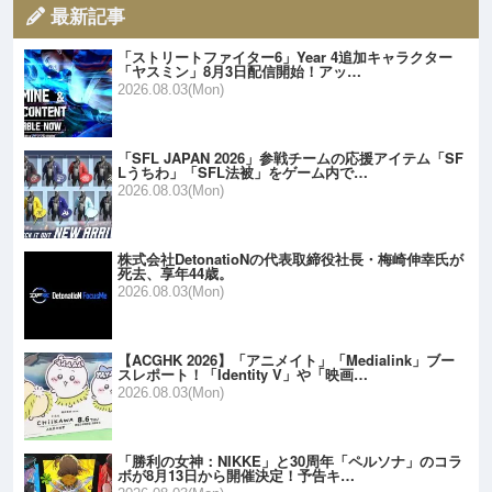
最新記事
「ストリートファイター6」Year 4追加キャラクター
「ヤスミン」8月3日配信開始！アッ…
2026.08.03(Mon)
「SFL JAPAN 2026」参戦チームの応援アイテム「SF
Lうちわ」「SFL法被」をゲーム内で…
2026.08.03(Mon)
株式会社DetonatioNの代表取締役社長・梅崎伸幸氏が
死去、享年44歳。
2026.08.03(Mon)
【ACGHK 2026】「アニメイト」「Medialink」ブー
スレポート！「Identity V」や「映画…
2026.08.03(Mon)
「勝利の女神：NIKKE」と30周年「ペルソナ」のコラ
ボが8月13日から開催決定！予告キ…