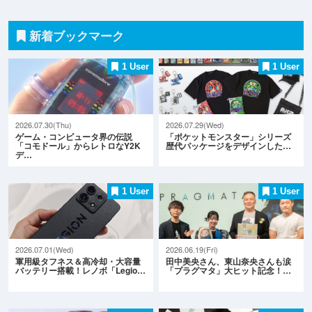
新着ブックマーク
1 User
1 User
2026.07.30(Thu)
2026.07.29(Wed)
ゲーム・コンピュータ界の伝説
「ポケットモンスター」シリーズ
「コモドール」からレトロなY2K
歴代パッケージをデザインした…
デ…
1 User
1 User
2026.07.01(Wed)
2026.06.19(Fri)
軍用級タフネス＆高冷却・大容量
田中美央さん、東山奈央さんも涙
バッテリー搭載！レノボ「Legio…
「プラグマタ」大ヒット記念！…