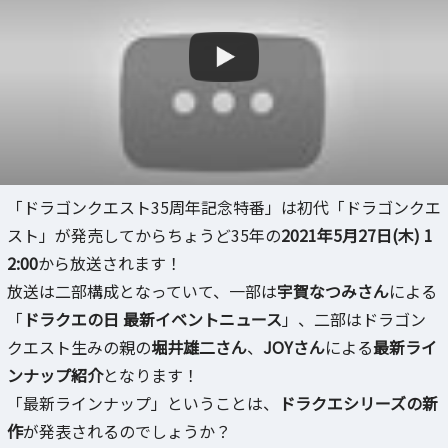
「ドラゴンクエスト35周年記念特番」は初代「ドラゴンクエ
スト」が発売してからちょうど35年の
2021年5月27日(木) 1
2:00
から放送されます！
放送は二部構成となっていて、一部は
宇賀なつみさん
による
「
ドラクエの日 最新イベントニュース
」、二部はドラゴン
クエスト生みの親の
堀井雄二さん
、
JOYさん
による
最新ライ
ンナップ紹介
となります！
「最新ラインナップ」ということは、
ドラクエシリーズの新
作
が発表されるのでしょうか？