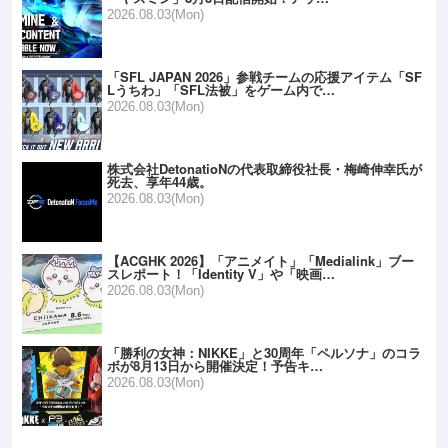
2026.08.03(Mon)
「SFL JAPAN 2026」参戦チームの応援アイテム「SF
Lうちわ」「SFL法被」をゲーム内で…
2026.08.03(Mon)
株式会社DetonatioNの代表取締役社長・梅崎伸幸氏が
死去、享年44歳。
2026.08.03(Mon)
【ACGHK 2026】「アニメイト」「Medialink」ブー
スレポート！「Identity V」や「映画…
2026.08.03(Mon)
「勝利の女神：NIKKE」と30周年「ペルソナ」のコラ
ボが8月13日から開催決定！予告キ…
2026.08.03(Mon)