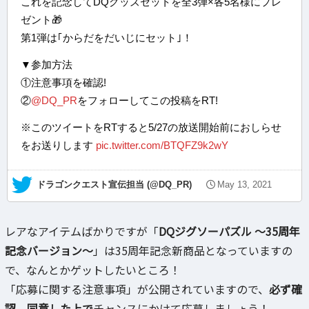
これを記念してDQグッズセットを全3弾×各5名様にプレ
ゼント🎁
第1弾は｢からだをだいじにセット｣！
▼参加方法
①注意事項を確認!
②
@DQ_PR
をフォローしてこの投稿をRT!
※このツイートをRTすると5/27の放送開始前におしらせ
をお送りします
pic.twitter.com/BTQFZ9k2wY
— ドラゴンクエスト宣伝担当 (@DQ_PR)
May 13, 2021
レアなアイテムばかりですが「
DQジグソーパズル ～35周年
記念バージョン～
」は35周年記念新商品となっていますの
で、なんとかゲットしたいところ！
「応募に関する注意事項」が公開されていますので、
必ず確
認、同意した上で
チャンスにかけて応募しましょう！