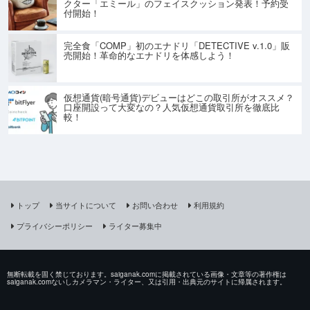
クター「エミール」のフェイスクッション発表！予約受
付開始！
完全食「COMP」初のエナドリ「DETECTIVE v.1.0」販
売開始！革命的なエナドリを体感しよう！
仮想通貨(暗号通貨)デビューはどこの取引所がオススメ？
口座開設って大変なの？人気仮想通貨取引所を徹底比
較！
トップ
当サイトについて
お問い合わせ
利用規約
プライバシーポリシー
ライター募集中
無断転載を固く禁じております。saiganak.comに掲載されている画像・文章等の著作権は
saiganak.comないしカメラマン・ライター、又は引用・出典元のサイトに帰属されます。