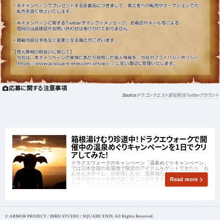
応募に関する注意事項
ドラゴンクエスト宣伝担当Twitterアカウント
箱根湯けむり珍道中！ドラクエウォークで開
催中の温泉めぐりキャンペーンを1日でクリ
アしてみた！
ドラクエウォークのキャンペーン「温泉めぐりキャンペーン」
では日本全国の名湯地で限定のアイテムをゲットできたり「お
んせんスライム」が出現したり、温泉地ならではのイベントを
ドラクエウォーク内で楽しむことができます。そんなドラクエ
Read more
好き、温泉好きには見逃せないイベントをLANケーブルマンが
見逃すわけがない！
© ARMOR PROJECT / BIRD STUDIO / SQUARE ENIX All Rights Reserved.