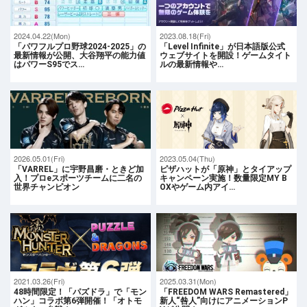
2024.04.22(Mon)
2023.08.18(Fri)
「パワフルプロ野球2024-2025」の
「Level Infinite」が日本語版公式
最新情報が公開、大谷翔平の能力値
ウェブサイトを開設！ゲームタイト
はパワーS95でス…
ルの最新情報や…
2026.05.01(Fri)
2023.05.04(Thu)
「VARREL」に宇野昌磨・ときど加
ピザハットが「原神」とタイアップ
入！プロeスポーツチームに二名の
キャンペーン実施！数量限定MY B
世界チャンピオン
OXやゲーム内アイ…
2021.03.26(Fri)
2025.03.31(Mon)
48時間限定！「パズドラ」で「モン
「FREEDOM WARS Remastered」
ハン」コラボ第6弾開催！「オトモ
新人“咎人”向けにアニメーションP