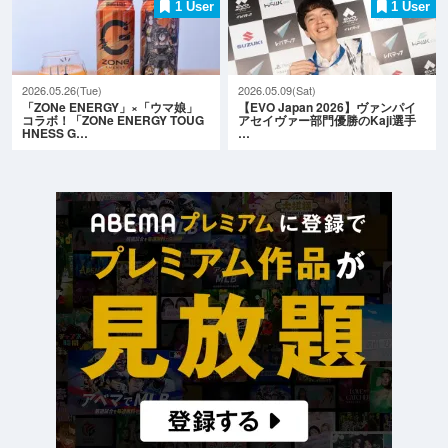
1 User
1 User
2026.05.26(Tue)
2026.05.09(Sat)
「ZONe ENERGY」×「ウマ娘」
【EVO Japan 2026】ヴァンパイ
コラボ！「ZONe ENERGY TOUG
アセイヴァー部門優勝のKaji選手
HNESS G…
…