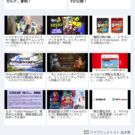
ガルク」参戦！
Vが公開！
ハイクオリティなコスプレイ
「スプラトゥーン3」のアート
「亀田の柿の種」×「ドラゴン
ヤー達が！東京ゲームショウ2
ブック＆サウンドトラックCD
クエストVII Reimagined」のコ
022で見掛けた美人コスプレイ
発売決定！予約受…
ラボ商品が2月3…
ヤー特集！
Mildomの全配信者でAPEX LEG
「モンスターハンターワイル
もうセール情報を見逃さな
ENDS MOBILEの最強を決める
ズ」コミュニティアップデー
い！Nintendo「ほしいものリス
「A RANK TOURNAMEN…
ト映像が12月19日…
ト」の使い方をご…
セガ「Football Manager 25」発
賞金総額200万円！Curecosがコ
「東京通信大学」と「NTTe-Sp
売中止を発表、開発資産は次
スプレ動画投稿コンテスト
orts」が教育連携！eスポーツ
回作へ引き継ぎ
「推し！コスプレ…
で広がる学生の…
ファブリックミスト 金木犀