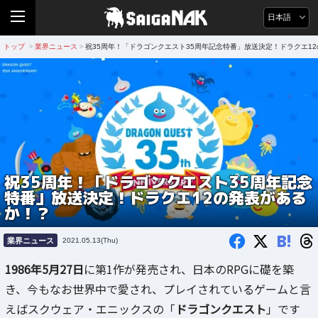
日本語
トップ
業界ニュース
祝35周年！「ドラゴンクエスト35周年記念特番」放送決定！ドラクエ1
>
>
祝35周年！「ドラゴンクエスト35周年記念
特番」放送決定！ドラクエ12の発表がある
か！？
B!
業界ニュース
2021.05.13(Thu)
1986年5月27日
に第1作が発売され、日本のRPGに礎を築
き、今もなお世界中で愛され、プレイされているゲームと言
えばスクウェア・エニックスの「
ドラゴンクエスト
」です