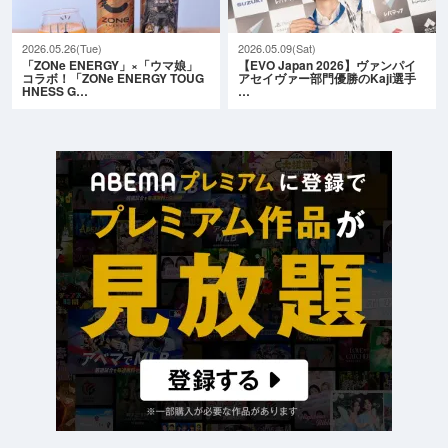
2026.05.26(Tue)
2026.05.09(Sat)
「ZONe ENERGY」×「ウマ娘」
【EVO Japan 2026】ヴァンパイ
コラボ！「ZONe ENERGY TOUG
アセイヴァー部門優勝のKaji選手
HNESS G…
…