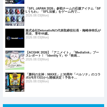
「SFL JAPAN 2026」参戦チームの応援アイテム「SF
Lうちわ」「SFL法被」をゲーム内で…
2026.08.03(Mon)
株式会社DetonatioNの代表取締役社長・梅崎伸幸氏が
死去、享年44歳。
2026.08.03(Mon)
【ACGHK 2026】「アニメイト」「Medialink」ブー
スレポート！「Identity V」や「映画…
2026.08.03(Mon)
「勝利の女神：NIKKE」と30周年「ペルソナ」のコラ
ボが8月13日から開催決定！予告キ…
2026.08.03(Mon)