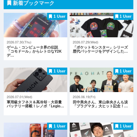
新着ブックマーク
1 User
1 User
2026.07.30(Thu)
2026.07.29(Wed)
ゲーム・コンピュータ界の伝説
「ポケットモンスター」シリーズ
「コモドール」からレトロなY2K
歴代パッケージをデザインした…
デ…
1 User
1 User
2026.07.01(Wed)
2026.06.19(Fri)
軍用級タフネス＆高冷却・大容量
田中美央さん、東山奈央さんも涙
バッテリー搭載！レノボ「Legio…
「プラグマタ」大ヒット記念！…
1 User
1 User