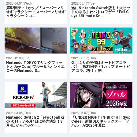
2026.04.01(Wed)
2022.05.17(Tue)
第52回テト1カップ「スーパーマリ
遂にNintendo Switch版も！大ヒッ
オギャラクシー + スーパーマリオギ
トのゆるふわバトロワゲー「Fall G
ャラクシー 2 コ…
uys: Ultimate Kn…
2020.12.08(Tue)
2021.06.17(Thu)
Nintendo TOKYOでリングフィッ
久しぶりの開催はミートピアコラ
トとJoy-Conがブルー&ネオンイエ
ボ！「第21回テト1カップ ミートピ
ローのNintendo S…
ア コラボ祭！」開…
2026.03.05(Thu)
2026.05.07(Thu)
Nintendo Switch 2「eFootball Ki
「UNDER NIGHT IN-BIRTH II Sys:
ck-Off!」が6月4日に発売決定！3
Celes」新規DLCキャラクター「ゾ
月4日からパッケー…
ハル」が2026年夏に…