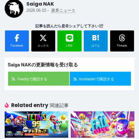
Saiga NAK
-
2026.06.02
業界ニュース
記事を読んだら是非シェアして下さい
B!
Facebook
エックス
LINE
はてな
Threads
Saiga NAKの更新情報を受け取る
Feedlyで購読する
Inoreaderで購読する
Related entry
関連記事