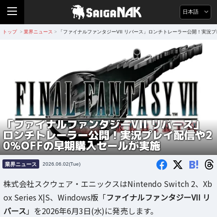
日本語
トップ
業界ニュース
「ファイナルファンタジーVII リバース」ロンチトレーラー公開！実況プ
>
>
「ファイナルファンタジーVII リバース」
ロンチトレーラー公開！実況プレイ配信や2
0％OFFの早期購入セールが実施
B!
業界ニュース
2026.06.02(Tue)
株式会社スクウェア・エニックスはNintendo Switch 2、Xb
ox Series X|S、Windows版「
ファイナルファンタジーVII リ
バース
」を2026年6月3日(水)に発売します。