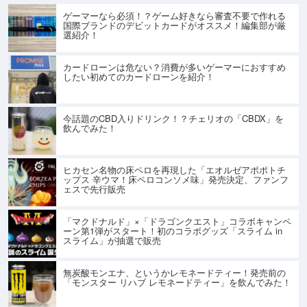
ゲーマーなら必須！？ゲーム好きなら審査不要で作れる
国際ブランドのデビットカードがオススメ！編集部が厳
選紹介！
カードローンは危ない？消費が多いゲーマーにおすすめ
したい初めてのカードローンを紹介！
今話題のCBD入りドリンク！？チェリオの「CBDX」を
飲んでみた！
ヒカセン名物の床ペロを再現した「エオルゼアポポトチ
ップス 辛ウマ！床ペロコンソメ味」発売決定、ファンフ
ェスで先行販売
「マクドナルド」×「ドラゴンクエスト」コラボキャンペ
ーン第1弾がスタート！初のコラボグッズ「スライム in
スライム」が抽選で販売
無炭酸モンエナ、というかレモネードティー！発売前の
「モンスター リハブ レモネードティー」を飲んでみた！