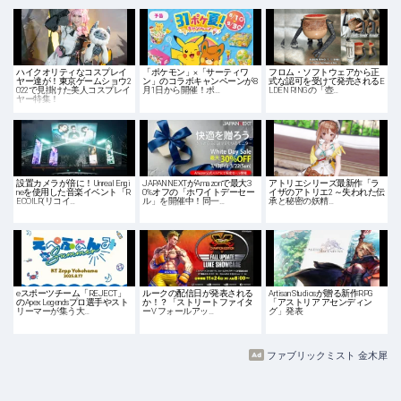
ハイクオリティなコスプレイ
「ポケモン」×「サーティワ
フロム・ソフトウェアから正
ヤー達が！東京ゲームショウ2
ン」のコラボキャンペーンが8
式な認可を受けて発売されるE
022で見掛けた美人コスプレイ
月1日から開催！ポ…
LDEN RINGの「壺…
ヤー特集！
設置カメラが倍に！Unreal Engi
JAPANNEXTがAmazonで最大3
アトリエシリーズ最新作「ラ
neを使用した音楽イベント「R
0%オフの「ホワイトデーセー
イザのアトリエ2 ～失われた伝
ECOILR(リコイ…
ル」を開催中！同一…
承と秘密の妖精…
eスポーツチーム「REJECT」
ルークの配信日が発表される
Artisan Studiosが贈る新作RPG
のApex Legendsプロ選手やスト
か！？「ストリートファイタ
「アストリア アセンディン
リーマーが集う大…
ーV フォールアッ…
グ」発表
ファブリックミスト 金木犀