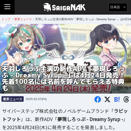
日本語
トップ
業界ニュース
天羽しろっぷ主演の新作ADV「夢現しろっぷ - Dreamy Syrup -」
>
>
天羽しろっぷ主演の新作ADV「夢現しろっ
ぷ - Dreamy Syrup -」は4月24日発売！
先着100名には名前を呼んでもらえる特典
も
B!
業界ニュース
2025.02.07(Fri)
サイバーステップ株式会社のノベルゲームブランド「
ラビッ
トフット
」は、新作ADV「
夢現しろっぷ - Dreamy Syrup -
」
を2025年4月24日(木)に発売することを発表しました。