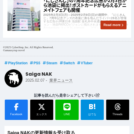
「にじさんじ」の7周年記念広告が2月3日か
ら池袋に掲出！ポストカードがもらえるアニ
メイトフェアも開催
2025年2月3日(月)～2025年2月9日(日)の期間中、「にじさん
じ」7周年記念グッズの衣装に身を包んだライバー28名が登場
する広告がJR東日本 池袋駅 改札外中央通路・池袋ヒットビジ
ョン・池袋PARCOビジョンに掲出されます。「にじさんじ 7th
Read more
Anniversary フェア in animate」、グラッテコ
©2025 CyberStep, Inc. All Rights Reserved.
©amausyrup novel
PlayStation
PS5
Steam
Switch
VTuber
Saiga NAK
-
2025.02.07
業界ニュース
記事を読んだら是非シェアして下さい
B!
Facebook
エックス
LINE
はてな
Threads
Saiga NAKの更新情報を受け取る