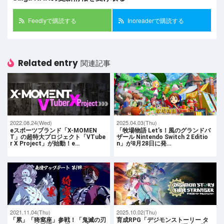
Feedlyで購読する
Inoreaderで購読する
Related entry
関連記事
2022.08.24(Wed)
2025.04.03(Thu)
eスポーツブランド「X-MOMEN
「牧場物語 Let’s！風のグランドバ
T」の超特大プロジェクト「VTube
ザール Nintendo Switch 2 Editio
r X Project」が始動！e…
n」が8月28日に発…
2021.11.04(Thu)
2025.10.02(Thu)
「累」「猗窩座」参戦！「鬼滅の刃
育成RPG「デジモンストーリー タ