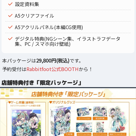
設定資料集
A5クリアファイル
A5アクリルパネル(本編CG使用)
デジタル特典(NGシーン集、イラストラフデータ
集、PC / スマホ向け壁紙)
本パッケージは
29,800円(税込)
です。
予約受付は
Rabbitfoot公式BOOTH
から！
店舗特典付き「限定パッケージ」