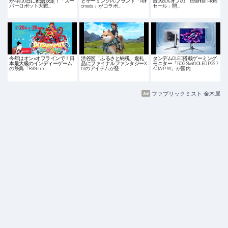
が4月20日に配信決定！「スー
とゲーミングPCブランド「Astr
最大80%オフの「Essential Picks
パーロボット大戦…
omeda」がコラボ…
セール」開…
今年はオン×オフラインで！日
渋谷区「ふるさと納税」返礼
タンデムOLED搭載ゲーミング
本最大級のインディーゲーム
品にファイナルファンタジーX
モニター「ROG Swift OLED PG27
の祭典「BitSummi…
IVのアイテムが登…
AQWP-W」が国内…
ファブリックミスト 金木犀