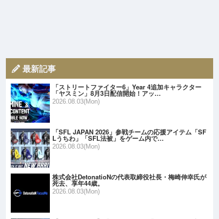
最新記事
「ストリートファイター6」Year 4追加キャラクター
「ヤスミン」8月3日配信開始！アッ…
2026.08.03(Mon)
「SFL JAPAN 2026」参戦チームの応援アイテム「SF
Lうちわ」「SFL法被」をゲーム内で…
2026.08.03(Mon)
株式会社DetonatioNの代表取締役社長・梅崎伸幸氏が
死去、享年44歳。
2026.08.03(Mon)