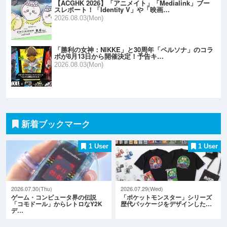
【ACGHK 2026】「アニメイト」「Medialink」ブー
スレポート！「Identity V」や「映画…
2026.08.03(Mon)
「勝利の女神：NIKKE」と30周年「ペルソナ」のコラ
ボが8月13日から開催決定！予告キ…
2026.08.03(Mon)
新着ブックマーク
1 User
1 User
2026.07.30(Thu)
2026.07.29(Wed)
ゲーム・コンピュータ界の伝説
「ポケットモンスター」シリーズ
「コモドール」からレトロなY2K
歴代パッケージをデザインした…
デ…