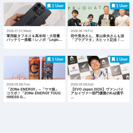
1 User
1 User
2026.07.01(Wed)
2026.06.19(Fri)
軍用級タフネス＆高冷却・大容量
田中美央さん、東山奈央さんも涙
バッテリー搭載！レノボ「Legio…
「プラグマタ」大ヒット記念！…
1 User
1 User
2026.05.26(Tue)
2026.05.09(Sat)
「ZONe ENERGY」×「ウマ娘」
【EVO Japan 2026】ヴァンパイ
コラボ！「ZONe ENERGY TOUG
アセイヴァー部門優勝のKaji選手
HNESS G…
…