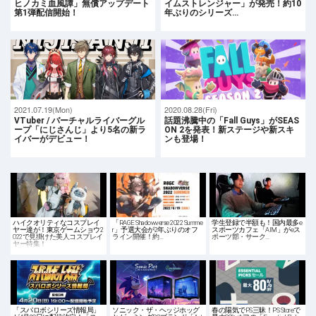
ヒノカミ血風譚」無償アップデート
イムストレンジャー」が発売！約10
第1弾配信開始！
年ぶりのシリーズ…
2021.07.19(Mon)
2020.08.28(Fri)
VTuber / バーチャルライバーグル
話題沸騰中の「Fall Guys」がSEAS
ープ「にじさんじ」より5名の新ラ
ON 2を発表！新ステージや新スキ
イバーがデビュー！
ンも登場！
ハイクオリティなコスプレイ
「RAGE Shadowverse 2022 Summe
学生登録で半額も！国内最多e
ヤー達が！東京ゲームショウ2
r」予選大会が2年ぶりのオフ
スポーツカフェ「AIM」がeス
022で見掛けた美人コスプレイ
ライン開催！約…
ポーツ部・サーク…
ヤー特集！
「スパロボシリーズ情報局」
ソニック・ザ・ヘッジホッグ
春の陽気でPS三昧！PS Storeで