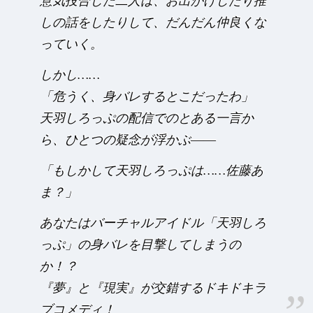
意気投合した二人は、お出かけしたり推
しの話をしたりして、だんだん仲良くな
っていく。
しかし……
「危うく、身バレするとこだったわ」
天羽しろっぷの配信でのとある一言か
ら、ひとつの疑念が浮かぶ――
「もしかして天羽しろっぷは……佐藤あ
ま？」
あなたはバーチャルアイドル「天羽しろ
っぷ」の身バレを目撃してしまうの
か！？
『夢』と『現実』が交錯するドキドキラ
ブコメディ！