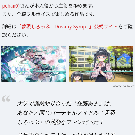
pchan0
)さんが本人役かつ主役を務めます。
また、全編フルボイスで楽しめる作品です。
詳細は
「夢現しろっぷ - Dreamy Syrup -」公式サイト
をご確
認ください。
PR TIMES
大学で偶然知り合った「佐藤あま」は、
あなたと同じバーチャルアイドル「天羽
しろっぷ」の熱烈なファンだった！