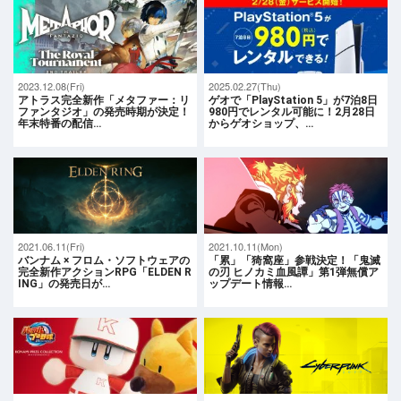
2023.12.08(Fri)
2025.02.27(Thu)
アトラス完全新作「メタファー：リ
ゲオで「PlayStation 5」が7泊8日
ファンタジオ」の発売時期が決定！
980円でレンタル可能に！2月28日
年末特番の配信…
からゲオショップ、…
2021.06.11(Fri)
2021.10.11(Mon)
バンナム × フロム・ソフトウェアの
「累」「猗窩座」参戦決定！「鬼滅
完全新作アクションRPG「ELDEN R
の刃 ヒノカミ血風譚」第1弾無償ア
ING」の発売日が…
ップデート情報…