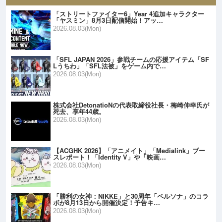
「ストリートファイター6」Year 4追加キャラクター
「ヤスミン」8月3日配信開始！アッ…
2026.08.03(Mon)
「SFL JAPAN 2026」参戦チームの応援アイテム「SF
Lうちわ」「SFL法被」をゲーム内で…
2026.08.03(Mon)
株式会社DetonatioNの代表取締役社長・梅崎伸幸氏が
死去、享年44歳。
2026.08.03(Mon)
【ACGHK 2026】「アニメイト」「Medialink」ブー
スレポート！「Identity V」や「映画…
2026.08.03(Mon)
「勝利の女神：NIKKE」と30周年「ペルソナ」のコラ
ボが8月13日から開催決定！予告キ…
2026.08.03(Mon)