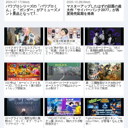
2024.07.17(Wed)
2020.10.28(Wed)
パワプロシリーズの「パワプロく
マスターアップしたはずの話題の超
ん」と「ガンダー」がアミューズメ
大作「サイバーパンク2077」が再
ント景品となって7…
度発売延期を発表
ハイクオリティなコスプレイ
レシピ本が当たる！にじさん
プロeスポーツチーム「MOZ
ヤー達が！東京ゲームショウ2
じ「社築」のオリジナル番組
E」長期的成長を目的に「Apex
022で見掛けた美人コスプレイ
とライブ映像全10…
Legends部門」を新…
ヤー特集！
2021年は「カービィファイタ
F1 eスポーツバーチャルGP・
真・三國無双がスマホ向けゲ
ーズ2」でスタート！第19回テ
オーストラリア戦はルクレー
ームとしてリリース決定！つ
ト1カップ開催決…
ルが制す！
いにスマホで無双…
ローグライトに着想を得た無
「PROJECT XENO」×「キャプ
Fight of Animalsで新スキン「Ani
料DLC「ゴッド・オブ・ウォー
テン翼 -RIVALS-」秋のコラボ祭
mEvo T-Shirt」が登場！なんと無
ラグナロク：ヴ…
開催決定！
料！