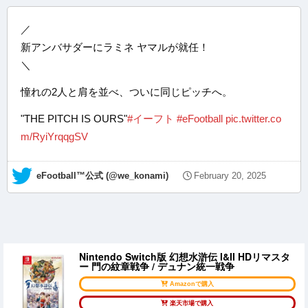
／
新アンバサダーにラミネ ヤマルが就任！
＼
憧れの2人と肩を並べ、ついに同じピッチへ。
"THE PITCH IS OURS"
#イーフト
#eFootball
pic.twitter.co
m/RyiYrqqgSV
— eFootball™公式 (@we_konami)
February 20, 2025
Nintendo Switch版 幻想水滸伝 I&II HDリマスタ
ー 門の紋章戦争 / デュナン統一戦争
Amazonで購入
楽天市場で購入