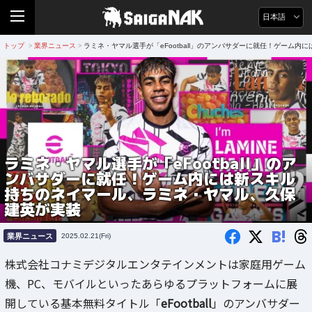
日本語
トップ
業界ニュース
ラミネ・ヤマル選手が「eFootball」のアンバサダーに就任！ゲーム
>
>
ラミネ・ヤマル選手が「eFootball」のア
ンバサダーに就任！ゲーム内には新スキル
持ちのネイマール、ラミネ・ヤマル、久保
建英が実装
B!
業界ニュース
2025.02.21(Fri)
株式会社コナミデジタルエンタテインメントは家庭用ゲーム
機、PC、モバイルといったあらゆるプラットフォームに展
開している基本無料タイトル「
eFootball
」のアンバサダー