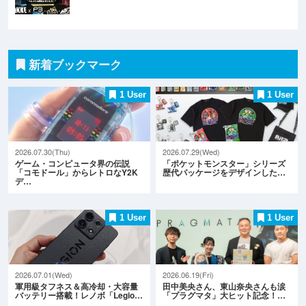
新着ブックマーク
1 User
1 User
2026.07.30(Thu)
2026.07.29(Wed)
ゲーム・コンピュータ界の伝説
「ポケットモンスター」シリーズ
「コモドール」からレトロなY2K
歴代パッケージをデザインした…
デ…
1 User
1 User
2026.07.01(Wed)
2026.06.19(Fri)
軍用級タフネス＆高冷却・大容量
田中美央さん、東山奈央さんも涙
バッテリー搭載！レノボ「Legio…
「プラグマタ」大ヒット記念！…