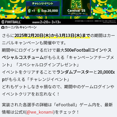
カーニバルキャンペーン
さらに
2025年2月20日(木)から3月13日(木)まで
の期間はカー
ニバルキャンペーンも開催中です。
期間中にログインするだけで最大
500eFootballコイン
や
ス
ペシャルコスチューム
がもらえる「キャンペーンアチーブメ
ント」「スペシャルログインプレゼント」
イベントをクリアすることで
ランダムブースター
と
20,000Ex
p
がもらえる「チャレンジイベント」
どれもゲットしなきゃ損なので、期間中のゲームログインや
イベントクリアをお忘れなく！
実装された各選手の詳細は「eFootball」ゲーム内を、最新
情報は公式X(
@we_konami
)をチェック！