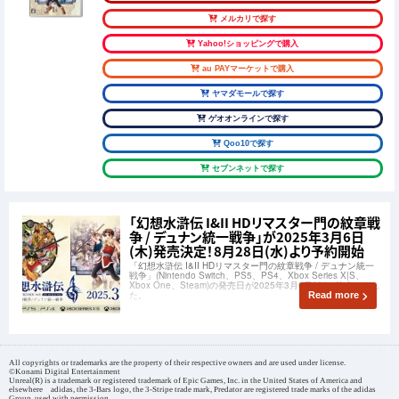
メルカリで探す
Yahoo!ショッピングで購入
au PAYマーケットで購入
ヤマダモールで探す
ゲオオンラインで探す
Qoo10で探す
セブンネットで探す
「幻想水滸伝 I&II HDリマスター門の紋章戦
争 / デュナン統一戦争」が2025年3月6日
(木)発売決定！8月28日(水)より予約開始
「幻想水滸伝 I&II HDリマスター門の紋章戦争 / デュナン統一
戦争」(Nintendo Switch、PS5、PS4、Xbox Series X|S、
Xbox One、Steam)の発売日が2025年3月6日(木)に決定しまし
た。
Read more
All copyrights or trademarks are the property of their respective owners and are used under license.
©Konami Digital Entertainment
Unreal(R) is a trademark or registered trademark of Epic Games, Inc. in the United States of America and
elsewhere adidas, the 3-Bars logo, the 3-Stripe trade mark, Predator are registered trade marks of the adidas
Group, used with permission.