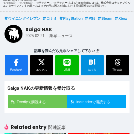
"eFootball"、"e-Football"、"eサッカー"、"e-サッカー"および"eFootballロゴ"は、株式会社コナミデジタル
エンタテインメントの日本およびその他の国と地域における登録商標または商標です。
ウイニングイレブン
コナミ
PlayStation
PS5
Steam
Xbox
Saiga NAK
-
2025.02.21
業界ニュース
記事を読んだら是非シェアして下さい
B!
Facebook
エックス
LINE
はてな
Threads
Saiga NAKの更新情報を受け取る
Feedlyで購読する
Inoreaderで購読する
Related entry
関連記事