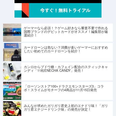
ゲーマーなら必須！？ゲーム好きなら審査不要で作れる
国際ブランドのデビットカードがオススメ！編集部が厳
選紹介！
カードローンは危ない？消費が多いゲーマーにおすすめ
したい初めてのカードローンを紹介！
カンロからブドウ糖・カフェイン配合のスティックキャ
ンディ「11粒ENECHA CANDY」発売！
「ローソンストア100×ドラクエモンスターズ3」コラ
ボ！スライムがモチーフの4商品が11月15日発売
みんなが求めたガリガリ君史上初のエナドリ味！「ガリ
ガリ君エナジードリンク味」の発売が決定！