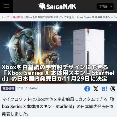
日本語
トップ
商品情報
Xboxを白基調の宇宙船デザインにできる「Xbox Series X 本体用スキン – S
>
>
Xboxを白基調の宇宙船デザインにできる
「Xbox Series X 本体用スキン – Starfiel
d」の日本国内発売日が11月29日に決定
B!
商品情報
2023.10.18(Wed)
マイクロソフトはXbox本体を宇宙船風にカスタムできる「
X
box Series X 本体用スキン - Starfield
」の日本国内発売日を
発表しました。