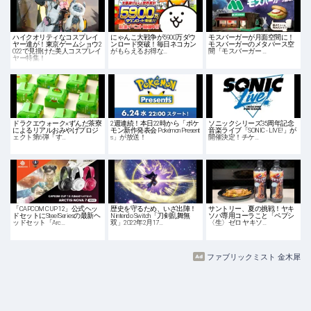
ハイクオリティなコスプレイ
にゃんこ大戦争が5900万ダウ
モスバーガーが月面空間に！
ヤー達が！東京ゲームショウ2
ンロード突破！毎日ネコカン
モスバーガーのメタバース空
022で見掛けた美人コスプレイ
がもらえるお得な…
間「モスバーガー …
ヤー特集！
ドラクエウォーク×ずんだ茶寮
2週連続！本日22時から「ポケ
ソニックシリーズ35周年記念
によるリアルおみやげプロジ
モン新作発表会 Pokémon Present
音楽ライブ「SONIC - LIVE!」が
ェクト第6弾「す…
s」が放送！
開催決定！チケ…
「CAPCOM CUP 12」公式ヘッ
歴史を守るため、いざ出陣！
サントリー、夏の挑戦！ヤキ
ドセットにSteelSeriesの最新ヘ
Nintendo Switch「刀剣乱舞無
ソバ専用コーラこと「ペプシ
ッドセット「Arc…
双」2022年2月17…
〈生〉ゼロ ヤキソ…
ファブリックミスト 金木犀