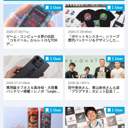
1 User
1 User
2026.07.30(Thu)
2026.07.29(Wed)
ゲーム・コンピュータ界の伝説
「ポケットモンスター」シリーズ
「コモドール」からレトロなY2K
歴代パッケージをデザインした…
デ…
1 User
1 User
2026.07.01(Wed)
2026.06.19(Fri)
軍用級タフネス＆高冷却・大容量
田中美央さん、東山奈央さんも涙
バッテリー搭載！レノボ「Legio…
「プラグマタ」大ヒット記念！…
1 User
1 User