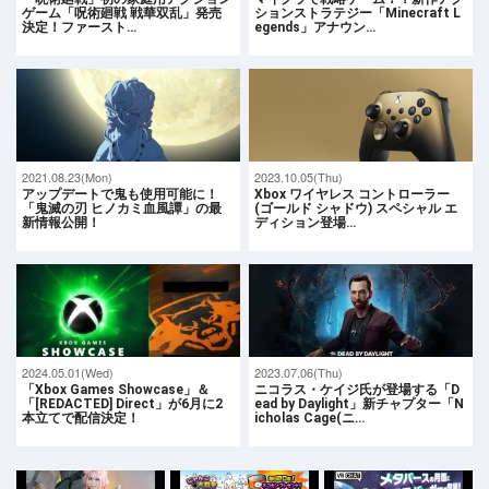
ゲーム「呪術廻戦 戦華双乱」発売
ションストラテジー「Minecraft L
決定！ファースト…
egends」アナウン…
2021.08.23(Mon)
2023.10.05(Thu)
アップデートで鬼も使用可能に！
Xbox ワイヤレス コントローラー
「鬼滅の刃 ヒノカミ血風譚」の最
(ゴールド シャドウ) スペシャル エ
新情報公開！
ディション登場…
2024.05.01(Wed)
2023.07.06(Thu)
「Xbox Games Showcase」＆
ニコラス・ケイジ氏が登場する「D
「[REDACTED] Direct」が6月に2
ead by Daylight」新チャプター「N
本立てで配信決定！
icholas Cage(ニ…