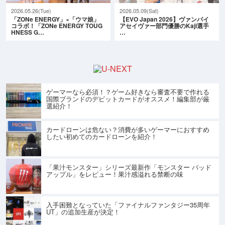
2026.05.26(Tue)
2026.05.09(Sat)
「ZONe ENERGY」×「ウマ娘」
【EVO Japan 2026】ヴァンパイ
コラボ！「ZONe ENERGY TOUG
アセイヴァー部門優勝のKaji選手
HNESS G…
…
ゲーマーなら必須！？ゲーム好きなら審査不要で作れる
国際ブランドのデビットカードがオススメ！編集部が厳
選紹介！
カードローンは危ない？消費が多いゲーマーにおすすめ
したい初めてのカードローンを紹介！
「果汁モンスター」シリーズ最新作「モンスター バッド
アップル」をレビュー！果汁感溢れる禁断の味
入手困難となっていた「ファイナルファンタジー35周年
UT」の追加生産が決定！