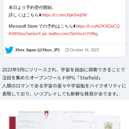
本日より予約受付開始。
詳しくはこちら⬇️
https://t.co/mJipk5nq0W
Microsoft Store での予約はこちら⬇️
https://t.co/hOK9GbCQ
K0
#XboxSeriesX
pic.twitter.com/SkHmzUY86g
— Xbox Japan (@Xbox_JP)
October 18, 2023
2023年9月にリリースされ、宇宙を自由に探索できることで
注目を集めたオープンワールドRPG「Starfield」
人類のロマンである宇宙の星々や宇宙船をハイクオリティに
表現しており、いつプレイしても新鮮な発見があります。