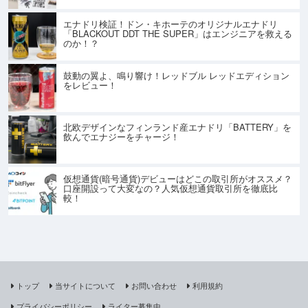
エナドリ検証！ドン・キホーテのオリジナルエナドリ
「BLACKOUT DDT THE SUPER」はエンジニアを救える
のか！？
鼓動の翼よ、鳴り響け！レッドブル レッドエディション
をレビュー！
北欧デザインなフィンランド産エナドリ「BATTERY」を
飲んでエナジーをチャージ！
仮想通貨(暗号通貨)デビューはどこの取引所がオススメ？
口座開設って大変なの？人気仮想通貨取引所を徹底比
較！
トップ
当サイトについて
お問い合わせ
利用規約
プライバシーポリシー
ライター募集中