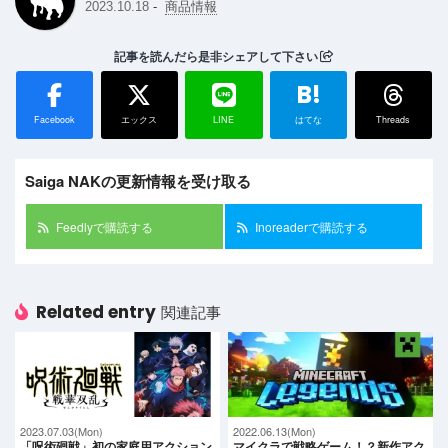
-
2023.10.18
商品情報
記事を読んだら是非シェアして下さい
B!
Facebook
エックス
LINE
はてな
Threads
Saiga NAKの更新情報を受け取る
Feedlyで購読する
Inoreaderで購読する
Related entry
関連記事
2023.07.03(Mon)
2022.06.13(Mon)
「呪術廻戦」初の家庭用アクション
マイクラで戦略ゲーム！？新作アク