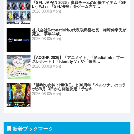
「SFL JAPAN 2026」参戦チームの応援アイテム「SF
Lうちわ」「SFL法被」をゲーム内で…
2026.08.03(Mon)
株式会社DetonatioNの代表取締役社長・梅崎伸幸氏が
死去、享年44歳。
2026.08.03(Mon)
【ACGHK 2026】「アニメイト」「Medialink」ブー
スレポート！「Identity V」や「映画…
2026.08.03(Mon)
「勝利の女神：NIKKE」と30周年「ペルソナ」のコラ
ボが8月13日から開催決定！予告キ…
2026.08.03(Mon)
新着ブックマーク