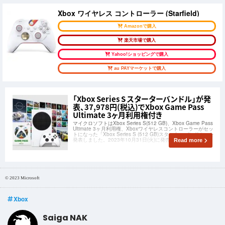
Xbox ワイヤレス コントローラー (Starfield)
Amazonで購入
楽天市場で購入
Yahoo!ショッピングで購入
au PAYマーケットで購入
「Xbox Series S スターターバンドル」が発
表、37,978円(税込)でXbox Game Pass
Ultimate 3ヶ月利用権付き
マイクロソフトはXbox Series S(512 GB)、Xbox Game Pass
Ultimate 3ヶ月利用権、Xboxワイヤレスコントローラーがセッ
トになった「Xbox Series S (512 GB)スターターバンドル」を
発表しました。2023年10月31日(火)に発売されます。
Read more
© 2023 Microsoft
Xbox
Saiga NAK