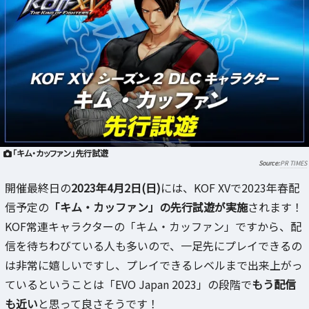
「キム・カッファン」先行試遊
PR TIMES
開催最終日の
2023年4月2日(日)
には、KOF XVで2023年春配
信予定の
「キム・カッファン」の先行試遊が実施
されます！
KOF常連キャラクターの「キム・カッファン」ですから、配
信を待ちわびている人も多いので、一足先にプレイできるの
は非常に嬉しいですし、プレイできるレベルまで出来上がっ
ているということは「EVO Japan 2023」の段階で
もう配信
も近い
と思って良さそうです！