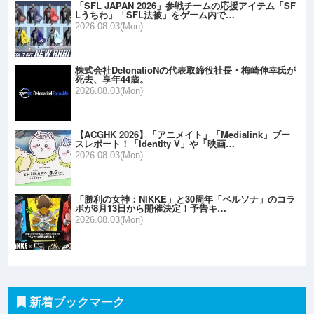
「SFL JAPAN 2026」参戦チームの応援アイテム「SF
Lうちわ」「SFL法被」をゲーム内で…
2026.08.03(Mon)
株式会社DetonatioNの代表取締役社長・梅崎伸幸氏が
死去、享年44歳。
2026.08.03(Mon)
【ACGHK 2026】「アニメイト」「Medialink」ブー
スレポート！「Identity V」や「映画…
2026.08.03(Mon)
「勝利の女神：NIKKE」と30周年「ペルソナ」のコラ
ボが8月13日から開催決定！予告キ…
2026.08.03(Mon)
新着ブックマーク