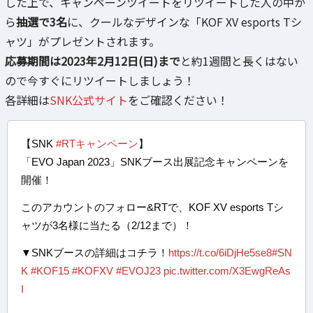
した上で、キャンペーンツイートをリツイートした人の中か
ら
抽選で3名
に、クールなデザインな「KOF XV esports Tシ
ャツ」がプレゼントされます。
応募期間は2023年2月12日(日)まで
と約1週間と長くはない
ので今すぐにリツイートしましょう！
各詳細は
SNK公式サイト
をご確認ください！
【SNK
#RTキャンペーン
】
「EVO Japan 2023」SNKブース出展記念キャンペーンを
開催！
このアカウントのフォロー&RTで、KOF XV esports Tシ
ャツが3名様に当たる（2/12まで）！
▼SNKブースの詳細はコチラ！
https://t.co/6iDjHe5se8
#SN
K
#KOF15
#KOFXV
#EVOJ23
pic.twitter.com/X3EwgReAs
I