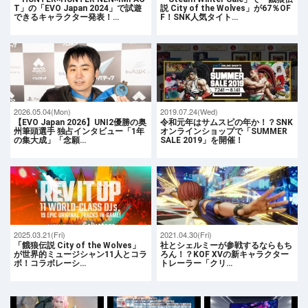
T」の「EVO Japan 2024」で試遊
説 City of the Wolves」が67％OF
できるキャラクター発表！…
F！SNK人気タイト…
2026.05.04(Mon)
2019.07.24(Wed)
【EVO Japan 2026】UNI2優勝の奥
令和元年はサムスピの年か！？SNK
州筆頭選手 独占インタビュー「1年
オンラインショップで「SUMMER
の集大成」「念願…
SALE 2019」を開催！
2025.03.21(Fri)
2021.04.30(Fri)
「餓狼伝説 City of the Wolves」
社とシェルミーが参戦するならもち
が世界的ミュージシャン11人とコラ
ろん！？KOF XVの新キャラクター
ボ！コラボレーシ…
トレーラー「クリ…