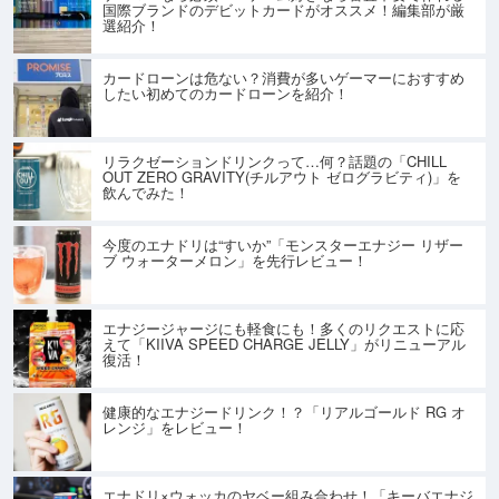
国際ブランドのデビットカードがオススメ！編集部が厳
選紹介！
カードローンは危ない？消費が多いゲーマーにおすすめ
したい初めてのカードローンを紹介！
リラクゼーションドリンクって…何？話題の「CHILL
OUT ZERO GRAVITY(チルアウト ゼログラビティ)」を
飲んでみた！
今度のエナドリは“すいか”「モンスターエナジー リザー
ブ ウォーターメロン」を先行レビュー！
エナジージャージにも軽食にも！多くのリクエストに応
えて「KIIVA SPEED CHARGE JELLY」がリニューアル
復活！
健康的なエナジードリンク！？「リアルゴールド RG オ
レンジ」をレビュー！
エナドリ×ウォッカのヤベー組み合わせ！「キーバエナジ