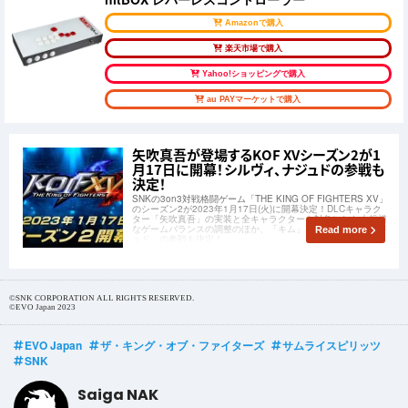
Amazonで購入
楽天市場で購入
Yahoo!ショッピングで購入
au PAYマーケットで購入
矢吹真吾が登場するKOF XVシーズン2が1
月17日に開幕！シルヴィ、ナジュドの参戦も
決定！
SNKの3on3対戦格闘ゲーム「THE KING OF FIGHTERS XV」
のシーズン2が2023年1月17日(火)に開幕決定！DLCキャラク
ター「矢吹真吾」の実装と全キャラクターを対象にした大規模
なゲームバランスの調整のほか、「キム」「シルヴィ」「ナジ
Read more
ュド」の参戦も決定！
©SNK CORPORATION ALL RIGHTS RESERVED.
©EVO Japan 2023
EVO Japan
ザ・キング・オブ・ファイターズ
サムライスピリッツ
SNK
Saiga NAK