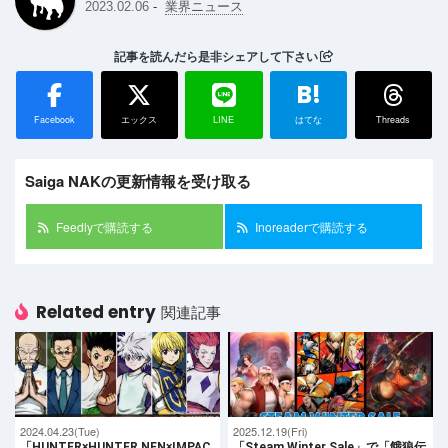
-
2023.02.06
業界ニュース
記事を読んだら是非シェアして下さい
B!
Facebook
エックス
LINE
はてな
Threads
Saiga NAKの更新情報を受け取る
Feedlyで購読する
Inoreaderで購読する
Related entry
関連記事
2024.04.23(Tue)
2025.12.19(Fri)
「HUNTER×HUNTER NEN×IMPAC
「Steam Winter Sale」で「餓狼伝