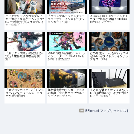
ハイクオリティなコスプレイ
「グランブルーファンタジー
ROGからQD-OLEDゲーミングモ
ヤー達が！東京ゲームショウ2
ヴァーサス」インストラクシ
ニター2製品が登場！280Hz駆
022で見掛けた美人コスプレイ
ョンカード公開！…
動の34インチウル…
ヤー特集！
「新サクラ大戦」の発売日が
PS4/PS5向け新感覚アワパーテ
どの料理(ゲーム)を味わう？Pl
決定！世界最速体験会も実
ィシューター「FOAMSTARS」
ayStationがタイトルラインナッ
施！
が2月6日に配信決…
プをコース料…
「カプコンカフェ」×「モンス
九州最大級のマンガ・アニメ
2Fと4Fを繋ぐ！オフィスが2フ
ターハンターワイルズ」コラ
の祭典「北九州ポップカルチ
ロア(複数階)になったので別フ
ボが3月21日から…
ャーフェスティバ…
ロア用にASUS「…
EFlement ファブリックミスト