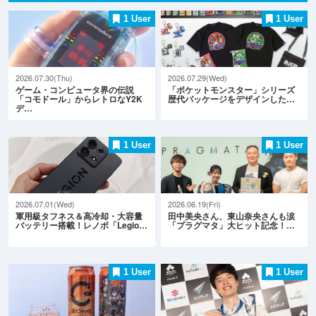
1 User
1 User
2026.07.30(Thu)
2026.07.29(Wed)
ゲーム・コンピュータ界の伝説
「ポケットモンスター」シリーズ
「コモドール」からレトロなY2K
歴代パッケージをデザインした…
デ…
1 User
1 User
2026.07.01(Wed)
2026.06.19(Fri)
軍用級タフネス＆高冷却・大容量
田中美央さん、東山奈央さんも涙
バッテリー搭載！レノボ「Legio…
「プラグマタ」大ヒット記念！…
1 User
1 User