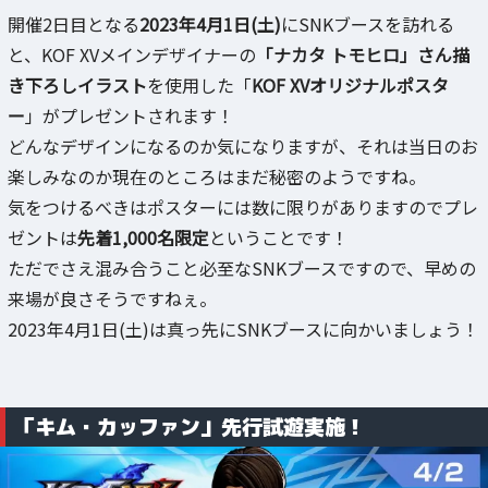
開催2日目となる
2023年4月1日(土)
にSNKブースを訪れる
と、KOF XVメインデザイナーの
「ナカタ トモヒロ」さん描
き下ろしイラスト
を使用した「
KOF XVオリジナルポスタ
ー
」がプレゼントされます！
どんなデザインになるのか気になりますが、それは当日のお
楽しみなのか現在のところはまだ秘密のようですね。
気をつけるべきはポスターには数に限りがありますのでプレ
ゼントは
先着1,000名限定
ということです！
ただでさえ混み合うこと必至なSNKブースですので、早めの
来場が良さそうですねぇ。
2023年4月1日(土)は真っ先にSNKブースに向かいましょう！
「キム・カッファン」先行試遊実施！