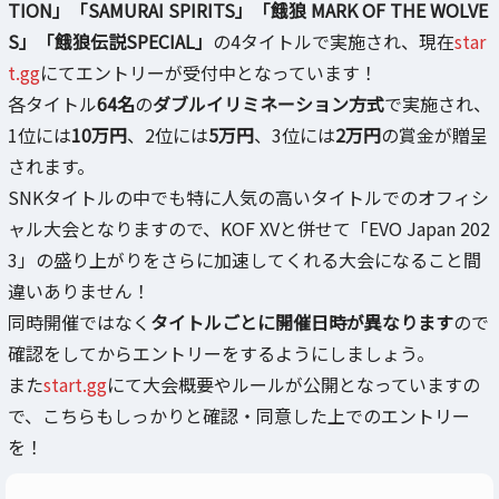
TION」「SAMURAI SPIRITS」「餓狼 MARK OF THE WOLVE
S」「餓狼伝説SPECIAL」
の4タイトルで実施され、現在
star
t.gg
にてエントリーが受付中となっています！
各タイトル
64名
の
ダブルイリミネーション方式
で実施され、
1位には
10万円
、2位には
5万円
、3位には
2万円
の賞金が贈呈
されます。
SNKタイトルの中でも特に人気の高いタイトルでのオフィシ
ャル大会となりますので、KOF XVと併せて「EVO Japan 202
3」の盛り上がりをさらに加速してくれる大会になること間
違いありません！
同時開催ではなく
タイトルごとに開催日時が異なります
ので
確認をしてからエントリーをするようにしましょう。
また
start.gg
にて大会概要やルールが公開となっていますの
で、こちらもしっかりと確認・同意した上でのエントリー
を！