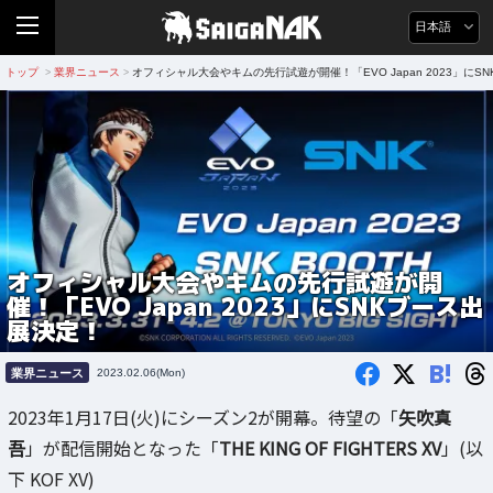
日本語
トップ
業界ニュース
オフィシャル大会やキムの先行試遊が開催！「EVO Japan 2023」にS
>
>
オフィシャル大会やキムの先行試遊が開
催！「EVO Japan 2023」にSNKブース出
展決定！
B!
業界ニュース
2023.02.06(Mon)
2023年1月17日(火)にシーズン2が開幕。待望の「
矢吹真
吾
」が配信開始となった「
THE KING OF FIGHTERS XV
」(以
下 KOF XV)