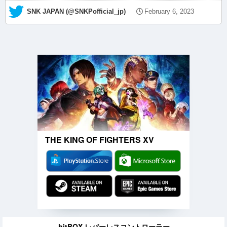
— SNK JAPAN (@SNKPofficial_jp)
February 6, 2023
THE KING OF FIGHTERS XV
hitBOX レバーレスコントローラー