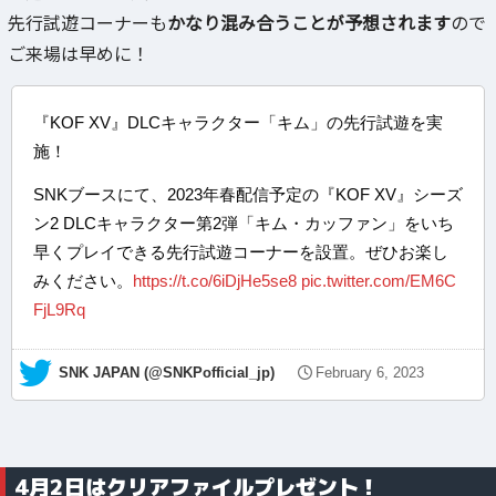
先行試遊コーナーも
かなり混み合うことが予想されます
ので
ご来場は早めに！
『KOF XV』DLCキャラクター「キム」の先行試遊を実
施！
SNKブースにて、2023年春配信予定の『KOF XV』シーズ
ン2 DLCキャラクター第2弾「キム・カッファン」をいち
早くプレイできる先行試遊コーナーを設置。ぜひお楽し
みください。
https://t.co/6iDjHe5se8
pic.twitter.com/EM6C
FjL9Rq
— SNK JAPAN (@SNKPofficial_jp)
February 6, 2023
4月2日はクリアファイルプレゼント！