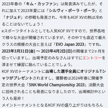
2023年春の「
キム・カッファン
」は発表済みでしたが、そ
れに加えて2023年夏には「
シルヴィ・ポーラ・ポーラ
」と
「
ナジュド
」の参戦も発表され、今年もKOF XVの熱は冷め
ることはないでしょう！
eスポーツタイトルとしても人気KOF XVですので、世界各地
で様々な大会が開催されていますが、その中でも直近で最大
クラスの規模の大会と言えば「
EVO Japan 2023
」ですね。
2023年3月31日(金) ～ 2023年4月2日(日)
の開催まで2ヶ月を
切っていますし、出場予定のみなさんはすでに
エントリー
を
済ませて練習に励んていることでしょう。
KOF XVのトーナメントに
出場した選手全員にオリジナルTシ
ャツがプレゼント
されますし、優勝者は2024年春に開催予
定の世界大会「
SNK World Championship 2023
」決勝大会
に招待されることも発表になりましたので、出場検討中とい
う人も是非！
メイントーナメントとなるKOF XVの盛り上がりはもちろん