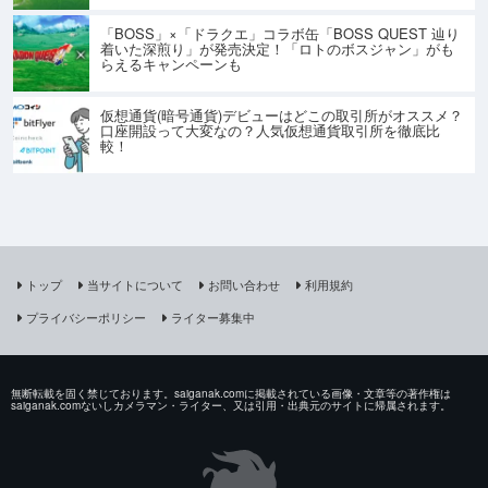
「BOSS」×「ドラクエ」コラボ缶「BOSS QUEST 辿り
着いた深煎り」が発売決定！「ロトのボスジャン」がも
らえるキャンペーンも
仮想通貨(暗号通貨)デビューはどこの取引所がオススメ？
口座開設って大変なの？人気仮想通貨取引所を徹底比
較！
トップ
当サイトについて
お問い合わせ
利用規約
プライバシーポリシー
ライター募集中
無断転載を固く禁じております。saiganak.comに掲載されている画像・文章等の著作権は
saiganak.comないしカメラマン・ライター、又は引用・出典元のサイトに帰属されます。