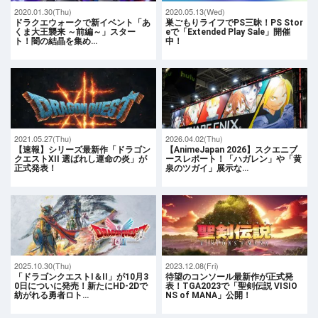
2020.01.30(Thu)
2020.05.13(Wed)
ドラクエウォークで新イベント「あ
巣ごもりライフでPS三昧！PS Stor
くま大王襲来 ～前編～」スター
eで「Extended Play Sale」開催
ト！闇の結晶を集め…
中！
2021.05.27(Thu)
2026.04.02(Thu)
【速報】シリーズ最新作「ドラゴン
【AnimeJapan 2026】スクエニブ
クエストXII 選ばれし運命の炎」が
ースレポート！「ハガレン」や「黄
正式発表！
泉のツガイ」展示な…
2025.10.30(Thu)
2023.12.08(Fri)
「ドラゴンクエストI＆II」が10月3
待望のコンソール最新作が正式発
0日についに発売！新たにHD-2Dで
表！TGA2023で「聖剣伝説 VISIO
紡がれる勇者ロト…
NS of MANA」公開！