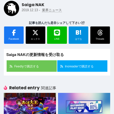
Saiga NAK
-
2019.12.13
業界ニュース
記事を読んだら是非シェアして下さい
B!
Facebook
エックス
LINE
はてな
Threads
Saiga NAKの更新情報を受け取る
Feedlyで購読する
Inoreaderで購読する
Related entry
関連記事