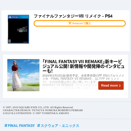
ファイナルファンタジーVII リメイク - PS4
Amazonで購入
「FINAL FANTASY VII REMAKE」新キービ
ジュアル公開！新情報や開発陣のインタビュ
ーも！
2020年3月3日(金)発売予定。全世界待望のFF VIIのフルリメイ
ク作「FINAL FANTASY VII REMAKE」(以下FF VII リメイ
ク)、その注目度は日に日に増しています。そんな「FINAL
FANTASY VII REMAKE（ファイナルファンタジー7リメイ
Read more
ク）」に関しての新情報が数々発表になりま
© 1997, 2019 SQUARE ENIX CO., LTD. All Rights Reserved.
CHARACTER DESIGN: TETSUYA NOMURA/ROBERTO FERRARI
LOGO ILLUSTRATION: © 1997 YOSHITAKA AMANO
FINAL FANTASY
スクウェア・エニックス