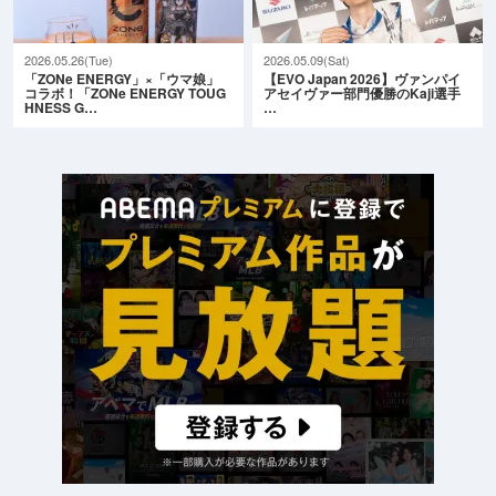
2026.05.26(Tue)
2026.05.09(Sat)
「ZONe ENERGY」×「ウマ娘」
【EVO Japan 2026】ヴァンパイ
コラボ！「ZONe ENERGY TOUG
アセイヴァー部門優勝のKaji選手
HNESS G…
…