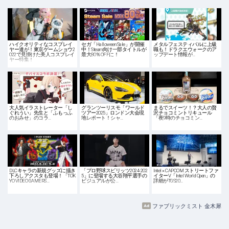
ハイクオリティなコスプレイ
セガ「Halloween Sale」が開催
メタルフェスティバルに上級
ヤー達が！東京ゲームショウ2
中！Steam向け一部タイトルが
職も！ドラクエウォークのア
022で見掛けた美人コスプレイ
最大80％OFFに！
ップデート情報が…
ヤー特集！
大人気イラストレーター「し
グランツーリスモ「ワールド
まるでスイーツ！？大人の贅
ぐれうい」先生と「ふもっふ
ツアー2025」ロンドン大会現
沢チョコミントリキュール
のおみせ」のコラ…
地レポート！シャ…
「夜9時のチョコミン…
DLCキャラの新規グッズに描き
「プロ野球スピリッツ2024-202
Intel × CAPCOM ストリートファ
下ろしアクスタも登場！「TOK
5」に登場する大谷翔平選手の
イターV「Intel World Open」の
YO VIDEO GAMERS…
ビジュアルが公…
詳細がTGS20…
ファブリックミスト 金木犀