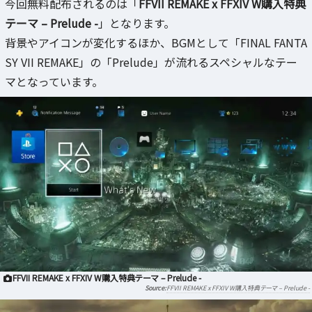
今回無料配布されるのは「
FFVII REMAKE x FFXIV W購入特典
テーマ – Prelude -
」となります。
背景やアイコンが変化するほか、BGMとして「FINAL FANTA
SY VII REMAKE」の「Prelude」が流れるスペシャルなテー
マとなっています。
FFVII REMAKE x FFXIV W購入特典テーマ – Prelude -
FFVII REMAKE x FFXIV W購入特典テーマ – Prelude -