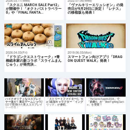
2026.03.11(Wed)
2022.07.06(Wed)
「スクエニ MARCH SALE Part2」
「ヴァルキリーエリュシオン」の発
が開催中！「オクトパストラベラー
売日が9月29日に決定！「レナス」
0」や「FINAL FANTA…
の移植版も発表！
2026.04.03(Fri)
2019.06.03(Mon)
「ドラゴンクエストウォーク」×青
スマートフォン向けアプリ「DRAG
柳総本家の新コラボ「スライムまん
ON QUEST WALK」発表！
じゅう」が発売決…
ハイクオリティなコスプレイ
「ストリートファイター6」Ye
「The Game Awards 2024」で
ヤー達が！東京ゲームショウ2
ar 3追加キャラクター「イング
「鉄拳8」が「Best Fighting Gam
022で見掛けた美人コスプレイ
リッド」が参戦…
e」を受賞！
ヤー特集！