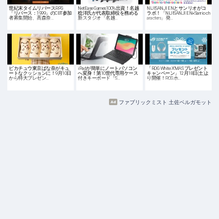
世紀末タイムリバースRPG
NetEase Games100%出資！名越
NIJISANJI ENとサンリオがコ
「リバース：1999」のCBT参加
稔洋氏が代表取締役を務める
ラボ！「NIJISANJI EN×Sanrio ch
者募集開始、高森奈…
新スタジオ「名越…
aracters」発…
ピカチュウ東京ばな奈がキュ
iPadが簡単にノートパソコン
「ROG White X'MAS プレゼント
ートなクッションに！9月10日
へ変身！第10世代専用ケース
キャンペーン」12月18日(土)よ
から特大プレゼン…
付きキーボード「S…
り開催！ROGホ…
ファブリックミスト 土佐ベルガモット