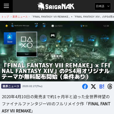
日本語
トップ
業界ニュース
「FINAL FANTASY VII REMAKE」×「FINAL FANTASY XI
>
>
「FINAL FANTASY VII REMAKE」×「FI
NAL FANTASY XIV」のPS4用オリジナル
テーマが無料配布開始（条件あり）
B!
業界ニュース
2020.02.27(Thu)
2020年4月10日の発売まで約1ヶ月半と迫った全世界待望の
ファイナルファンタジーVIIのフルリメイク作「
FINAL FANT
ASY VII REMAKE
」