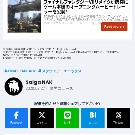
ファイナルファンタジーVIIリメイクが唐突に
ゲーム本編のオープニングムービートレー
ラーを公開！
2020年4月10日（金）全世界同時発売予定のFF7リメイクこと
「FINAL FANTASY VII REMAKE」がいきなりYouTubeに本編
のオープニングムービートレーラーを公開しました。
Read more
© 2010 - 2020 SQUARE ENIX CO., LTD. All Rights Reserved.
© 1997, 2020 SQUARE ENIX CO., LTD. All Rights Reserved. CHARACTER DESIGN: TETSUYA
NOMURA/ROBERTO FERRARI
LOGO ILLUSTRATION: © 1997 YOSHITAKA AMANO
FINAL FANTASY
スクウェア・エニックス
Saiga NAK
-
2020.02.27
業界ニュース
記事を読んだら是非シェアして下さい
B!
Facebook
エックス
LINE
はてな
Threads