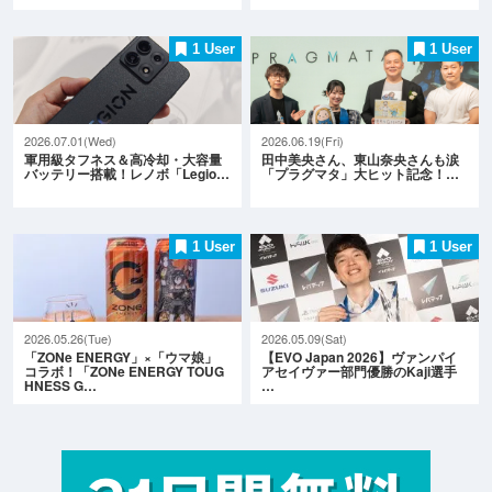
1 User
1 User
2026.07.01(Wed)
2026.06.19(Fri)
軍用級タフネス＆高冷却・大容量
田中美央さん、東山奈央さんも涙
バッテリー搭載！レノボ「Legio…
「プラグマタ」大ヒット記念！…
1 User
1 User
2026.05.26(Tue)
2026.05.09(Sat)
「ZONe ENERGY」×「ウマ娘」
【EVO Japan 2026】ヴァンパイ
コラボ！「ZONe ENERGY TOUG
アセイヴァー部門優勝のKaji選手
HNESS G…
…