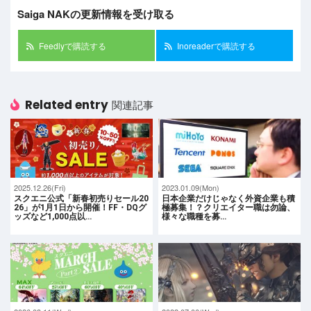
Saiga NAKの更新情報を受け取る
Feedlyで購読する
Inoreaderで購読する
Related entry
関連記事
2025.12.26(Fri)
2023.01.09(Mon)
スクエニ公式「新春初売りセール20
日本企業だけじゃなく外資企業も積
26」が1月1日から開催！FF・DQグ
極募集！？クリエイター職は勿論、
ッズなど1,000点以…
様々な職種を募…