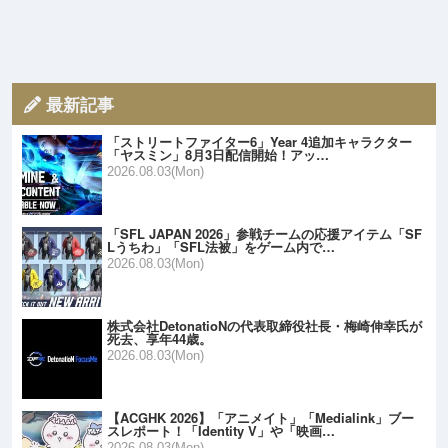
最新記事
「ストリートファイター6」Year 4追加キャラクター
「ヤスミン」8月3日配信開始！アッ…
2026.08.03(Mon)
「SFL JAPAN 2026」参戦チームの応援アイテム「SF
Lうちわ」「SFL法被」をゲーム内で…
2026.08.03(Mon)
株式会社DetonatioNの代表取締役社長・梅崎伸幸氏が
死去、享年44歳。
2026.08.03(Mon)
【ACGHK 2026】「アニメイト」「Medialink」ブー
スレポート！「Identity V」や「映画…
2026.08.03(Mon)