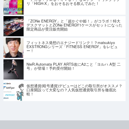
リ「HIGH-X」をおそるおそる飲んでみた！
「ZONe ENERGY」と「超かぐや姫！」がコラボ！特大
デスクマットとZONe ENERGY1ケースがセットになった
限定商品が受注販売開始
フィットネス発想のエナジードリンク！？matsukiyo
EXSTRONGシリーズ「FITNESS ENERGY」をレビュ
ー！
NieR:Automata PLAY ARTS改にA2こと「ヨルハ A型 二
号」が登場！予約受付開始！
仮想通貨(暗号通貨)デビューはどこの取引所がオススメ？
口座開設って大変なの？人気仮想通貨取引所を徹底比
較！