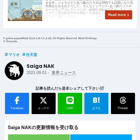
まる中、ジェラピケとあつ森のコラボはSNSでも話題になり完
売商品も出るほどでした。そんなジェラピケ×あつ森のコラボ
ルームウェアコレクションが、gelato pique公式オンラインス
トアにて受注販売予約を開始！今回新たに追加された商品もあ
Read more
るためご紹介します！
© gelato pique(Mash Style Lab Co.,Ltd). All Rights Reserved. Mash Holdings
© Nintendo
マリオ
任天堂
Saiga NAK
-
2021.09.01
業界ニュース
記事を読んだら是非シェアして下さい
B!
Facebook
エックス
LINE
はてな
Threads
Saiga NAKの更新情報を受け取る