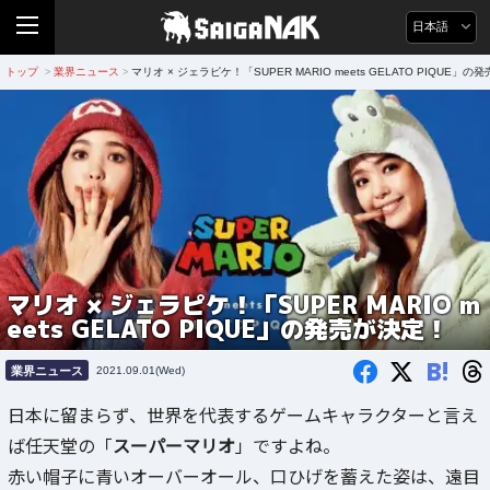
日本語
トップ
業界ニュース
マリオ × ジェラピケ！「SUPER MARIO meets GELATO PIQUE」
>
>
マリオ × ジェラピケ！「SUPER MARIO m
eets GELATO PIQUE」の発売が決定！
B!
業界ニュース
2021.09.01(Wed)
日本に留まらず、世界を代表するゲームキャラクターと言え
ば任天堂の「
スーパーマリオ
」ですよね。
赤い帽子に青いオーバーオール、口ひげを蓄えた姿は、遠目