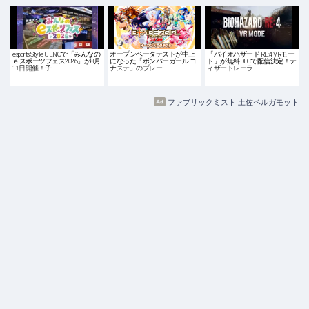
esports Style UENOで「みんなの
オープンベータテストが中止
「バイオハザード RE:4 VRモー
ｅスポーツフェス2026」が8月
になった「ボンバーガール コ
ド」が無料DLCで配信決定！テ
11日開催！子…
ナステ」のプレー…
ィザートレーラ…
ファブリックミスト 土佐ベルガモット