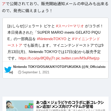
ア
で公開されており、販売開始通知メールの申込みも出来る
ので、発売に備えましょう！
[おしらせ]ジェラート ピケと
#スーパーマリオ
がコラボ！
本日発表された「SUPER MARIO meets GELATO PIQU
E」の一部商品を
#NintendoTOKYO
と
#マイニンテンド
ーストア
でも販売します。マイニンテンドーストアでは9
月13日(月)、Nintendo TOKYOでは17日(金)から販売予定
です。
https://t.co/qv8fQByjTt
pic.twitter.com/M9uRfwtjzp
— Nintendo TOKYO/OSAKA/KYOTO/FUKUOKA (@N_Officialsto
re)
September 1, 2021
あつ森×ジェラピケのコラボに新コレクシ
ョン追加！メンズ向けアイテムが登場
自宅や自室での時間を快適に過ごすためのアイテムに注目が高