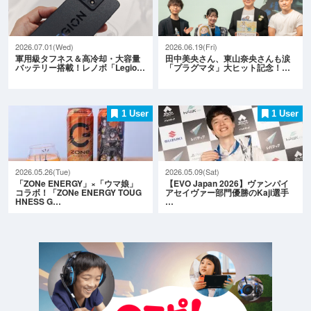
2026.07.01(Wed)
2026.06.19(Fri)
軍用級タフネス＆高冷却・大容量
田中美央さん、東山奈央さんも涙
バッテリー搭載！レノボ「Legio…
「プラグマタ」大ヒット記念！…
1 User
1 User
2026.05.26(Tue)
2026.05.09(Sat)
「ZONe ENERGY」×「ウマ娘」
【EVO Japan 2026】ヴァンパイ
コラボ！「ZONe ENERGY TOUG
アセイヴァー部門優勝のKaji選手
HNESS G…
…