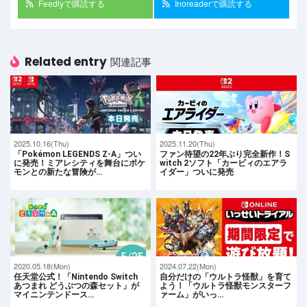
Feedlyで購読する
Inoreaderで購読する
Related entry
関連記事
2025.10.16(Thu)
2025.11.20(Thu)
「Pokémon LEGENDS Z-A」つい
ファン待望の22年ぶり完全新作！S
に発売！ミアレシティを舞台にポケ
witch 2ソフト「カービィのエアラ
モンとの新たな冒険が…
イダー」ついに発売
2020.05.18(Mon)
2024.07.22(Mon)
任天堂公式！「Nintendo Switch
自分だけの「ウルトラ怪獣」を育て
あつまれ どうぶつの森セット」が
よう！「ウルトラ怪獣モンスターフ
マイニンテンドース…
ァーム」がいっ…