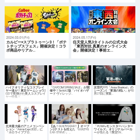
2024.03.01(Fri)
2024.05.17(Fri)
カルビー×スプラトゥーン3！「ポテ
任天堂人気3タイトルの公式大会
トチップスフェス」開催決定！コラ
「東西対抗 真夏のオンライン大
ボ商品やリアル…
会」開催決定！事前エ…
ハイクオリティなコスプレイ
「CAPCOM SPRING SALE」が開
次世代FPS「Arena Breakout」の
ヤー達が！東京ゲームショウ2
催中！Switch 2版「バイオハザ
シーズン2「軍港の戦い」が10
022で見掛けた美人コスプレイ
ード ヴィレッジ…
月27日に実装…
ヤー特集！
北米最大級のアニメコンベン
【あ！GUILTY GEAR！】オープ
「PUMA×モンスターハンター
ション「Anime Expo 2022」に
ンβテストを控えた「GUILTY G
ワイルズ」オリジナルパーカ
「ホロライブプロ…
EAR -STRIVE-」…
ーが当たる！限定SN…