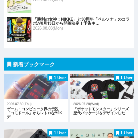
「勝利の女神：NIKKE」と30周年「ペルソナ」のコラ
ボが8月13日から開催決定！予告キ…
2026.08.03(Mon)
新着ブックマーク
1 User
1 User
2026.07.30(Thu)
2026.07.29(Wed)
ゲーム・コンピュータ界の伝説
「ポケットモンスター」シリーズ
「コモドール」からレトロなY2K
歴代パッケージをデザインした…
デ…
1 User
1 User