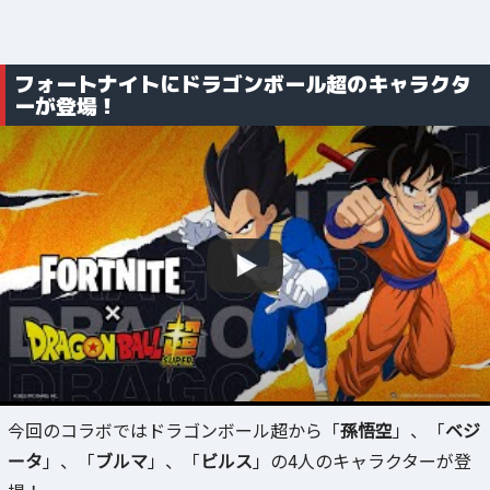
フォートナイトにドラゴンボール超のキャラクタ
ーが登場！
今回のコラボではドラゴンボール超から「
孫悟空
」、「
ベジ
ータ
」、「
ブルマ
」、「
ビルス
」の4人のキャラクターが登