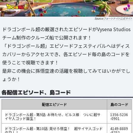
フォートナイト公式サイト
ドラゴンボール超の厳選されたエピソードがVysena Studios
チーム制作のクルーズ船で公開されます！
「ドラゴンボール超」エピソードフェスティバルへはディス
カバリーからアクセスでき、各エピソード毎の島のコードを
使うことで視聴できます！
是非この機会に孫悟空達の活躍を視聴してみてはいかがでし
ょうか！
各配信エピソード、島コード
配信エピソード
島のコード
ドラゴンボール超 - 第9話: お待たせ、ビルス様 ついに超サ
1356-5236
イヤ人ゴッド誕生！
-0901
ドラゴンボール超 - 第10話: 見せろ悟空！ 超サイヤ人ゴッド
4149-8889
の力！！
-8252