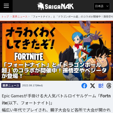
日本語
トップ
業界ニュース
「フォートナイト」と「ドラゴンボール超」のコラボが開催中！孫悟空
>
>
「フォートナイト」と「ドラゴンボール
超」のコラボが開催中！孫悟空やベジータ
が登場！
B!
業界ニュース
2022.08.17(Wed)
Epic Gamesが手掛ける大人気バトルロイヤルゲーム「
Fortn
ite
(以下、フォートナイト)」
幅広い年代でプレイされ、親子大会など各所で大会が開かれ