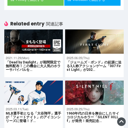
Related entry
関連記事
2021.11.29(Mon)
2025.06.05(Thu)
「Dead by Daylight」が期間限定で
「ジェームズ・ボンド」の起源に迫
無料配布！この機会に大人気のホラ
る3人称アクションゲーム「007 Fir
ーサバイバルを…
st Light」が202…
2025.03.11(Tue)
2025.09.25(Thu)
MLB選手初となる「大谷翔平」選手
1960年代の日本を舞台にしたサイ
が「フォートナイト」のアイコンシ
コロジカルホラー「SILENT HILL
リーズに登場！ド…
f」が発売！発売記念…