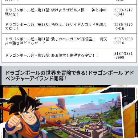
ドラゴンボール超 - 第11話: 続けようぜビルス様！ 神と神の
5893-7217
戦いを！
-3843
ドラゴンボール超 - 第13話: 悟空よ、超サイヤ人ゴッドを超え
2586-7170
てゆけ！
-0416
ドラゴンボール超 - 第81話: 潰しのベルガモVS孫悟空！ 青天
5087-3838
井の強さはどっちだ！？
-8716
3137-9391
ドラゴンボール超 - 第98話: あぁ無常！絶望する宇宙！！
-7999
ドラゴンボールの世界を冒険できる！ドラゴンボール アド
ベンチャーアイランド開幕！