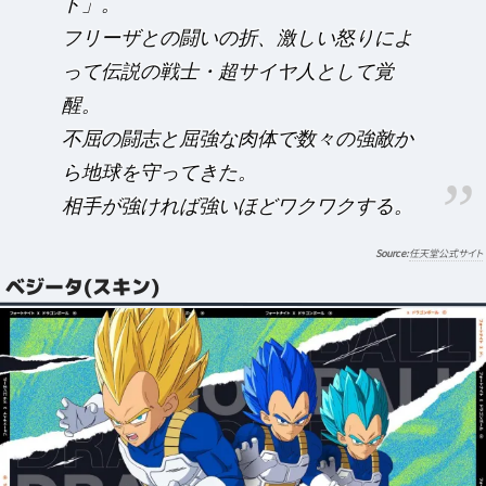
ト」。
フリーザとの闘いの折、激しい怒りによ
って伝説の戦士・超サイヤ人として覚
醒。
不屈の闘志と屈強な肉体で数々の強敵か
ら地球を守ってきた。
相手が強ければ強いほどワクワクする。
任天堂公式サイト
ベジータ(スキン)