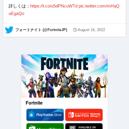
詳しくは：
https://t.co/u5dPNcuWTd
pic.twitter.com/mHqQ
uEgaQo
— フォートナイト (@FortniteJP)
August 16, 2022
Fortnite