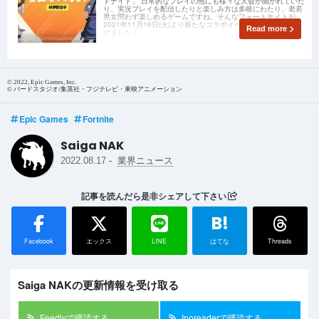
トナイト」 日常的なプレイの他にも様々な大会が開かれていた
り、実況プレイを配信したりと楽しみ方は多岐にわたり、老若
男女問わず楽しめるゲームですね。そんなフォートナイトが
2021年11月16日(火)より新たなコラボイベントをスタートさ
Read more
せました！
© 2022, Epic Games, Inc.
© バードスタジオ/集英社・フジテレビ・東映アニメーション
Epic Games
Fortnite
Saiga NAK
-
2022.08.17
業界ニュース
記事を読んだら是非シェアして下さい
B!
Facebook
エックス
LINE
はてな
Threads
Saiga NAKの更新情報を受け取る
Feedlyで購読する
Inoreaderで購読する