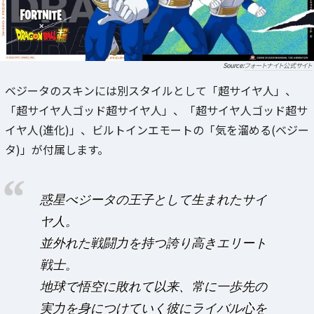
フォートナイト公式サイト
ベジータのスキンには別スタイルとして「超サイヤ人」、
「超サイヤ人ゴッド超サイヤ人」、「超サイヤ人ゴッド超サ
イヤ人(進化)」、ビルトインエモートの「気を溜める(ベジー
タ)」が付属します。
惑星べジータの王子として生まれたサイ
ヤ人。
並外れた戦闘力を持つ誇り高きエリート
戦士。
地球で悟空に敗れて以来、常に一歩先の
実力を身につけていく彼にライバル心を