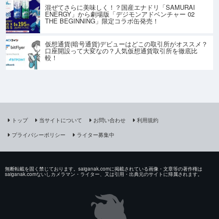
混ぜてさらに美味しく！？国産エナドリ「SAMURAI
ENERGY」から劇場版「デジモンアドベンチャー 02
THE BEGINNING」限定コラボ缶発売！
仮想通貨(暗号通貨)デビューはどこの取引所がオススメ？
口座開設って大変なの？人気仮想通貨取引所を徹底比
較！
トップ
当サイトについて
お問い合わせ
利用規約
プライバシーポリシー
ライター募集中
無断転載を固く禁じております。saiganak.comに掲載されている画像・文章等の著作権は
saiganak.comないしカメラマン・ライター、又は引用・出典元のサイトに帰属されます。