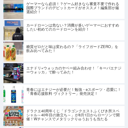
ゲーマーなら必須！？ゲーム好きなら審査不要で作れる
国際ブランドのデビットカードがオススメ！編集部が厳
選紹介！
カードローンは危ない？消費が多いゲーマーにおすすめ
したい初めてのカードローンを紹介！
糖質ゼロだと味は変わるの？「ライフガードZERO」を
飲み比べてみた！
エナドリ×ウォッカのヤベー組み合わせ！「キーバエナジ
ーウォッカ」で酔ってみた！
青春にはエナジーが必要だ！勉強・eスポーツ・恋愛に！
「青春応援飲料 ヴィクトリー」発売決定！
ドラクエ40周年くじ「ドラゴンクエストふくびき所スペ
シャル～40年目の旅立ち～」が8月1日からローソンで開
催！Wチャンスでメタリックりゅうおうも当たる