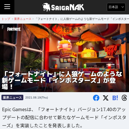
日本語
トップ
業界ニュース
「フォートナイト」に人狼ゲームのような新ゲームモード「インポスタ
>
>
「フォートナイト」に人狼ゲームのような
新ゲームモード「インポスターズ」が登
場！
B!
業界ニュース
2021.08.19(Thu)
Epic Gamesは、「フォートナイト」バージョン17.40のアッ
プデートの配信に合わせて新たなゲームモード「インポスタ
ーズ」を実装したことを発表しました。