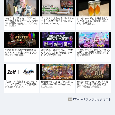
ハイクオリティなコスプレイ
「サブスク見るなら！MSIスマ
ジンジャーで心も身体もピリ
ヤー達が！東京ゲームショウ2
ートモニターコードプレゼン
ッとはじける「RAIZIN GOLD FR
022で見掛けた美人コスプレイ
トキャンペーン」…
EE」を早速飲ん…
ヤー特集！
この冬はダメ着で電気代を節
k4senさん、ボドカさん、空澄
「ニンジャラ」にてシーズン7
約！Bauhutteが最大40%オフの
セナさんによる「俺だけレベ
が間も無く開幕！最新コラボ
WINTER SALE開催！
ルアップな件：AR…
はVOCALOID！
「Zoff」と「崩壊：スターレイ
軍勢カードバトル「魁 三国志
伝説のアクションRPG「月風
ル」コラボアイウェア発売決
大戦 -Battle of Three Kingdoms-」
魔伝」が34年の時を経て復
定！4月下旬より…
が4月30日…
活！「GetsuFumaDen: …
EFlement ファブリックミスト