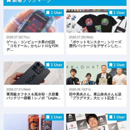
1 User
1 User
2026.07.30(Thu)
2026.07.29(Wed)
ゲーム・コンピュータ界の伝説
「ポケットモンスター」シリーズ
「コモドール」からレトロなY2K
歴代パッケージをデザインした…
デ…
1 User
1 User
2026.07.01(Wed)
2026.06.19(Fri)
軍用級タフネス＆高冷却・大容量
田中美央さん、東山奈央さんも涙
バッテリー搭載！レノボ「Legio…
「プラグマタ」大ヒット記念！…
1 User
1 User