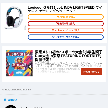
Logicool G G733 LoL K/DA LIGHTSPEED ワイ
ヤレス ゲーミングヘッドセット
Amazonで購入
楽天市場で購入
au PAYマーケットで購入
ヤマダウェブコムで購入
東京メトロ初のeスポーツ大会「小学生親子
Duo大会in東京 FEATURING FORTNITE」
開催決定！
東京地下鉄株式会社(以下 東京メトロ)は、人気ゲーム「フォー
トナイト」を用いた東京メトロ初の開催となるeスポーツ大会
「小学生親子Duo大会in東京 FEATURING FORTNITE」をオン
ライン開催することを発表した。
Read more
© 2020, Epic Games, Inc. Epic
Fortnite