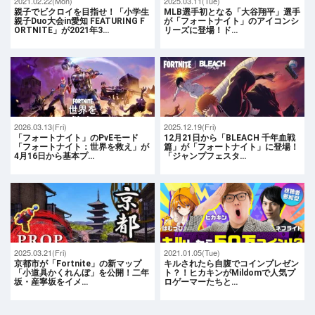
2021.02.22(Mon)
2025.03.11(Tue)
親子でビクロイを目指せ！「小学生
MLB選手初となる「大谷翔平」選手
親子Duo大会in愛知 FEATURING F
が「フォートナイト」のアイコンシ
ORTNITE」が2021年3…
リーズに登場！ド…
2026.03.13(Fri)
2025.12.19(Fri)
「フォートナイト」のPvEモード
12月21日から「BLEACH 千年血戦
「フォートナイト：世界を救え」が
篇」が「フォートナイト」に登場！
4月16日から基本プ…
「ジャンプフェスタ…
2025.03.21(Fri)
2021.01.05(Tue)
京都市が「Fortnite」の新マップ
キルされたら自腹でコインプレゼン
「小道具かくれんぼ」を公開！二年
ト？！ヒカキンがMildomで人気プ
坂・産寧坂をイメ…
ロゲーマーたちと…