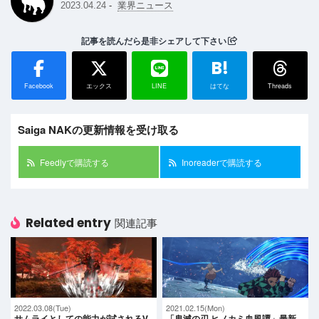
-
2023.04.24
業界ニュース
記事を読んだら是非シェアして下さい
B!
Facebook
エックス
LINE
はてな
Threads
Saiga NAKの更新情報を受け取る
Feedlyで購読する
Inoreaderで購読する
Related entry
関連記事
2022.03.08(Tue)
2021.02.15(Mon)
サムライとしての能力が試されるV
「鬼滅の刃 ヒノカミ血風譚」最新