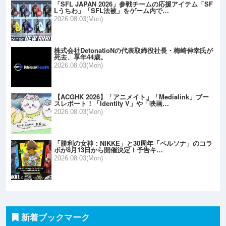
「SFL JAPAN 2026」参戦チームの応援アイテム「SF
Lうちわ」「SFL法被」をゲーム内で…
2026.08.03(Mon)
株式会社DetonatioNの代表取締役社長・梅崎伸幸氏が
死去、享年44歳。
2026.08.03(Mon)
【ACGHK 2026】「アニメイト」「Medialink」ブー
スレポート！「Identity V」や「映画…
2026.08.03(Mon)
「勝利の女神：NIKKE」と30周年「ペルソナ」のコラ
ボが8月13日から開催決定！予告キ…
2026.08.03(Mon)
新着ブックマーク