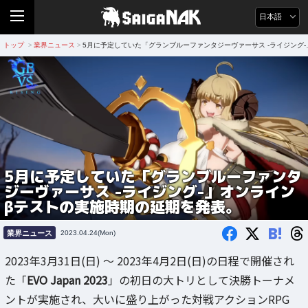
日本語
トップ
業界ニュース
5月に予定していた「グランブルーファンタジーヴァーサス -ライジング
>
>
5月に予定していた「グランブルーファンタ
ジーヴァーサス -ライジング-」オンライン
βテストの実施時期の延期を発表。
B!
業界ニュース
2023.04.24(Mon)
2023年3月31日(日) ～ 2023年4月2日(日)の日程で開催され
た「
EVO Japan 2023
」の初日の大トリとして決勝トーナメ
ントが実施され、大いに盛り上がった対戦アクションRPG