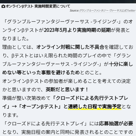
オンラインβテスト 実施時間変更について
グランブルーファンタジー ヴァーサス公式Twitter
「グランブルーファンタジーヴァーサス -ライジング-」のオ
ンラインβテストが
2023年5月より実施時期の延期
が発表と
なりました。
理由としては、
オンライン対戦に関した不具合
を確認してお
り、βテストとはいえ限られた時間のプレイの中で「グラン
ブルーファンタジーヴァーサス -ライジング-」が
十分に楽し
めない等といった事態を避けるため
とのこと。
オンラインβテストの参加者が楽しめることを考えての決定
かと思いますので、
英断だと思います！
準備が整い次第改めて
「クローズドによる先行テストプレ
イ」→「オープンβテスト」と
連続した日程で実施予定
とな
ります。
「クローズドによる先行テストプレイ」には
応募抽選が必要
となり、実施日程の案内と同時に発表されるとのことですの