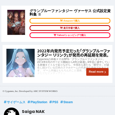
グランブルーファンタジー ヴァーサス 公式設定資
料集 Ⅱ
Amazonで購入
楽天市場で購入
Yahoo!ショッピングで購入
2022年内発売予定だった「グランブルーファ
ンタジー リリンク」が発売の再延期を発表。
Cygamesの本格スマホRPG「グランブルーファンタジー」
2014年3月のサービス開始から8年が経過し9年目に途中してい
る老舗タイトルでありながら、今現在も新たな「騎空士」が誕
生し続けている日本のスマホゲームの代表的な存在でもありま
す。 ゲーム本編はもちろんのこと漫画、アニメ、ゲーム、ラジ
Read more
オなどなどメディアミッ
© Cygames, Inc. Developed by ARC SYSTEM WORKS
サイゲームス
PlayStation
PS5
Steam
Saiga NAK