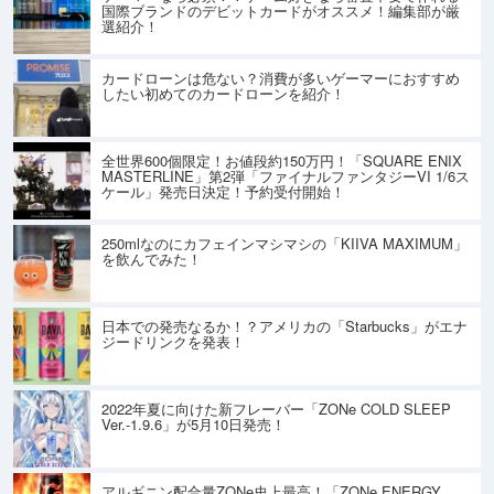
国際ブランドのデビットカードがオススメ！編集部が厳
選紹介！
カードローンは危ない？消費が多いゲーマーにおすすめ
したい初めてのカードローンを紹介！
全世界600個限定！お値段約150万円！「SQUARE ENIX
MASTERLINE」第2弾「ファイナルファンタジーVI 1/6ス
ケール」発売日決定！予約受付開始！
250mlなのにカフェインマシマシの「KIIVA MAXIMUM」
を飲んでみた！
日本での発売なるか！？アメリカの「Starbucks」がエナ
ジードリンクを発表！
2022年夏に向けた新フレーバー「ZONe COLD SLEEP
Ver.-1.9.6」が5月10日発売！
アルギニン配合量ZONe史上最高！「ZONe ENERGY