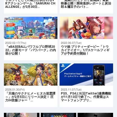
Rアクションゲーム「SAMURAI CH
映像公開！開発進捗レポートと炭治
ALLENGE」が3月30日…
郎＆禰豆子のバト…
2022.02.17(Thu)
2022.06.07(Tue)
「eBASEBALLパワフルプロ野球20
ウマ娘 プリティーダービー「トウ
22」の新モード「パワパーク」の内
カイテイオー」1/7スケールフィギ
容が公開！
アが予約受付開始！
2026.01.30(Fri)
2023.11.07(Tue)
「天穂のサクナヒメ～ヒヌカ巡霊譚
PS5、PS4とX(旧Twitter)連携機能
～」が2月5日にリリース決定！ 圧
が11月13日で終了へ、代替策はス
力IH炊飯ジャー「…
マートフォンアプリ…