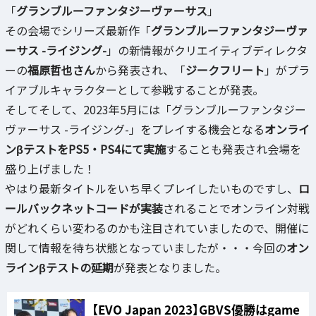
「
グランブルーファンタジーヴァーサス
」
その会場でシリーズ最新作「
グランブルーファンタジーヴァ
ーサス -ライジング-
」の新情報がクリエイティブディレクタ
ーの
福原哲也さん
から発表され、「
ジークフリート
」がプラ
イアブルキャラクターとして参戦することが発表。
そしてそして、2023年5月には「グランブルーファンタジー
ヴァーサス -ライジング-」をプレイする機会となる
オンライ
ンβテストをPS5・PS4にて実施
することも発表され会場を
盛り上げました！
やはり最新タイトルをいち早くプレイしたいものですし、
ロ
ールバックネットコードが実装
されることでオンライン対戦
がどれくらい変わるのかも注目されていましたので、開催に
関して情報を待ち状態となっていましたが・・・今回の
オン
ラインβテストの延期
が発表となりました。