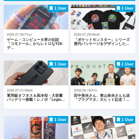
1 User
1 User
2026.07.30(Thu)
2026.07.29(Wed)
ゲーム・コンピュータ界の伝説
「ポケットモンスター」シリーズ
「コモドール」からレトロなY2K
歴代パッケージをデザインした…
デ…
1 User
1 User
2026.07.01(Wed)
2026.06.19(Fri)
軍用級タフネス＆高冷却・大容量
田中美央さん、東山奈央さんも涙
バッテリー搭載！レノボ「Legio…
「プラグマタ」大ヒット記念！…
1 User
1 User