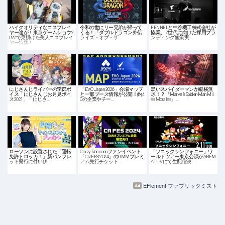
ハイクオリティなコスプレイ
令和の世にリー兄弟が帰って
FENNELと中谷機工株式会社が
ヤー達が！東京ゲームショウ2
くる！「ダブルドラゴン外伝
協業、Z世代に向けた採用ブラ
022で見掛けた美人コスプレイ
ライズ・オブ・ザ…
ンディング施策実…
ヤー特集！
にじさんじライバーの季節ボ
「EVO Japan 2026」会場マップ
黒いスパイダーマンが縦横無
イス「にじさんじお月見ボイ
と一部ブース情報が公開！約4
尽！？「Marvel’s Spider-Man Mil
ス2021」「にじさ…
0の企業やチー…
es Morales」…
ローソンに設置された「運転
Crazy Raccoonファンイベント
「ソニックシンフォニー」ワ
免許トロッカ！」新パンフレ
「CR FES 2024」のDMMプレミ
ールドツアー東京公演がABEM
ット発行に伴い伊…
アム先行チケット…
A PPVにて生配信決…
EFlement ファブリックミスト