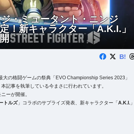
イジ・ミュータント・ニンジ
！新キャラクター「A.K.I.」
開
B!
闘ゲームの祭典「EVO Championship Series 2023」
、本記事を執筆している今まさに行われています。
モニーが開催。
ートルズ
」コラボのサプライズ発表、新キャラクター「
A.K.I.