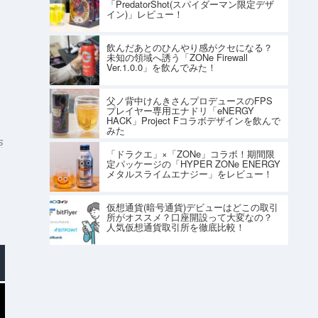
「PredatorShot(スパイダーマン限定デザ
イン)」レビュー！
飲んだあとのひんやり感がクセになる？
未知の領域へ誘う「ZONe Firewall
Ver.1.0.0」を飲んでみた！
父ノ背中けんきさんプロデュースのFPS
プレイヤー専用エナドリ「eNERGY
HACK」Project Fコラボデザインを飲んで
みた
S
「ドラクエ」×「ZONe」コラボ！期間限
定パッケージの「HYPER ZONe ENERGY
メタルスライムエナジー」をレビュー！
仮想通貨(暗号通貨)デビューはどこの取引
所がオススメ？口座開設って大変なの？
人気仮想通貨取引所を徹底比較！