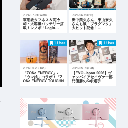
2026.07.01(Wed)
2026.06.19(Fri)
軍用級タフネス＆高冷
田中美央さん、東山奈央
却・大容量バッテリー搭
さんも涙「プラグマタ」
載！レノボ「Legio…
大ヒット記念！…
1 User
1 User
2026.05.26(Tue)
2026.05.09(Sat)
「ZONe ENERGY」×
【EVO Japan 2026】ヴ
「ウマ娘」コラボ！「Z
ァンパイアセイヴァー部
ONe ENERGY TOUGHN
門優勝のKaji選手 …
ESS G…
イ
！