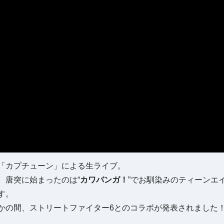
「カプチューン」による生ライブ。
、唐突に始まったのは“
カワバンガ！
”でお馴染みのティーンエ
す。
かの間、ストリートファイター6とのコラボが発表されました