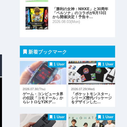
「勝利の女神：NIKKE」と30周年
「ペルソナ」のコラボが8月13日
から開催決定！予告キ…
2026.08.03(Mon)
新着ブックマーク
1 User
1 User
2026.07.30(Thu)
2026.07.29(Wed)
ゲーム・コンピュータ界
「ポケットモンスター」
の伝説「コモドール」か
シリーズ歴代パッケージ
らレトロなY2Kデ…
をデザインした…
1 User
1 User