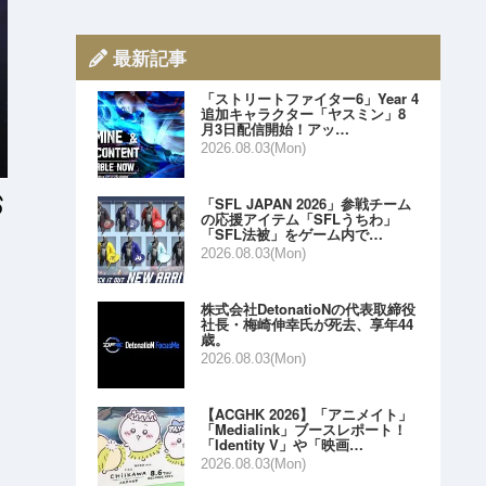
最新記事
「ストリートファイター6」Year 4
追加キャラクター「ヤスミン」8
月3日配信開始！アッ…
2026.08.03(Mon)
「SFL JAPAN 2026」参戦チーム
の応援アイテム「SFLうちわ」
「SFL法被」をゲーム内で…
2026.08.03(Mon)
株式会社DetonatioNの代表取締役
社長・梅崎伸幸氏が死去、享年44
歳。
2026.08.03(Mon)
」
【ACGHK 2026】「アニメイト」
「Medialink」ブースレポート！
「Identity V」や「映画…
2026.08.03(Mon)