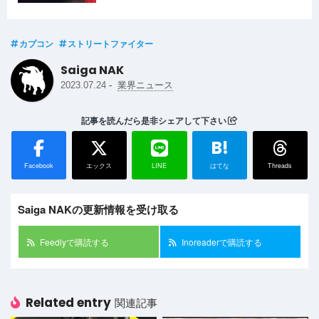
トファイター6」 自分だけの強さを追求する「WORLD
TOUR」に加えて、従来の操作のクラシックタイプに加えて簡
単操作で楽しめるモダンタイプ、ダイナミックタイプの搭載に
よって、これまで格闘ゲームをプレイし
カプコン
ストリートファイター
Saiga NAK
-
2023.07.24
業界ニュース
記事を読んだら是非シェアして下さい
B!
Facebook
エックス
LINE
はてな
Threads
Saiga NAKの更新情報を受け取る
Feedlyで購読する
Inoreaderで購読する
Related entry
関連記事