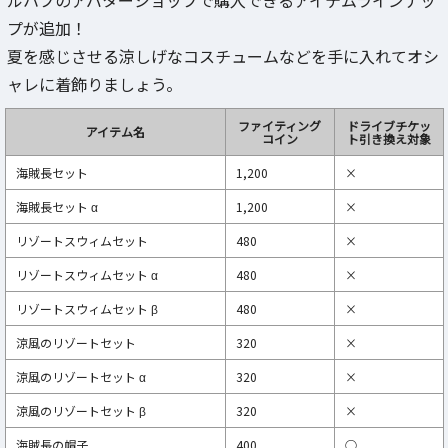
ルハブのアバターショップで購入できるアイテムラインナッ
プが追加！
夏を感じさせる涼しげなコスチュームなどを手に入れてオシ
ャレに着飾りましょう。
ファイティング
ドライブチケッ
アイテム名
コイン
ト引き換え対象
海賊長セット
1,200
×
海賊長セット α
1,200
×
リゾートスウィムセット
480
×
リゾートスウィムセット α
480
×
リゾートスウィムセット β
480
×
涼風のリゾートセット
320
×
涼風のリゾートセット α
320
×
涼風のリゾートセット β
320
×
海賊長の帽子
400
○