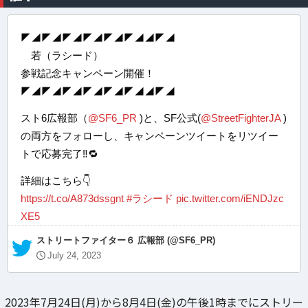
◤◢◤◢◤◢◤◢◤◢◤◢◢◤◢
若（ラシード）
参戦記念キャンペーン開催！
◤◢◤◢◤◢◤◢◤◢◤◢◢◤◢
スト6広報部（
@SF6_PR
)と、SF公式(
@StreetFighterJA
)
の両方をフォローし、キャンペーンツイートをリツイー
トで応募完了‼🔁
詳細はこちら👇
https://t.co/A873dssgnt
#ラシード
pic.twitter.com/iENDJzc
XE5
— ストリートファイター６ 広報部 (@SF6_PR)
July 24, 2023
2023年7月24日(月)から8月4日(金)の午後1時までにストリー