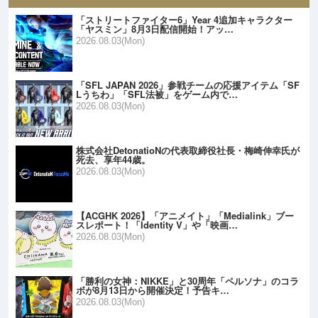
「ストリートファイター6」Year 4追加キャラクター
「ヤスミン」8月3日配信開始！アッ…
2026.08.03(Mon)
「SFL JAPAN 2026」参戦チームの応援アイテム「SF
Lうちわ」「SFL法被」をゲーム内で…
2026.08.03(Mon)
株式会社DetonatioNの代表取締役社長・梅崎伸幸氏が
死去、享年44歳。
2026.08.03(Mon)
【ACGHK 2026】「アニメイト」「Medialink」ブー
スレポート！「Identity V」や「映画…
2026.08.03(Mon)
「勝利の女神：NIKKE」と30周年「ペルソナ」のコラ
ボが8月13日から開催決定！予告キ…
2026.08.03(Mon)