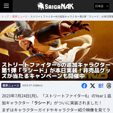
日本語
トップ
業界ニュース
ストリートファイター6の追加キャラクター第1弾「ラシード」が本日実
>
>
ストリートファイター6の追加キャラクター
第1弾「ラシード」が本日実装！非売品グッ
ズが当たるキャンペーンも開催中
B!
業界ニュース
2023.07.24(Mon)
2023年7月24日(月)、「ストリートファイター6」のYear１追
加キャラクター「
ラシード
」がついに実装されました！
まずはキャラクターガイドやキャラクター紹介映像を見てラ