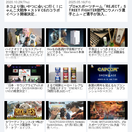
2020.10.29(Thu)
2025.05.16(Fri)
ネコより強いやつに会いに行く！に
プロeスポーツチーム「REJECT」S
ゃんこ大戦争 × ストV CEのコラボ
TREET FIGHTER部門にウメハラ選
イベント開催決定…
手とふ～ど選手が加入…
ハイクオリティなコスプレイ
Xboxを白基調の宇宙船デザイ
手首はくっつきません！バイ
ヤー達が！東京ゲームショウ2
ンにできる「Xbox Series X 本体
オの救急スプレーと回復薬を
022で見掛けた美人コスプレイ
用スキン – St…
モチーフにしたグ…
ヤー特集！
「日本・サウジアラビアeスポ
まるで戦隊ヒーロー！レアな
創業40周年を迎えるカプコン
ーツマッチ」SAUDI ARABIA RO
ご当地エナドリ「ENERGY Z」
のデジタルイベント「カプコ
UNDの概要決定！…
3種類を飲み比べて…
ンショーケース 20…
タワーディフェンス×タマ転が
「GUILTY GEAR -STRIVE- Nintendo
「PUBG: BATTLEGROUNDS」のe
し！シリーズ最新作「ロッ
Switch Edition」が1月23日に発
スポーツグローバル大会「PU
ク・オブ・エイジス…
売！パッ…
BG GLOBAL SERIES …