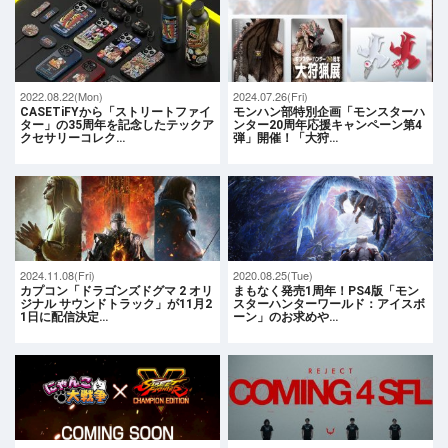
2022.08.22(Mon)
2024.07.26(Fri)
CASETiFYから「ストリートファイ
モンハン部特別企画「モンスターハ
ター」の35周年を記念したテックア
ンター20周年応援キャンペーン第4
クセサリーコレク…
弾」開催！「大狩…
2024.11.08(Fri)
2020.08.25(Tue)
カプコン「ドラゴンズドグマ 2 オリ
まもなく発売1周年！PS4版「モン
ジナル サウンドトラック」が11月2
スターハンターワールド：アイスボ
1日に配信決定…
ーン」のお求めや…