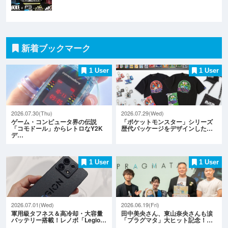
新着ブックマーク
1 User
1 User
2026.07.30(Thu)
2026.07.29(Wed)
ゲーム・コンピュータ界の伝説
「ポケットモンスター」シリーズ
「コモドール」からレトロなY2K
歴代パッケージをデザインした…
デ…
1 User
1 User
2026.07.01(Wed)
2026.06.19(Fri)
軍用級タフネス＆高冷却・大容量
田中美央さん、東山奈央さんも涙
バッテリー搭載！レノボ「Legio…
「プラグマタ」大ヒット記念！…