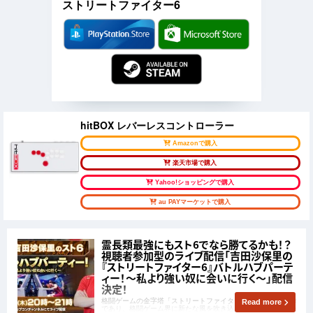
ストリートファイター6
hitBOX レバーレスコントローラー
Amazonで購入
楽天市場で購入
Yahoo!ショッピングで購入
au PAYマーケットで購入
霊長類最強にもスト6でなら勝てるかも！？
視聴者参加型のライブ配信「吉田沙保里の
『ストリートファイター6』バトルハブパーテ
ィー！～私より強い奴に会いに行く～」配信
決定！
格闘ゲームの金字塔「ストリートファイター」シリーズ最新作
Read more
であり、格闘ゲーム界に新たな風を吹き込んでいる「ストリー