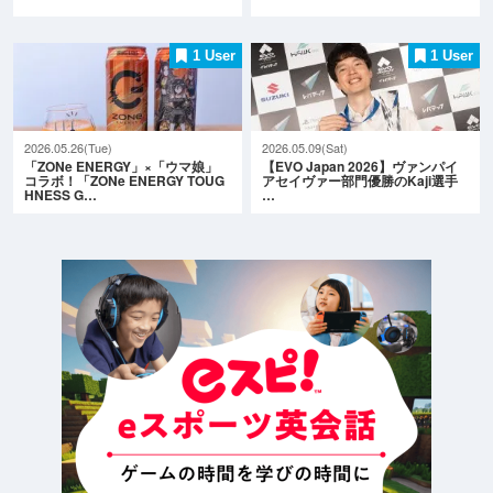
1 User
1 User
2026.05.26(Tue)
2026.05.09(Sat)
「ZONe ENERGY」×「ウマ娘」
【EVO Japan 2026】ヴァンパイ
コラボ！「ZONe ENERGY TOUG
アセイヴァー部門優勝のKaji選手
HNESS G…
…