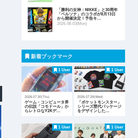
「勝利の女神：NIKKE」と30周年
「ペルソナ」のコラボが8月13日
から開催決定！予告キ…
2026.08.03(Mon)
新着ブックマーク
1 User
1 User
2026.07.30(Thu)
2026.07.29(Wed)
ゲーム・コンピュータ界
「ポケットモンスター」
の伝説「コモドール」か
シリーズ歴代パッケージ
らレトロなY2Kデ…
をデザインした…
1 User
1 User