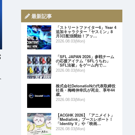
最新記事
「ストリートファイター6」Year 4
追加キャラクター「ヤスミン」8
月3日配信開始！アッ…
2026.08.03(Mon)
「SFL JAPAN 2026」参戦チーム
の応援アイテム「SFLうちわ」
「SFL法被」をゲーム内で…
2026.08.03(Mon)
ト
株式会社DetonatioNの代表取締役
社長・梅崎伸幸氏が死去、享年44
歳。
2026.08.03(Mon)
【ACGHK 2026】「アニメイト」
「Medialink」ブースレポート！
「Identity V」や「映画…
2026.08.03(Mon)