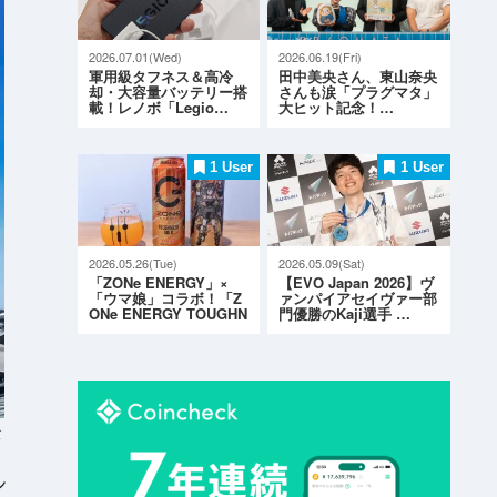
2026.07.01(Wed)
2026.06.19(Fri)
軍用級タフネス＆高冷
田中美央さん、東山奈央
却・大容量バッテリー搭
さんも涙「プラグマタ」
載！レノボ「Legio…
大ヒット記念！…
1 User
1 User
2026.05.26(Tue)
2026.05.09(Sat)
「ZONe ENERGY」×
【EVO Japan 2026】ヴ
「ウマ娘」コラボ！「Z
ァンパイアセイヴァー部
ONe ENERGY TOUGHN
門優勝のKaji選手 …
ESS G…
ト
ン