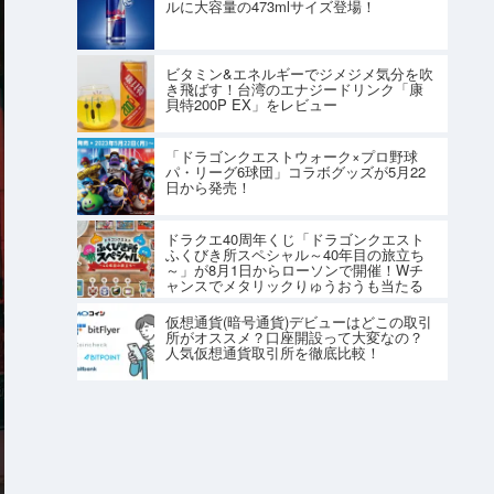
ルに大容量の473mlサイズ登場！
ビタミン&エネルギーでジメジメ気分を吹
き飛ばす！台湾のエナジードリンク「康
貝特200P EX」をレビュー
「ドラゴンクエストウォーク×プロ野球
パ・リーグ6球団」コラボグッズが5月22
日から発売！
ドラクエ40周年くじ「ドラゴンクエスト
ふくびき所スペシャル～40年目の旅立ち
～」が8月1日からローソンで開催！Wチ
ャンスでメタリックりゅうおうも当たる
仮想通貨(暗号通貨)デビューはどこの取引
所がオススメ？口座開設って大変なの？
人気仮想通貨取引所を徹底比較！