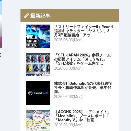
最新記事
「ストリートファイター6」Year 4
追加キャラクター「ヤスミン」8
月3日配信開始！アッ…
2026.08.03(Mon)
「SFL JAPAN 2026」参戦チーム
の応援アイテム「SFLうちわ」
「SFL法被」をゲーム内で…
2026.08.03(Mon)
株式会社DetonatioNの代表取締役
社長・梅崎伸幸氏が死去、享年44
歳。
2026.08.03(Mon)
【ACGHK 2026】「アニメイト」
「Medialink」ブースレポート！
「Identity V」や「映画…
2026.08.03(Mon)