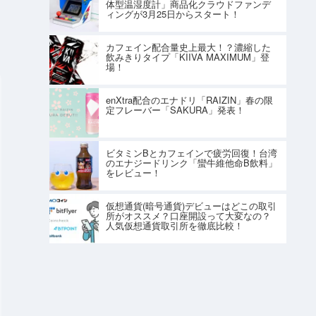
体型温湿度計」商品化クラウドファンデ
ィングが3月25日からスタート！
カフェイン配合量史上最大！？濃縮した
飲みきりタイプ「KIIVA MAXIMUM」登
場！
enXtra配合のエナドリ「RAIZIN」春の限
定フレーバー「SAKURA」発表！
ビタミンBとカフェインで疲労回復！台湾
のエナジードリンク「蠻牛維他命B飲料」
をレビュー！
仮想通貨(暗号通貨)デビューはどこの取引
所がオススメ？口座開設って大変なの？
人気仮想通貨取引所を徹底比較！