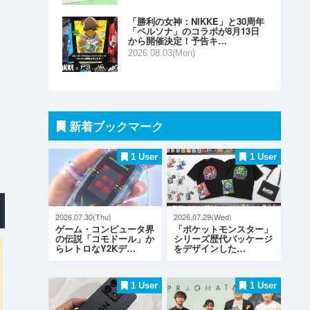
「勝利の女神：NIKKE」と30周年
「ペルソナ」のコラボが8月13日
から開催決定！予告キ…
2026.08.03(Mon)
新着ブックマーク
1 User
1 User
2026.07.30(Thu)
2026.07.29(Wed)
ゲーム・コンピュータ界
「ポケットモンスター」
の伝説「コモドール」か
シリーズ歴代パッケージ
らレトロなY2Kデ…
をデザインした…
1 User
1 User