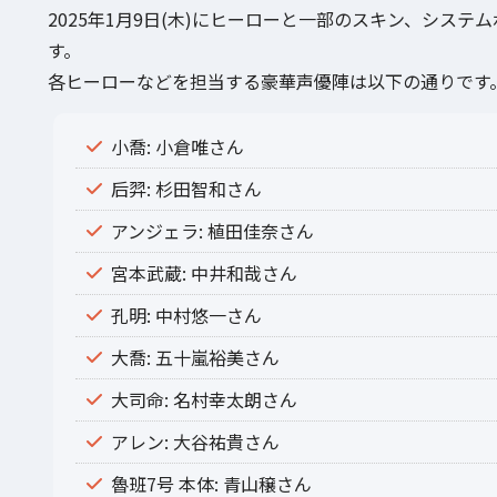
2025年1月9日(木)にヒーローと一部のスキン、シス
す。
各ヒーローなどを担当する豪華声優陣は以下の通りです
小喬: 小倉唯さん
后羿: 杉田智和さん
アンジェラ: 植田佳奈さん
宮本武蔵: 中井和哉さん
孔明: 中村悠一さん
大喬: 五十嵐裕美さん
大司命: 名村幸太朗さん
アレン: 大谷祐貴さん
魯班7号 本体: 青山穣さん