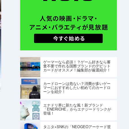
ゲーマーなら必須！？ゲーム好きなら審
査不要で作れる国際ブランドのデビット
カードがオススメ！編集部が厳選紹介！
カードローンは危ない？消費が多いゲー
マーにおすすめしたい初めてのカードロ
S
ーンを紹介！
エナドリ界に新たな風！新ブランド
「ENERICHE」からエナジードリンクが
登場！
タニタ×SNKの「NEOGEOアーケード筐