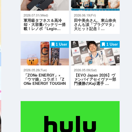
2026.07.01(Wed)
2026.06.19(Fri)
軍用級タフネス＆高冷
田中美央さん、東山奈央
却・大容量バッテリー搭
さんも涙「プラグマタ」
載！レノボ「Legio…
大ヒット記念！…
1 User
1 User
2026.05.26(Tue)
2026.05.09(Sat)
「ZONe ENERGY」×
【EVO Japan 2026】ヴ
「ウマ娘」コラボ！「Z
ァンパイアセイヴァー部
ONe ENERGY TOUGHN
門優勝のKaji選手 …
ESS G…