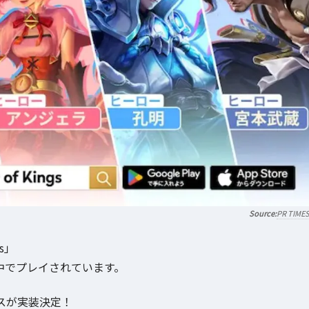
PR TIME
s」
界中でプレイされています。
イスが実装決定！