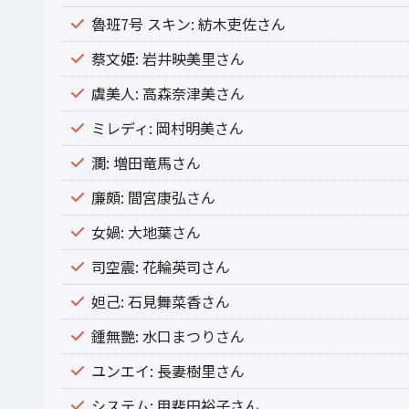
魯班7号 スキン: 紡木吏佐さん
蔡文姫: 岩井映美里さん
虞美人: 高森奈津美さん
ミレディ: 岡村明美さん
瀾: 増田竜馬さん
廉頗: 間宮康弘さん
女媧: 大地葉さん
司空震: 花輪英司さん
妲己: 石見舞菜香さん
鍾無艷: 水口まつりさん
ユンエイ: 長妻樹里さん
システム: 甲斐田裕子さん