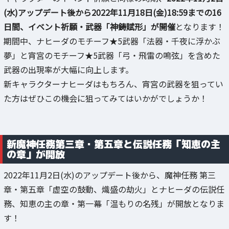
(水)アップデート後から2022年11月18日(金)18:59までの16
日間、イベント祈願・武器「神鋳賦形」が開催
となります！
期間中、ナヒーダのモチーフ★5武器「法器・千夜に浮かぶ
夢」と宵宮のモチーフ★5武器「弓・飛雷の鳴弦」を含めた
武器の出現率が大幅に向上します。
新キャラクターナヒーダはもちろん、宵宮の武器を狙ってい
た方はぜひこの機会に狙ってみてはいかがでしょうか！
新魔神任務第三章・第五章と伝説任務「知恵の主
の章」が開放
2022年11月2日(水)のアップデート後から、魔神任務 第三
章・第五章「虚空の鼓動、熾盛の劫火」とナヒーダの伝説任
務、知恵の主の章・第一幕「温もりの名残」が開放となりま
す！