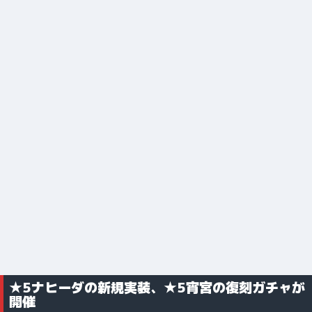
★5ナヒーダの新規実装、★5宵宮の復刻ガチャが
開催