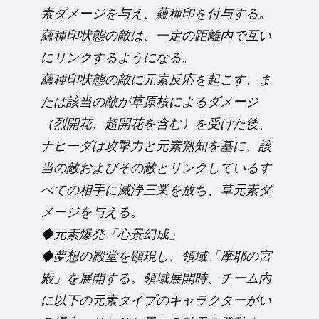
素ダメージを与え、蘊種印を付与する。
蘊種印状態の敵は、一定の距離内で互い
にリンクするようになる。
蘊種印状態の敵に元素反応を起こす、ま
たは該当の敵が草原核によるダメージ
（烈開花、超開花を含む）を受けた後、
ナヒーダは攻撃力と元素熟知を基に、該
当の敵およびその敵とリンクしているす
べての相手に滅浄三業を放ち、草元素ダ
メージを与える。
◆元素爆発「心景幻成」
◆夢想の殿堂を顕現し、領域「摩耶の宮
殿」を展開する。領域展開時、チーム内
に以下の元素タイプのキャラクターがい