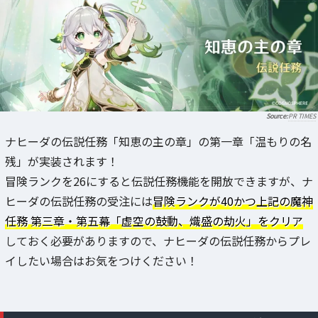
PR TIMES
ナヒーダの伝説任務「知恵の主の章」の第一章「温もりの名
残」が実装されます！
冒険ランクを26にすると伝説任務機能を開放できますが、ナ
ヒーダの伝説任務の受注には
冒険ランクが40かつ上記の魔神
任務 第三章・第五幕「虚空の鼓動、熾盛の劫火」をクリア
しておく必要がありますので、ナヒーダの伝説任務からプレ
イしたい場合はお気をつけください！