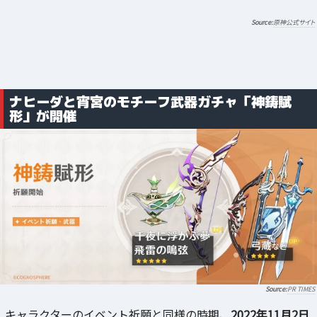
原神公式サイト
ナヒーダと宵宮のモチーフ武器ガチャ「神鋳賦
形」が開催
PR TIMES
キャラクターのイベント祈願と同様の時期、
2022年11月2日