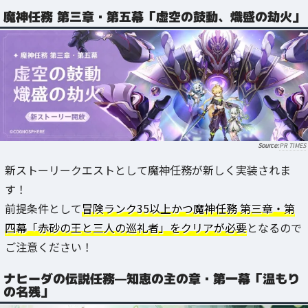
魔神任務 第三章・第五幕「虚空の鼓動、熾盛の劫火」
PR TIMES
新ストーリークエストとして魔神任務が新しく実装されま
す！
前提条件として
冒険ランク35以上かつ魔神任務 第三章・第
四幕「赤砂の王と三人の巡礼者」をクリアが必要
となるので
ご注意ください！
ナヒーダの伝説任務—知恵の主の章・第一幕「温もり
の名残」