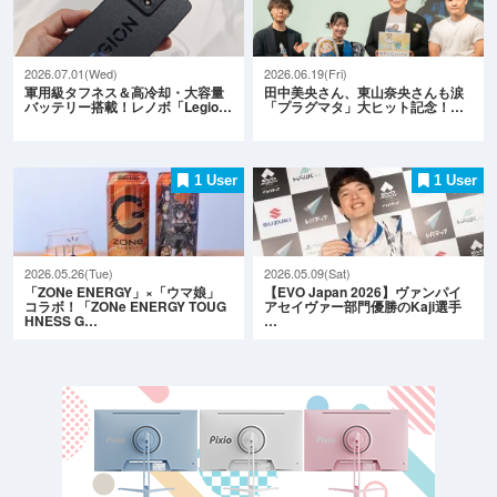
2026.07.01(Wed)
2026.06.19(Fri)
軍用級タフネス＆高冷却・大容量
田中美央さん、東山奈央さんも涙
バッテリー搭載！レノボ「Legio…
「プラグマタ」大ヒット記念！…
1 User
1 User
2026.05.26(Tue)
2026.05.09(Sat)
「ZONe ENERGY」×「ウマ娘」
【EVO Japan 2026】ヴァンパイ
コラボ！「ZONe ENERGY TOUG
アセイヴァー部門優勝のKaji選手
HNESS G…
…