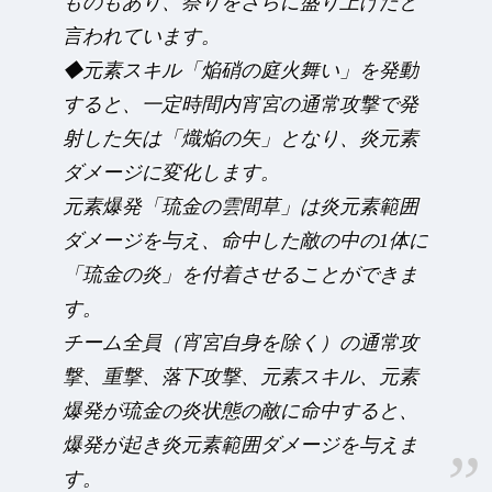
ものもあり、祭りをさらに盛り上げたと
言われています。
◆元素スキル「焔硝の庭火舞い」を発動
すると、一定時間内宵宮の通常攻撃で発
射した矢は「熾焔の矢」となり、炎元素
ダメージに変化します。
元素爆発「琉金の雲間草」は炎元素範囲
ダメージを与え、命中した敵の中の1体に
「琉金の炎」を付着させることができま
す。
チーム全員（宵宮自身を除く）の通常攻
撃、重撃、落下攻撃、元素スキル、元素
爆発が琉金の炎状態の敵に命中すると、
爆発が起き炎元素範囲ダメージを与えま
す。