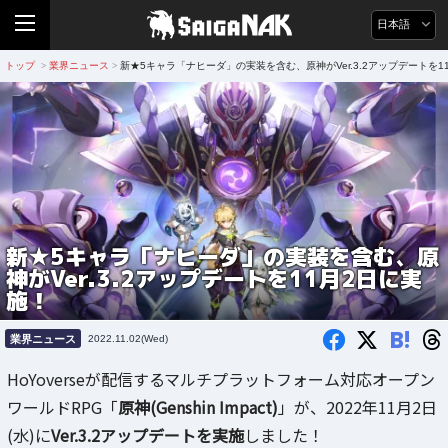
日本語
トップ
業界ニュース
新★5キャラ「ナヒーダ」の実装を含む、原神がVer.3.2アップデートを1
>
>
新★5キャラ「ナヒーダ」の実装を含む、原
神がVer.3.2アップデートを11月2日に実
施！
B!
業界ニュース
2022.11.02(Wed)
HoYoverseが配信するマルチプラットフォーム対応オープン
ワールドRPG「
原神(Genshin Impact)
」が、2022年11月2日
(水)に
Ver.3.2アップデートを実施
しました！