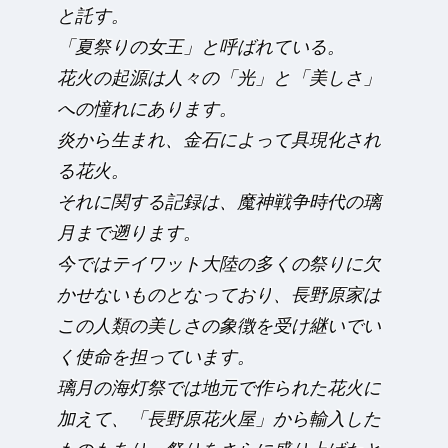
と託す。
「夏祭りの女王」と呼ばれている。
花火の起源は人々の「光」と「美しさ」
への憧れにあります。
炎から生まれ、金石によって具現化され
る花火。
それに関する記録は、魔神戦争時代の璃
月まで遡ります。
今ではテイワット大陸の多くの祭りに欠
かせないものとなっており、長野原家は
この人類の美しさの象徴を受け継いでい
く使命を担っています。
璃月の海灯祭では地元で作られた花火に
加えて、「長野原花火屋」から輸入した