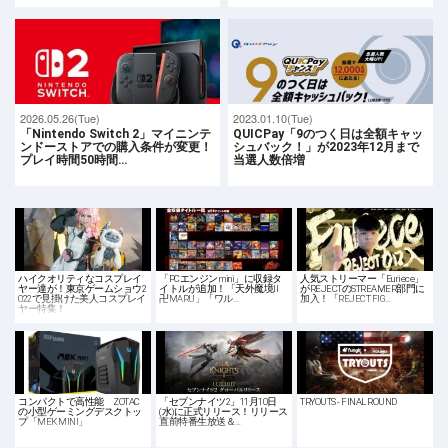
2026.05.26(Tue)
2023.01.10(Tue)
「Nintendo Switch 2」マイニンテ
QUICPay「9のつく日は全額キャッ
ンドーストアでの購入条件が変更！
シュバック！」が2023年12月まで
プレイ時間50時間…
当選人数倍増
ハイクオリティなコスプレイ
「PCエンジン mini」に収録タ
人気ストリーマー「Euriece」
ヤー達が！東京ゲームショウ2
イトルが追加！「天外魔境II
がREJECTのSTREAMER部門に
022で見掛けた美人コスプレイ
卍MARU」「ワル…
加入！「REJECT FIG…
ヤー特集！
コンパクトで高性能 ZOTAC
「セブンナイツ2」11月10日
TRYOUTS - FINAL ROUND
の小型ゲーミングデスクトッ
(水)に正式リリース！リリース
プ「MEK MINI」
直前特番生放送＆…