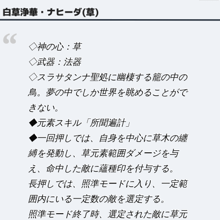
白草浄華・ナヒーダ(草)
◇神の心：草
◇武器：法器
◇スラサタンナ聖処に幽棲する籠の中の
鳥。夢の中でしか世界を眺めることがで
きない。
◆元素スキル「所聞遍計」
◆一回押しでは、自身を中心に草木の纏
縛を発動し、草元素範囲ダメージを与
え、命中した敵に蘊種印を付与する。
長押しでは、照準モードに入り、一定範
囲内にいる一定数の敵を選定する。
照準モード終了時、選定された敵に草元