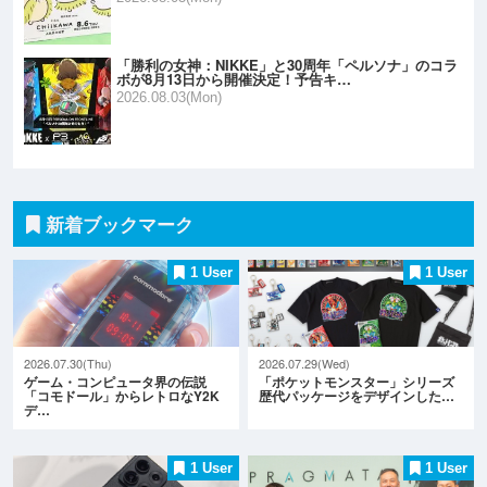
「勝利の女神：NIKKE」と30周年「ペルソナ」のコラ
ボが8月13日から開催決定！予告キ…
2026.08.03(Mon)
新着ブックマーク
1 User
1 User
2026.07.30(Thu)
2026.07.29(Wed)
ゲーム・コンピュータ界の伝説
「ポケットモンスター」シリーズ
「コモドール」からレトロなY2K
歴代パッケージをデザインした…
デ…
1 User
1 User