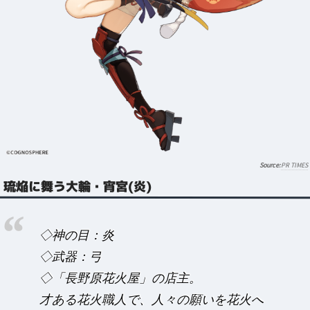
PR TIMES
琉焔に舞う大輪・宵宮(炎)
◇神の目：炎
◇武器：弓
◇「長野原花火屋」の店主。
才ある花火職人で、人々の願いを花火へ