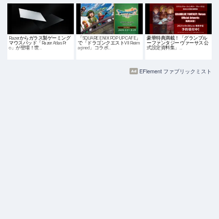
Razerからガラス製ゲーミング
「SQUARE ENIX POP UP CAFE」
豪華特典満載！「グランブル
マウスパッド「Razer Atlas Pr
で「ドラゴンクエストVII Reim
ーファンタジー ヴァーサス 公
o」が登場！世…
agined」コラボ…
式設定資料集」…
EFlement ファブリックミスト