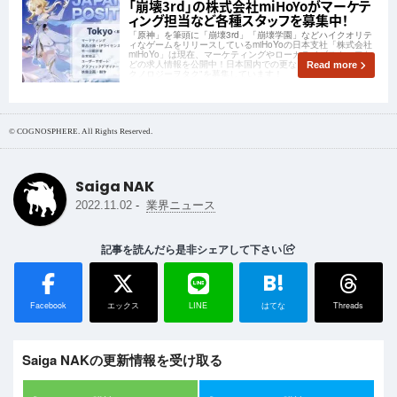
「崩壊3rd」の株式会社miHoYoがマーケテ
ィング担当など各種スタッフを募集中！
「原神」を筆頭に「崩壊3rd」「崩壊学園」などハイクオリテ
ィなゲームをリリースしているmiHoYoの日本支社「株式会社
miHoYo」は現在、マーケティングやローカライズスタッフな
どの求人情報を公開中！日本国内での更なる展開に向けて"テ
Read more
クノロジーヲタク"を募集しています！
© COGNOSPHERE. All Rights Reserved.
Saiga NAK
-
2022.11.02
業界ニュース
記事を読んだら是非シェアして下さい
B!
Facebook
エックス
LINE
はてな
Threads
Saiga NAKの更新情報を受け取る