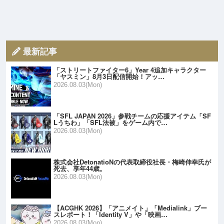
最新記事
「ストリートファイター6」Year 4追加キャラクター
「ヤスミン」8月3日配信開始！アッ…
2026.08.03(Mon)
「SFL JAPAN 2026」参戦チームの応援アイテム「SF
Lうちわ」「SFL法被」をゲーム内で…
2026.08.03(Mon)
株式会社DetonatioNの代表取締役社長・梅崎伸幸氏が
死去、享年44歳。
2026.08.03(Mon)
【ACGHK 2026】「アニメイト」「Medialink」ブー
スレポート！「Identity V」や「映画…
2026.08.03(Mon)