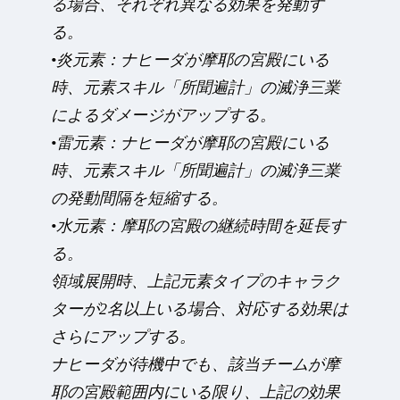
る場合、それぞれ異なる効果を発動す
る。
•炎元素：ナヒーダが摩耶の宮殿にいる
時、元素スキル「所聞遍計」の滅浄三業
によるダメージがアップする。
•雷元素：ナヒーダが摩耶の宮殿にいる
時、元素スキル「所聞遍計」の滅浄三業
の発動間隔を短縮する。
•水元素：摩耶の宮殿の継続時間を延長す
る。
領域展開時、上記元素タイプのキャラク
ターが2名以上いる場合、対応する効果は
さらにアップする。
ナヒーダが待機中でも、該当チームが摩
耶の宮殿範囲内にいる限り、上記の効果