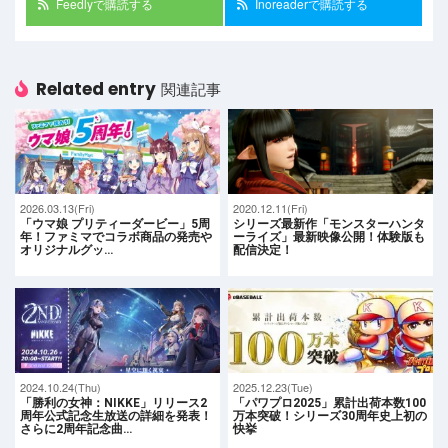
Feedlyで購読する
Inoreaderで購読する
Related entry
関連記事
2026.03.13(Fri)
2020.12.11(Fri)
「ウマ娘 プリティーダービー」5周
シリーズ最新作「モンスターハンタ
年！ファミマでコラボ商品の発売や
ーライズ」最新映像公開！体験版も
オリジナルグッ…
配信決定！
2024.10.24(Thu)
2025.12.23(Tue)
「勝利の女神：NIKKE」リリース2
「パワプロ2025」累計出荷本数100
周年公式記念生放送の詳細を発表！
万本突破！シリーズ30周年史上初の
さらに2周年記念曲…
快挙