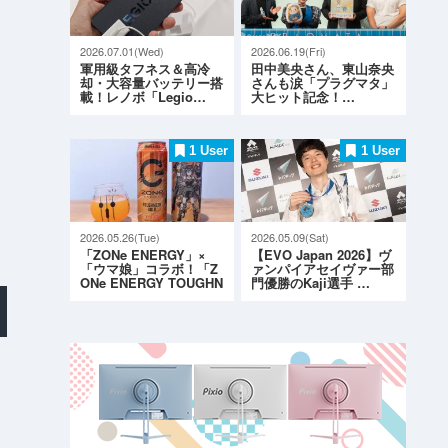
2026.07.01(Wed)
2026.06.19(Fri)
軍用級タフネス＆高冷
田中美央さん、東山奈央
却・大容量バッテリー搭
さんも涙「プラグマタ」
載！レノボ「Legio…
大ヒット記念！…
1 User
1 User
2026.05.26(Tue)
2026.05.09(Sat)
「ZONe ENERGY」×
【EVO Japan 2026】ヴ
「ウマ娘」コラボ！「Z
ァンパイアセイヴァー部
ONe ENERGY TOUGHN
門優勝のKaji選手 …
ESS G…