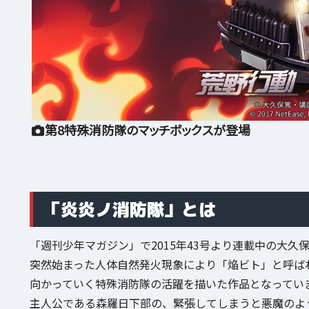
第8特殊消防隊のマッチボックスが登場
「炎炎ノ消防隊」とは
「週刊少年マガジン」で2015年43号より連載中の大久
突然始まった人体自然発火現象により「焔ビト」と呼ば
向かっていく特殊消防隊の活躍を描いた作品となってい
主人公である森羅日下部の、緊張してしまうと悪魔のよ