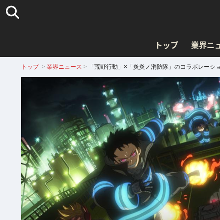
トップ
業界ニ
トップ
>
業界ニュース
>
「荒野行動」×「炎炎ノ消防隊」のコラボレーシ