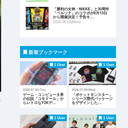
「勝利の女神：NIKKE」と30周年
「ペルソナ」のコラボが8月13日
から開催決定！予告キ…
2026.08.03(Mon)
新着ブックマーク
1 User
1 User
2026.07.30(Thu)
2026.07.29(Wed)
ゲーム・コンピュータ界
「ポケットモンスター」
の伝説「コモドール」か
シリーズ歴代パッケージ
s
らレトロなY2Kデ…
をデザインした…
1 User
1 User