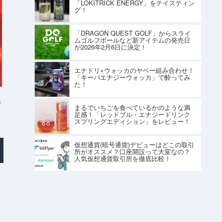
「LOKITRICK ENERGY」をテイスティン
グ！
「DRAGON QUEST GOLF」からスライ
ムゴルフボールなど新アイテムの発売日
が2026年2月6日に決定！
エナドリ×ウォッカのヤベー組み合わせ！
「キーバエナジーウォッカ」で酔ってみ
た！
s
まるでいちごを食べているかのような満
足感！「レッドブル・エナジードリンク
スプリングエディション」をレビュー！
仮想通貨(暗号通貨)デビューはどこの取引
所がオススメ？口座開設って大変なの？
人気仮想通貨取引所を徹底比較！