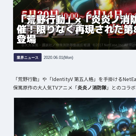
「荒野行動」×「炎炎ノ消
催！限りなく再現された第
登場
業界ニュース
2020.06.01(Mon)
「荒野行動」や「IdentityV 第五人格」を手掛けるNetE
保篤原作の大人気TVアニメ「
炎炎ノ消防隊
」とのコラボ