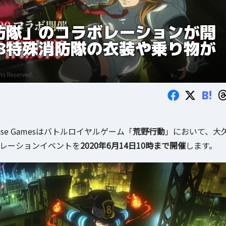
防隊」のコラボレーションが開
8特殊消防隊の衣装や乗り物が
B!
ase Gamesはバトルロイヤルゲーム「
荒野行動
」において、大
レーションイベントを
2020年6月14日10時まで開催
します。