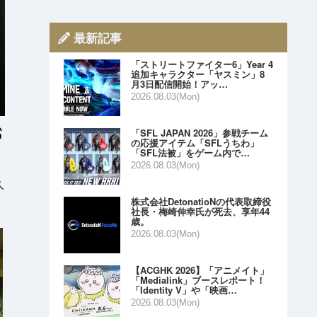
最新記事
「ストリートファイター6」Year 4
追加キャラクター「ヤスミン」8
月3日配信開始！アッ…
2026.08.03(Mon)
「SFL JAPAN 2026」参戦チーム
の応援アイテム「SFLうちわ」
「SFL法被」をゲーム内で…
2026.08.03(Mon)
久
株式会社DetonatioNの代表取締役
社長・梅崎伸幸氏が死去、享年44
歳。
2026.08.03(Mon)
【ACGHK 2026】「アニメイト」
「Medialink」ブースレポート！
「Identity V」や「映画…
2026.08.03(Mon)