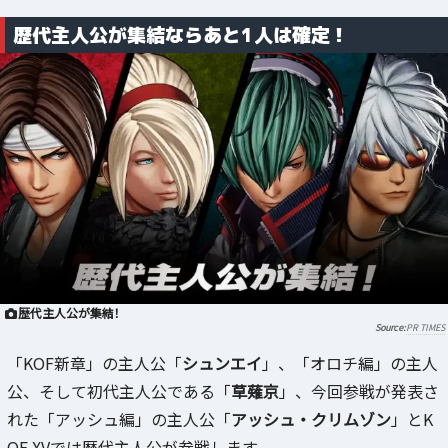
歴代主人公が集結ならあと1人は確定！
歴代主人公が集結！
PR TIMES
「KOF新章」の主人公「
シュンエイ
」、「オロチ編」の主人
公、そして初代主人公である「
草薙京
」、今回参戦が発表さ
れた「アッシュ編」の主人公「
アッシュ・クリムゾン
」とK
OF XVでは歴代主人公が参戦します。