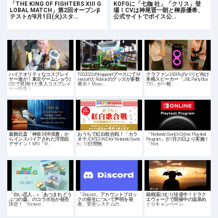
「THE KING OF FIGHTERS XIII G
KOFGに「七枷 社」「クリス」登
LOBAL MATCH」第2回オープンβ
場！CVは神尾晋一朗と榊原優希、
テストが8月1日(火)スタ…
公式サイトでボイス公…
ハイクオリティなコスプレイ
TGS2022のHappinetブースにてM
クラファン2,900%のパリピ向け
ヤー達が！東京ゲームショウ2
inecraftとRobloxのグッズが多数
本格スピーカー「JBL PartyBox
022で見掛けた美人コスプレイ
展示！Minec…
710」が一般…
ヤー特集！
葛飾北斎「神奈川沖浪裏」か
おうちで紅白歌合戦！「カラ
「Nintendo Switch Online: Playtest
らインスパイアされた浮世絵
オケJOYSOUND for Nintendo Switc
Program」が7月29日より実施！
デザイン！MSI「Pr…
h」10日間無…
「Nint…
「白い恋人」×「あつまれ どう
「Discord」アカウントブロッ
箱根湯けむり珍道中！ドラク
ぶつの森」のコラボ缶が発売
クの発生について声明を発
エウォークで開催中の温泉め
決定！「Nintend…
表。安全システムの…
ぐりキャンペーン…