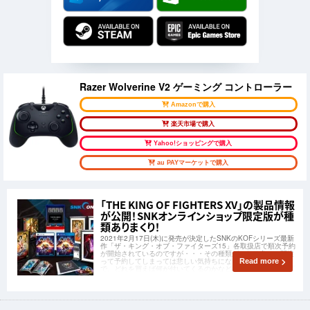
Razer Wolverine V2 ゲーミング コントローラー
Amazonで購入
楽天市場で購入
Yahoo!ショッピングで購入
au PAYマーケットで購入
「THE KING OF FIGHTERS XV」の製品情報
が公開！SNKオンラインショップ限定版が種
類ありまくり！
2021年2月17日(木)に発売が決定したSNKのKOFシリーズ最新
作「ザ・キング・オブ・ファイターズ15」各取扱店で順次予約
が開始されているのですが・・・その種類がかなり多い！間違
って予約してしまっては悲しい気持ちになってしまいますの
Read more
で、どれを買えば何が付いてくるのかなどなど、ラインナップ
をご紹介したいと思います！