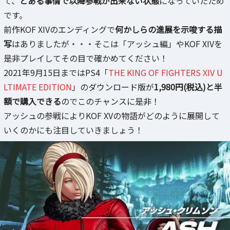
て、
とある事情で以降参戦が出来ない状態
になっていたため
です。
前作KOF XIVのエンディングで
何かしらの進展を示唆する描
写
はありましたが・・・そこは「アッシュ編」やKOF XIVを
是非プレイしてその目で確かめてください！
2021年9月15日まではPS4「
THE KING OF FIGHTERS XIV U
LTIMATE EDITION
」のダウンロード版が
1,980円(税込)と半
額で購入できる
のでこのチャンスに是非！
アッシュの参戦によりKOF XVの物語がどのように展開して
いくのかにも注目していきましょう！