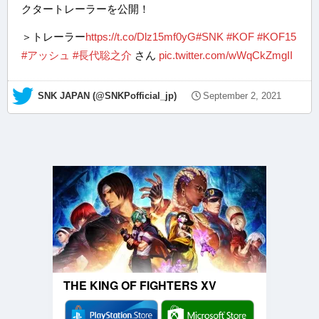
クタートレーラーを公開！
＞トレーラー
https://t.co/Dlz15mf0yG
#SNK
#KOF
#KOF15
#アッシュ
#長代聡之介
さん
pic.twitter.com/wWqCkZmgII
— SNK JAPAN (@SNKPofficial_jp)
September 2, 2021
THE KING OF FIGHTERS XV