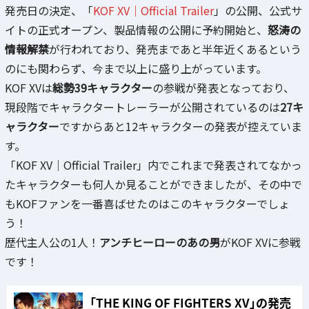
発売日の決定、「
KOF XV｜Official Trailer
」の公開、公式サ
イトの正式オープン、製品情報の公開に予約開始と、
怒涛の
情報解禁
が行われており、発売まであと半年近くあるという
のにも関わらず、今まで以上に盛り上がっています。
KOF XVは
総勢39キャラクター
の参戦が発表となっており、
現段階でキャラクタートレーラーが公開されているのは
27キ
ャラクター
ですからあと12キャラクターの発表が控えていま
す。
「KOF XV｜Official Trailer」内でこれまで発表されてなかっ
たキャラクターも何人か見ることができましたが、その中で
もKOFファンを一番喜ばせたのはこのキャラクターでしょ
う！
歴代主人公の1人！
アンチヒーローのあの男
がKOF XVに参戦
です！