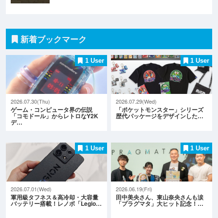
新着ブックマーク
1 User
1 User
2026.07.30(Thu)
2026.07.29(Wed)
ゲーム・コンピュータ界の伝説
「ポケットモンスター」シリーズ
「コモドール」からレトロなY2K
歴代パッケージをデザインした…
デ…
1 User
1 User
2026.07.01(Wed)
2026.06.19(Fri)
軍用級タフネス＆高冷却・大容量
田中美央さん、東山奈央さんも涙
バッテリー搭載！レノボ「Legio…
「プラグマタ」大ヒット記念！…