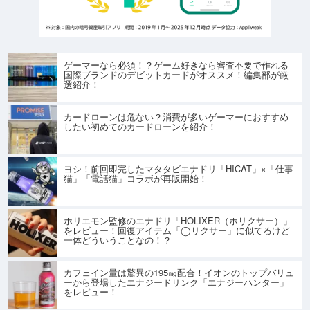
ゲーマーなら必須！？ゲーム好きなら審査不要で作れる
国際ブランドのデビットカードがオススメ！編集部が厳
選紹介！
カードローンは危ない？消費が多いゲーマーにおすすめ
したい初めてのカードローンを紹介！
ヨシ！前回即完したマタタビエナドリ「HICAT」×「仕事
猫」「電話猫」コラボが再販開始！
ホリエモン監修のエナドリ「HOLIXER（ホリクサー）」
をレビュー！回復アイテム「◯リクサー」に似てるけど
一体どういうことなの！？
カフェイン量は驚異の195㎎配合！イオンのトップバリュ
ーから登場したエナジードリンク「エナジーハンター」
をレビュー！