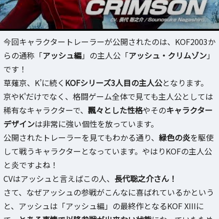
今回キャラクタートレーラーが公開されたのは、KOF2003か
らの通称「
アッシュ編
」の主人公「
アッシュ・クリムゾン
」
です！
草薙京、K’に続く
KOFシリーズ3人目の主人公
となります。
京やK'だけでなく、格闘ゲーム全体で見ても主人公としては
稀有なキャラクターで、
飄々とした性格
やその
キャラクター
デザイン
は非常に強い個性を放っています。
公開されたトレーラーを見てもわかる通り、
緑色の炎
を駆使
して戦うキャラクターとなっています。やはりKOFの主人公
と炎ですよね！
CVはアッシュと言えばこの人、
長代聡之介さん！
さて、なぜアッシュの参戦がこんなに喜ばれているかという
と、アッシュは「アッシュ編」の最終作となるKOF XIIIに