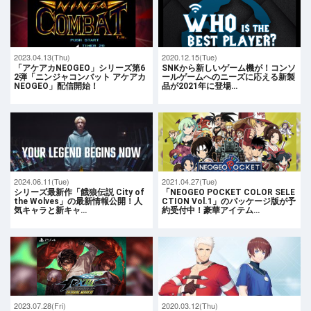
2023.04.13(Thu)
2020.12.15(Tue)
「アケアカNEOGEO」シリーズ第6
SNKから新しいゲーム機が！コンソ
2弾「ニンジャコンバット アケアカ
ールゲームへのニーズに応える新製
NEOGEO」配信開始！
品が2021年に登場…
2024.06.11(Tue)
2021.04.27(Tue)
シリーズ最新作「餓狼伝説 City of
「NEOGEO POCKET COLOR SELE
the Wolves」の最新情報公開！人
CTION Vol.1」のパッケージ版が予
気キャラと新キャ…
約受付中！豪華アイテム…
2023.07.28(Fri)
2020.03.12(Thu)