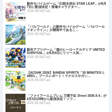
新作モバイルゲーム「幻想水滸伝 STAR LEAP」が8月
7日に配信決定！登場キャラクター…
2026.08.04(Tue)
「パルワールド」の新作モバイルゲーム「パルワール
ドオンライン」が開発中であるこ…
2026.08.04(Tue)
新作アプリゲーム「僕のヒーローアカデミア UNITED
SURVIVAL」が8月6日にリリース決…
2026.08.04(Tue)
【ACGHK 2026】BANDAI SPIRITS「30 MINUTES L
ABEL」ブースレポート！マクロスやガン…
2026.08.04(Tue)
「ファイアーエムブレム 万紫千紅 Direct 2026.8.4」が
8月4日23時から配信決定！ソフ…
2026.08.04(Tue)