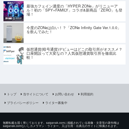
最強カフェイン濃度の「HYPER ZONe」がリニューア
ル！初の「SPY×FAMILY」コラボ&新商品「ZERO」も登
場！
今度のZONeは白い！？「ZONe Infinity Gate Ver.1.0.0」
を飲んでみた！
仮想通貨(暗号通貨)デビューはどこの取引所がオススメ？
口座開設って大変なの？人気仮想通貨取引所を徹底比
較！
トップ
当サイトについて
お問い合わせ
利用規約
プライバシーポリシー
ライター募集中
無断転載を固く禁じております。saiganak.comに掲載されている画像・文章等の著作権は
saiganak.comないしカメラマン・ライター、又は引用・出典元のサイトに帰属されます。