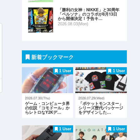
「勝利の女神：NIKKE」と30周年
「ペルソナ」のコラボが8月13日
から開催決定！予告キ…
2026.08.03(Mon)
新着ブックマーク
1 User
1 User
2026.07.30(Thu)
2026.07.29(Wed)
ゲーム・コンピュータ界
「ポケットモンスター」
の伝説「コモドール」か
シリーズ歴代パッケージ
らレトロなY2Kデ…
をデザインした…
1 User
1 User