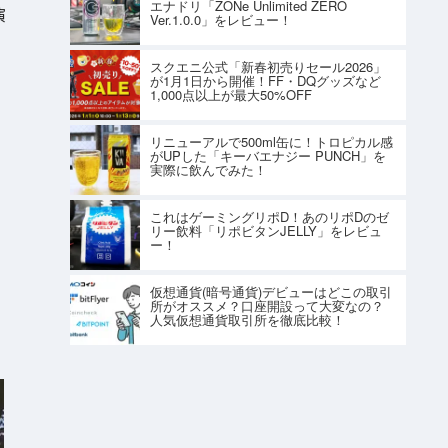
エナドリ「ZONe Unlimited ZERO
演
Ver.1.0.0」をレビュー！
スクエニ公式「新春初売りセール2026」
が1月1日から開催！FF・DQグッズなど
1,000点以上が最大50%OFF
リニューアルで500ml缶に！トロピカル感
がUPした「キーバエナジー PUNCH」を
実際に飲んでみた！
これはゲーミングリポD！あのリポDのゼ
リー飲料「リポビタンJELLY」をレビュ
ー！
仮想通貨(暗号通貨)デビューはどこの取引
所がオススメ？口座開設って大変なの？
人気仮想通貨取引所を徹底比較！