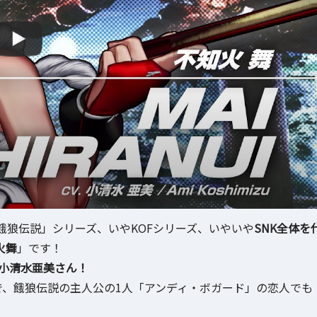
狼伝説」シリーズ、いやKOFシリーズ、いやいや
SNK全体を
火舞
」です！
小清水亜美さん！
で、餓狼伝説の主人公の1人「アンディ・ボガード」の恋人でも