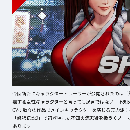
今回新たにキャラクタートレーラーが公開されたのは「餓
表する女性キャラクター
と言っても過言ではない「
不知
CVは数々の作品でメインキャラクターを演じる実力派！
「餓狼伝説2」で初登場した
不知火流忍術を扱うくノ一
あります。