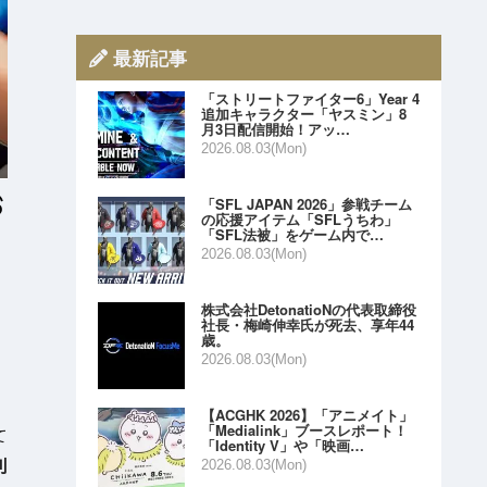
最新記事
「ストリートファイター6」Year 4
追加キャラクター「ヤスミン」8
月3日配信開始！アッ…
2026.08.03(Mon)
「SFL JAPAN 2026」参戦チーム
の応援アイテム「SFLうちわ」
「SFL法被」をゲーム内で…
2026.08.03(Mon)
株式会社DetonatioNの代表取締役
社長・梅崎伸幸氏が死去、享年44
歳。
2026.08.03(Mon)
【ACGHK 2026】「アニメイト」
「Medialink」ブースレポート！
て
「Identity V」や「映画…
利
2026.08.03(Mon)