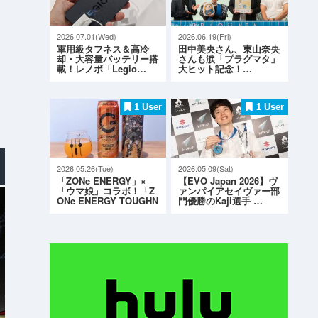
2026.07.01(Wed)
2026.06.19(Fri)
軍用級タフネス＆高冷
田中美央さん、東山奈央
却・大容量バッテリー搭
さんも涙「プラグマタ」
載！レノボ「Legio…
大ヒット記念！…
1 User
1 User
2026.05.26(Tue)
2026.05.09(Sat)
「ZONe ENERGY」×
【EVO Japan 2026】ヴ
「ウマ娘」コラボ！「Z
ァンパイアセイヴァー部
ONe ENERGY TOUGHN
門優勝のKaji選手 …
ESS G…