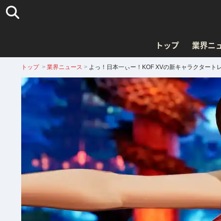
トップ
業界ニ
トップ
>
業界ニュース
>
よっ！日本一ぃー！KOF XVの新キャラクター