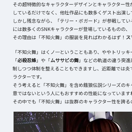
その超特徴的なキャラクターデザインとキャラクター性
しているだけでなく、他社作品にも数多くゲスト出演し
しかし残念ながら、「テリー・ボガード」が参戦しているNint
には数多くのSNKキャラクターが登場しているものの
その理由は「不知火舞」の服装を見ればわかるはず！
ス
「不知火舞」はくノ一ということもあり、ややトリッキ
「
必殺忍蜂
」や「
ムササビの舞
」などの軌道の違う突進
制しつつ体制を整えることもできますし、近距離では炎
ラクターです。
そう考えると「不知火舞」を含め餓狼伝説シリーズのキ
意ではないという人にもおすすめの性能になっています
その中でも「不知火舞」は抜群のキャラクター性を誇る