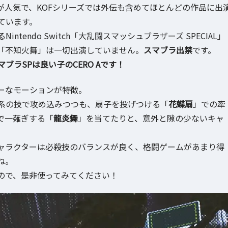
が人気で、KOFシリーズでは外伝も含めてほとんどの作品に出
ています。
endo Switch「大乱闘スマッシュブラザーズ SPECIAL」
、「不知火舞」は一切出演していません。
スマブラ出禁
です。
マブラSPは良い子のCERO Aです！
ーなモーションが特徴。
系の技で攻め込みつつも、扇子を投げつける「
花蝶扇
」での牽
で一薙ぎする「
龍炎舞
」を当てたりと、意外と隙の少ないキャ
ャラクターは必殺技のバランスが良く、格闘ゲームがあまり得
ね。
ので、是非使ってみてください！