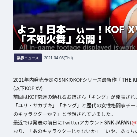
よっ！日本一ぃー！KOF 
「不知火舞」公開！
業界ニュース
2021.04.08(Thu)
2021年内発売予定のSNKのKOFシリーズ最新作「
THE K
(以下KOF XV)
前回はKOF常連の頼れるお姉さん「キング」が発表され、
「ユリ・サカザキ」「キング」と歴代の女性格闘家チー
のキャラクターか？」と予想されていました。
最近では発表の前日にTwitterアカウント
SNK JAPAN
(
@S
おり、「あのキャラクターじゃないか」「いや、あっち