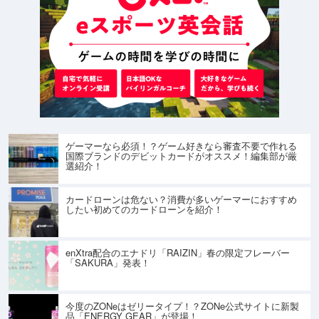
ゲーマーなら必須！？ゲーム好きなら審査不要で作れる
国際ブランドのデビットカードがオススメ！編集部が厳
選紹介！
カードローンは危ない？消費が多いゲーマーにおすすめ
したい初めてのカードローンを紹介！
enXtra配合のエナドリ「RAIZIN」春の限定フレーバー
「SAKURA」発表！
今度のZONeはゼリータイプ！？ZONe公式サイトに新製
品「ENERGY GEAR」が登場！