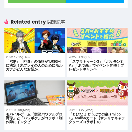
Related entry
関連記事
2022.12.15(Thu)
2025.01.30(Thu)
「P3P」「P4G」の価格が1,980円
「スプラトゥーン3」「ポケモンS
に決定！未プレイの人のためにモル
V」「あつ森」でイベント開催！プ
ガナがどんなお話か…
レゼントキャンペー…
2021.03.08(Mon)
2021.01.27(Wed)
モバイルゲーム『実況パワフルプロ
『とびだせ どうぶつの森 amiibo
野球』と「パワポケ」がコラボ！制
+』amiiboカード【サンリオキャラ
作陣にインタビ…
クターズコラボ】の…