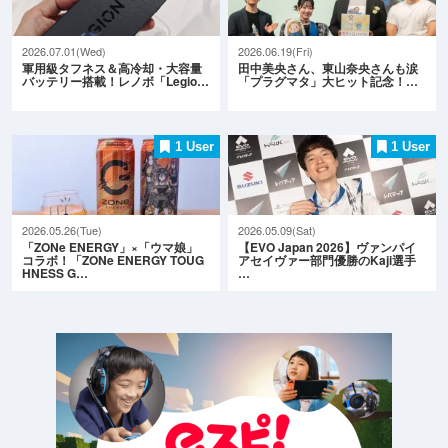
2026.07.01(Wed)
2026.06.19(Fri)
軍用級タフネス＆高冷却・大容量
田中美央さん、東山奈央さんも涙
バッテリー搭載！レノボ「Legio…
「プラグマタ」大ヒット記念！…
1 User
1 User
2026.05.26(Tue)
2026.05.09(Sat)
「ZONe ENERGY」×「ウマ娘」
【EVO Japan 2026】ヴァンパイ
コラボ！「ZONe ENERGY TOUG
アセイヴァー部門優勝のKaji選手
HNESS G…
…