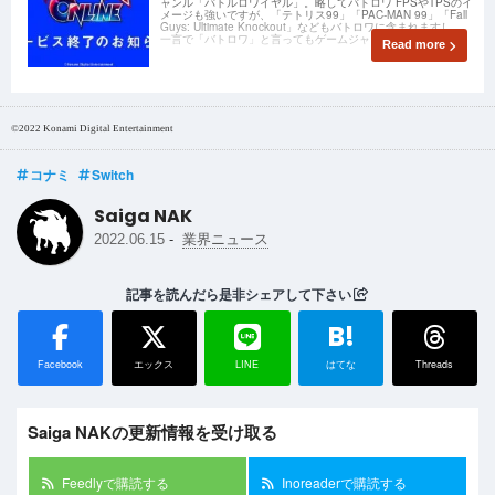
ャンル「バトルロワイヤル」。略してバトロワ FPSやTPSのイ
メージも強いですが、「テトリス99」「PAC-MAN 99」「Fall
Guys: Ultimate Knockout」などもバトロワに含まれますし、
一言で「バトロワ」と言ってもゲームジャンルは様
Read more
©2022 Konami Digital Entertainment
コナミ
Switch
Saiga NAK
-
2022.06.15
業界ニュース
記事を読んだら是非シェアして下さい
B!
Facebook
エックス
LINE
はてな
Threads
Saiga NAKの更新情報を受け取る
Feedlyで購読する
Inoreaderで購読する