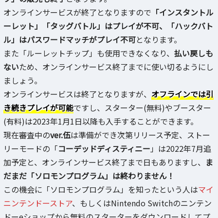
オンラインサービスが終了となりますので
「インスタントル
ーレット」「タッグバトル」はプレイが不可、「ハックバト
ル」はパスワードマッチがプレイ不可
となります。
また「ルーレットチップ」も使用できなくなり、
払い戻しも
ない
ため、オンラインサービス終了までに使い切るようにし
ましょう。
オンラインサービスは終了となりますが、
オフラインでは引
き続きプレイが可能
ですし、スターター(無料)やブースター
(有料)は2023年1月1日以降も入手することができます。
現在審査中の
ver.伍
は準備ができ次第リリース予定、ストー
リーモードの「
コーデッドディスティニー
」は2022年7月追
加予定と、オンラインサービス終了まで日もありますし、
ま
だまだ「ソロモンプログラム」は終わりません！
この機会に「ソロモンプログラム」を知ったという人は
マイ
ニンテンドーストア
、もしくはNintendo Switchのニンテン
ドーeショップから無料のスターターをダウンロードしてプ