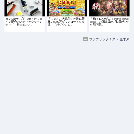
カンロからブドウ糖・カフェ
「にゃんこ大戦争」が遂に驚
「祇(くにつがみ)：Path of the Go
イン配合のスティックキャン
異の8,000万ダウンロードを突
ddess」の体験版が7月2日(火)か
ディ「11粒ENECHA …
破！「超ダウンロ…
ら配信開…
ファブリックミスト 金木犀