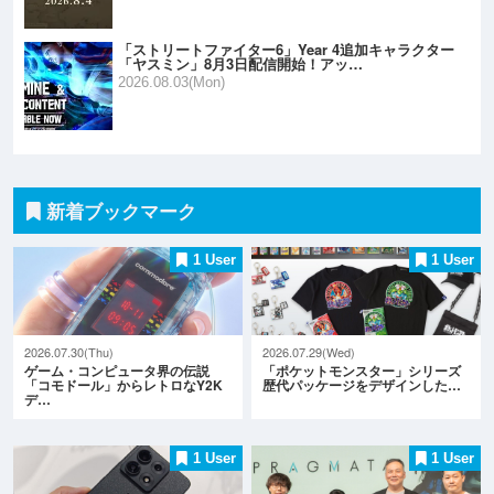
「ストリートファイター6」Year 4追加キャラクター
「ヤスミン」8月3日配信開始！アッ…
2026.08.03(Mon)
新着ブックマーク
1 User
1 User
2026.07.30(Thu)
2026.07.29(Wed)
ゲーム・コンピュータ界の伝説
「ポケットモンスター」シリーズ
「コモドール」からレトロなY2K
歴代パッケージをデザインした…
デ…
1 User
1 User