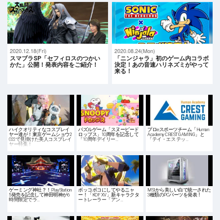
2020.12.18(Fri)
2020.08.24(Mon)
スマブラSP「セフィロスのつかい
「ニンジャラ」初のゲーム内コラボ
かた」公開！発表内容をご紹介！
決定！あの音速ハリネズミがやって
来る！
ハイクオリティなコスプレイ
パズルゲーム「スヌーピード
プロeスポーツチーム「Human
ヤー達が！東京ゲームショウ2
ロップス」10周年を記念して
Academy CREST GAMING」と
022で見掛けた美人コスプレイ
「10周年デイリー…
「テイ・エス テッ…
ヤー特集！
ゲーミング神社？！PlayStation
ボッコボコにしてやるニャ
MSIから美しい白で統一された
5発売を記念して神田明神が6
ー！「KOF XV」新キャラクタ
3種類のPCパーツを発表！
時間限定でラ…
ートレーラー「アン…