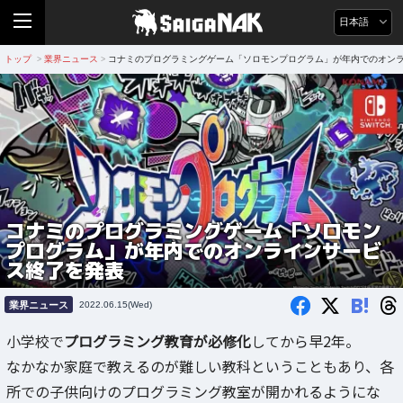
日本語
トップ
業界ニュース
コナミのプログラミングゲーム「ソロモンプログラム」が年内でのオン
>
>
コナミのプログラミングゲーム「ソロモン
プログラム」が年内でのオンラインサービ
ス終了を発表
B!
業界ニュース
2022.06.15(Wed)
小学校で
プログラミング教育が必修化
してから早2年。
なかなか家庭で教えるのが難しい教科ということもあり、各
所での子供向けのプログラミング教室が開かれるようにな