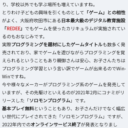
り、学校以外でも学ぶ場所も増えていますね。
とりわけ子どもの興味を引くものとして
「ゲーム」との相性
がよく、大阪府吹田市にある
日本最大級のデジタル教育施設
「
REDEE
」
でもゲームを使ったカリキュラムが実施されてい
るのもおなじみです。
実際
プログラミングを題材にしたゲームタイトル
も数多く発
売されており、家でゲームを遊びながらプログラミングを覚
えられるということもあり親御さんは安心、お子さんたちは
プログラミング学習という言い訳でゲームが出来るのでWin-
Winですね。
今や様々なメーカーがプログラミング系のゲームを発売して
いますが、その先駆けといえるのが2021年2月にコナミがリ
リースした「
ソロモンプログラム
」です。
基本プレイ無料
ということもあり、お子さんだけでなく幅広
い世代にプレイされてきた「ソロモンプログラム」ですが、
2022年内での
オンラインサービス終了
が発表となりまし