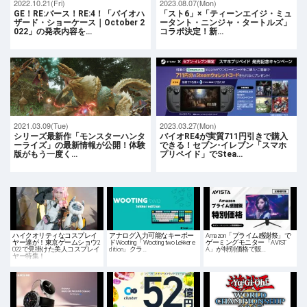
2022.10.21(Fri)
2023.08.07(Mon)
GE！RE:バース！RE:4！「バイオハ
「スト6」×「ティーンエイジ・ミュ
ザード・ショーケース｜October 2
ータント・ニンジャ・タートルズ」
022」の発表内容を…
コラボ決定！新…
2021.03.09(Tue)
2023.03.27(Mon)
シリーズ最新作「モンスターハンタ
バイオRE4が実質711円引きで購入
ーライズ」の最新情報が公開！体験
できる！セブン-イレブン「スマホ
版がもう一度く…
プリペイド」でStea…
ハイクオリティなコスプレイ
アナログ入力可能なキーボー
Amazon「プライム感謝祭」で
ヤー達が！東京ゲームショウ2
ドWooting「Wooting two Lekker e
ゲーミングモニター「AVIST
022で見掛けた美人コスプレイ
dition」クラ…
A」が特別価格で販…
ヤー特集！