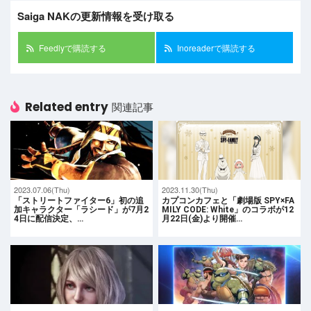
Saiga NAKの更新情報を受け取る
Feedlyで購読する
Inoreaderで購読する
Related entry
関連記事
2023.07.06(Thu)
2023.11.30(Thu)
「ストリートファイター6」初の追
カプコンカフェと「劇場版 SPY×FA
加キャラクター「ラシード」が7月2
MILY CODE: White」のコラボが12
4日に配信決定、…
月22日(金)より開催…