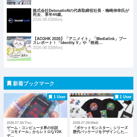
株式会社DetonatioNの代表取締役社長・梅崎伸幸氏が
死去、享年44歳。
2026.08.03(Mon)
【ACGHK 2026】「アニメイト」「Medialink」ブー
スレポート！「Identity V」や「映画…
2026.08.03(Mon)
新着ブックマーク
1 User
1 User
2026.07.30(Thu)
2026.07.29(Wed)
ゲーム・コンピュータ界の伝説
「ポケットモンスター」シリーズ
「コモドール」からレトロなY2K
歴代パッケージをデザインした…
デ…