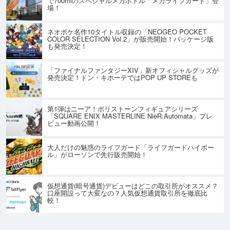
で700mlのスペシャルメガボトル「メガライフガード」登
場！
ネオポケ名作10タイトル収録の「NEOGEO POCKET
COLOR SELECTION Vol.2」が販売開始！パッケージ版
も発売決定！
「ファイナルファンタジーXIV」新オフィシャルグッズが
発売決定！ドン・キホーテではPOP UP STOREも
第1弾はニーア！ポリストーンフィギュアシリーズ
「SQUARE ENIX MASTERLINE NieR:Automata」プレ
ビュー動画公開！
大人だけの魅惑のライフガード「ライフガードハイボー
ル」がローソンで先行販売開始！
仮想通貨(暗号通貨)デビューはどこの取引所がオススメ？
口座開設って大変なの？人気仮想通貨取引所を徹底比
較！