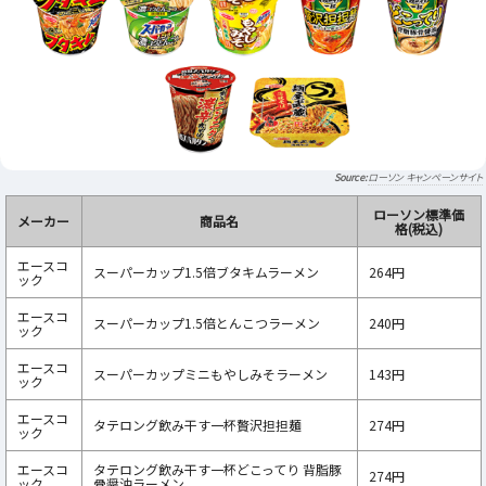
ローソン キャンペーンサイト
ローソン標準価
メーカー
商品名
格(税込)
エースコ
スーパーカップ1.5倍ブタキムラーメン
264円
ック
エースコ
スーパーカップ1.5倍とんこつラーメン
240円
ック
エースコ
スーパーカップミニもやしみそラーメン
143円
ック
エースコ
タテロング飲み干す一杯贅沢担担麺
274円
ック
エースコ
タテロング飲み干す一杯どこってり 背脂豚
274円
ック
骨醤油ラーメン