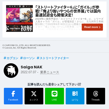
「ストリートファイター6」に「ガイル」が参
戦！「俺より強いやつらの世界展」では国内
最速試遊会も開催決定！
2023年に発売予定の「ストリートファイター6」に、シリーズ
人気キャラの「ガイル」が登場決定！さらに、北九州市立美術
館分館にて2022年6月18日(土)から開催されるストリートファ
イター「俺より強いやつらの世界展」にて、「ストリートファ
Read more
イター6」の国内最速試遊会が実施されます！
© CAPCOM CO., LTD. ALL RIGHTS RESERVED.
© Lawson, Inc. All Rights Reserved.
カプコン
ローソン
ストリートファイター
Saiga NAK
-
2022.07.07
業界ニュース
記事を読んだら是非シェアして下さい
B!
Facebook
エックス
LINE
はてな
Threads