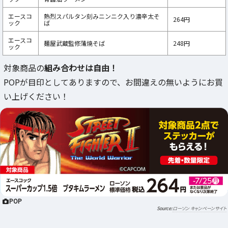
エースコ
熱烈スパルタン刻みニンニク入り濃辛太そ
264円
ック
ば
エースコ
麺屋武蔵監修蒲焼そば
248円
ック
対象商品の
組み合わせは自由！
POPが目印としてありますので、お間違えの無いようにお買
い上げください！
POP
ローソン キャンペーンサイト