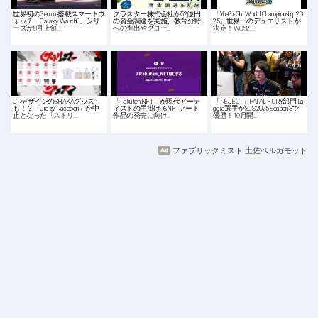
世界初のGemini搭載スマートウ
クラスター株式会社が52億円
「Yu-Gi-Oh! World Championship 20
ォッチ「Galaxy Watch8」シリ
の資金調達を実施、教育分野
25」世界一のデュエリストが
ーズが8月上旬…
への進出やグロー…
決定！WCS2…
CRデザインのSHAKAグッズ
「Rakuten NFT」が現代アーテ
「REJECT」FATAL FURY部門 La
も！？「Crazy Raccoon」が中
ィストの手掛けるNFTアート
ggia選手がSCS 2025 Season 3で
止となった「ストリ…
作品の発売に向け…
優勝！10月開…
ファブリックミスト 土佐ベルガモット