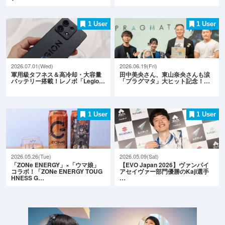
1 User
1 User
2026.07.01(Wed)
2026.06.19(Fri)
軍用級タフネス＆高冷却・大容量
田中美央さん、東山奈央さんも涙
バッテリー搭載！レノボ「Legio…
「プラグマタ」大ヒット記念！…
1 User
1 User
2026.05.26(Tue)
2026.05.09(Sat)
「ZONe ENERGY」×「ウマ娘」
【EVO Japan 2026】ヴァンパイ
コラボ！「ZONe ENERGY TOUG
アセイヴァー部門優勝のKaji選手
HNESS G…
…