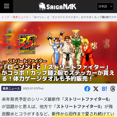
日本語
トップ
業界ニュース
「ローソン」と「ストリートファイター」がコラボ！カップ麺2個でステ
>
>
「ローソン」と「ストリートファイター」
がコラボ！カップ麺2個でステッカーが貰え
る！体力ゲージタオルも予約販売！
B!
業界ニュース
2022.07.07(Thu)
来年発売予定のシリーズ最新作「
ストリートファイター6
」
が話題かと思えば、他方で「
ストリートファイターII
」が強
炭酸水とコラボするなど、
新作から旧作まで愛され続けてい