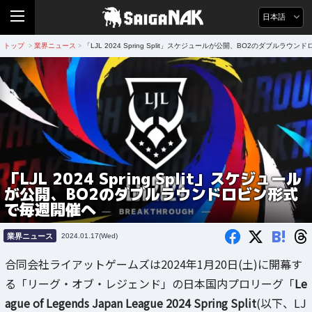
日本語
トップ
業界ニュース
「LJL 2024 Spring Split」スケジュールが公開、BO2のダブルラ
>
>
「LJL 2024 Spring Split」スケジュール
が公開、BO2のダブルラウンドロビン形式
で毎週開催へ
B!
業界ニュース
2024.01.17(Wed)
合同会社ライアットゲームズは2024年1月20日(土)に開幕す
る「リーグ・オブ・レジェンド」の日本国内プロリーグ「
Le
ague of Legends Japan League 2024 Spring Split
(以下、LJ