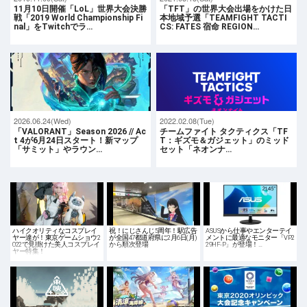
11月10日開催「LoL」世界大会決勝
「TFT」の世界大会出場をかけた日
戦「2019 World Championship Fi
本地域予選「TEAMFIGHT TACTI
nal」をTwitchでラ…
CS: FATES 宿命 REGION…
2026.06.24(Wed)
2022.02.08(Tue)
「VALORANT」Season 2026 // Ac
チームファイト タクティクス「TF
t 4が6月24日スタート！新マップ
T：ギズモ＆ガジェット」のミッド
「サミット」やラウン…
セット「ネオンナ…
ハイクオリティなコスプレイ
祝！にじさんじ5周年！駅広告
ASUSから仕事やエンターテイ
ヤー達が！東京ゲームショウ2
が全国47都道府県に2月6日(月)
メントに最適なモニター「VP2
022で見掛けた美人コスプレイ
から順次登場
29HF-P」が登場！…
ヤー特集！