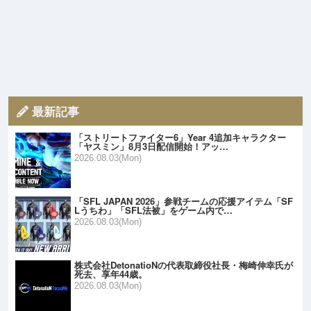
最新記事
「ストリートファイター6」Year 4追加キャラクター
「ヤスミン」8月3日配信開始！アッ…
2026.08.03(Mon)
「SFL JAPAN 2026」参戦チームの応援アイテム「SF
Lうちわ」「SFL法被」をゲーム内で…
2026.08.03(Mon)
株式会社DetonatioNの代表取締役社長・梅崎伸幸氏が
死去、享年44歳。
2026.08.03(Mon)