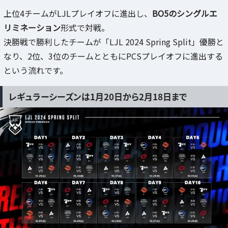
上位4チームがLJLプレイオフに進出し、
BO5のシングルエ
リミネーション
形式で対戦。
決勝戦で勝利したチームが「LJL 2024 Spring Split」優勝と
なり、2位、3位のチームとともにPCSプレイオフに進出する
という流れです。
レギュラーシーズンは1月20日から2月18日まで