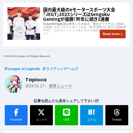
国内最大級のeモータースポーツ大会
「JEGT」2023シリーズはSengoku
Gamingが優勝！昨年に続き2連覇
SaigaNAK編集部は昨年に引き続き「東京オートサロン2024」
を取材！eモータースポーツ大会「AUTOBACS JEGT GRAND
PRIX」の2023シリーズ王者を決める最終戦の様子をお届けし
ます。
Read more
© 2024 Riot Games. All Rights Reserved.
League of Legends
ライアットゲームズ
Tapioca
-
2024.01.17
業界ニュース
記事を読んだら是非シェアして下さい
B!
Facebook
エックス
LINE
はてな
Threads