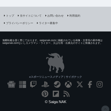
トップ
当サイトについて
お問い合わせ
利用規約
プライバシーポリシー
ライター募集中
無断転載を固く禁じております。saiganak.comに掲載されている画像・文章等の著作権は
saiganak.comないしカメラマン・ライター、又は引用・出典元のサイトに帰属されます。
eスポーツニュースメディア | サイガナック
© Saiga NAK