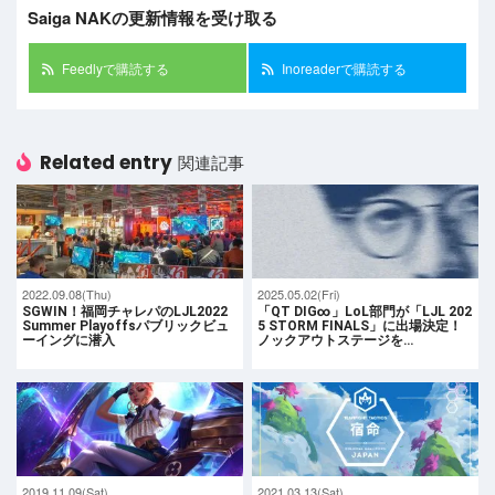
Saiga NAKの更新情報を受け取る
Feedlyで購読する
Inoreaderで購読する
Related entry
関連記事
2022.09.08(Thu)
2025.05.02(Fri)
SGWIN！福岡チャレパのLJL2022
「QT DIG∞」LoL部門が「LJL 202
Summer Playoffsパブリックビュ
5 STORM FINALS」に出場決定！
ーイングに潜入
ノックアウトステージを…
2019.11.09(Sat)
2021.03.13(Sat)