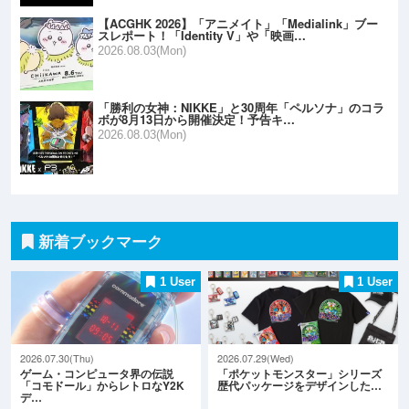
【ACGHK 2026】「アニメイト」「Medialink」ブー
スレポート！「Identity V」や「映画…
2026.08.03(Mon)
「勝利の女神：NIKKE」と30周年「ペルソナ」のコラ
ボが8月13日から開催決定！予告キ…
2026.08.03(Mon)
新着ブックマーク
1 User
1 User
2026.07.30(Thu)
2026.07.29(Wed)
ゲーム・コンピュータ界の伝説
「ポケットモンスター」シリーズ
「コモドール」からレトロなY2K
歴代パッケージをデザインした…
デ…