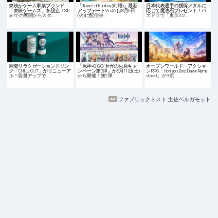
東映がゲーム事業ブランド
「Tower of Fantasy(幻塔)」最新
日本代表選手の獲得メダルに
「東映ゲームズ」を設立！Ste
アップデートVer.4.2は8月6日
応じて魔法石プレゼント！パ
amでの展開からスタ…
(火)に配信決…
ズドラで「東京202…
瞬間リラクゼーションドリン
「原神×GiGO/セガのお店キャ
オープンワールド・アクショ
ク「CHILL OUT」がリニューア
ンペーン第3弾」が6月11日(土)
ンRPG「Horizon Zero Dawn Rema
ル！容量アップで…
から開催！第2弾…
stered」が10月…
ファブリックミスト 土佐ベルガモット