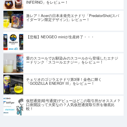
INFERNO」をレビュー！
激レア！Acerの日本未発売エナドリ「PredatorShot(スパ
イダーマン限定デザイン)」レビュー！
【悲報】NEOGEO miniが生産終了・・・
愛のスコールでお馴染みのスコールから登場したエナジ
ードリンク「スコールエナジー」をレビュー！
チェリオのゴジラエナドリ第3弾！金色に輝く
「GODZILLA ENERGY III」をレビュー！
仮想通貨(暗号通貨)デビューはどこの取引所がオススメ？
口座開設って大変なの？人気仮想通貨取引所を徹底比
較！