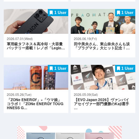
1 User
1 User
2026.07.01(Wed)
2026.06.19(Fri)
軍用級タフネス＆高冷却・大容量
田中美央さん、東山奈央さんも涙
バッテリー搭載！レノボ「Legio…
「プラグマタ」大ヒット記念！…
1 User
1 User
2026.05.26(Tue)
2026.05.09(Sat)
「ZONe ENERGY」×「ウマ娘」
【EVO Japan 2026】ヴァンパイ
コラボ！「ZONe ENERGY TOUG
アセイヴァー部門優勝のKaji選手
HNESS G…
…