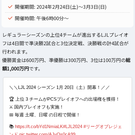
開催期間: 2024年2月24日(土)～3月3日(日)
開催時間: 午後6時00分～
レギュラーシーズンの上位4チームが進出するLJLプレイオ
フは4日間で準決勝2試合と3位決定戦、決勝戦の計4試合が
行われます。
優勝賞金は600万円、準優勝は300万円、3位は100万円の
総
額1,000万円
です。
＼＼LJL 2024 シーズン 1月 20日（土）開幕！／／
🏆 上位 3 チームがPCSプレイオフへの出場権を獲得！
⚔️ 国内プレイオフも実施！
📅 毎週 土曜、日曜 の日程で開催！
📚
https://t.co/bYd1NmiaLK
#LJL2024
#リーグオブレジェ
ンド
pic.twitter.com/AJyQs0cA99