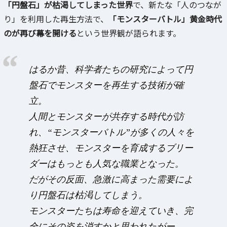
「円盤石」が枯渇してしまった世界
で、新たな「人のつなが
り」を利用した再生方法で、
「モンスターバトル」黄金時代
のが再び幕を開ける
という世界観が語られます。
はるか昔、科学者たちの研究によって円
盤石でモンスターを再生する技術が確
立。
人間とモンスターが共存する時代が訪
れ、“モンスターバトル”が多くの人々を
熱狂させ、モンスターを育成するブリー
ダーはもっとも人気な職業となった。
だがその反面、急激に高まった需要によ
り円盤石は枯渇してしまう。
モンスターたちは寿命を迎えていき、完
全にその姿を消すかと思われたがー。