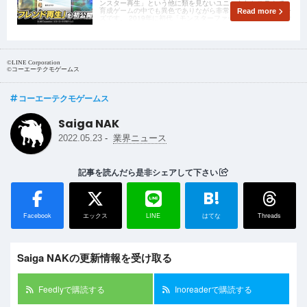
ンスター再生」という他に類を見ないユニークなシステムで、
育成ゲームの中でも異色でありながら非常に人気の髙いシリー
Read more
ズです。 2019年に初代「モンスターファーム」、2020年には
「モンスターファーム
©LINE Corporation
©コーエーテクモゲームス
コーエーテクモゲームス
Saiga NAK
-
2022.05.23
業界ニュース
記事を読んだら是非シェアして下さい
B!
Facebook
エックス
LINE
はてな
Threads
Saiga NAKの更新情報を受け取る
Feedlyで購読する
Inoreaderで購読する