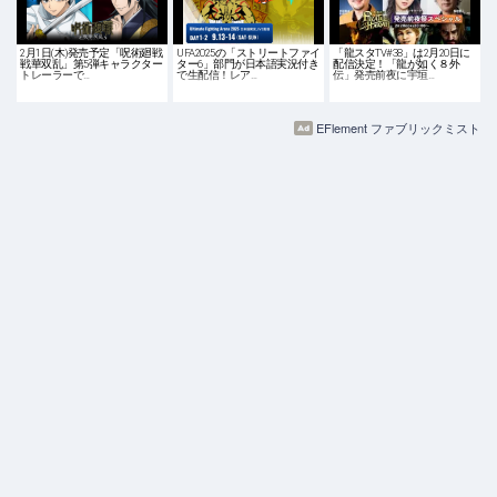
2月1日(木)発売予定「呪術廻戦
UFA2025の「ストリートファイ
「龍スタTV#38」は2月20日に
戦華双乱」第5弾キャラクター
ター6」部門が日本語実況付き
配信決定！「龍が如く８外
トレーラーで…
で生配信！レア…
伝」発売前夜に宇垣…
EFlement ファブリックミスト