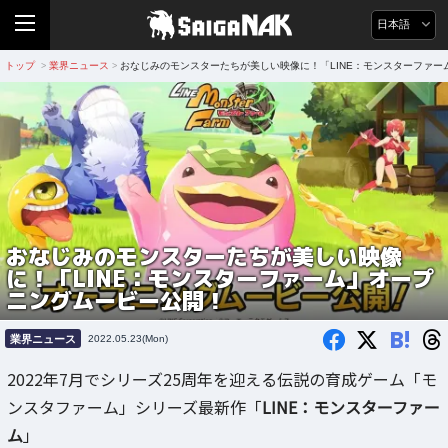
日本語
トップ
業界ニュース
おなじみのモンスターたちが美しい映像に！「LINE：モンスターファ
>
>
おなじみのモンスターたちが美しい映像
に！「LINE：モンスターファーム」オープ
ニングムービー公開！
B!
業界ニュース
2022.05.23(Mon)
2022年7月でシリーズ25周年を迎える伝説の育成ゲーム「モ
ンスタファーム」シリーズ最新作「
LINE：モンスターファー
ム
」