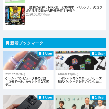
「勝利の女神：NIKKE」と30周年「ペルソナ」のコラ
ボが8月13日から開催決定！予告キ…
2026.08.03(Mon)
新着ブックマーク
1 User
1 User
2026.07.30(Thu)
2026.07.29(Wed)
ゲーム・コンピュータ界の伝説
「ポケットモンスター」シリーズ
「コモドール」からレトロなY2K
歴代パッケージをデザインした…
デ…
1 User
1 User