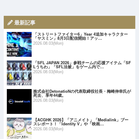
最新記事
「ストリートファイター6」Year 4追加キャラクター
「ヤスミン」8月3日配信開始！アッ…
2026.08.03(Mon)
「SFL JAPAN 2026」参戦チームの応援アイテム「SF
Lうちわ」「SFL法被」をゲーム内で…
2026.08.03(Mon)
株式会社DetonatioNの代表取締役社長・梅崎伸幸氏が
死去、享年44歳。
2026.08.03(Mon)
【ACGHK 2026】「アニメイト」「Medialink」ブー
スレポート！「Identity V」や「映画…
2026.08.03(Mon)