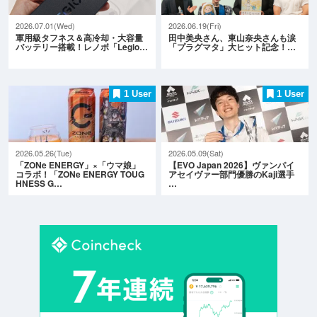
2026.07.01(Wed)
2026.06.19(Fri)
軍用級タフネス＆高冷却・大容量
田中美央さん、東山奈央さんも涙
バッテリー搭載！レノボ「Legio…
「プラグマタ」大ヒット記念！…
1 User
1 User
2026.05.26(Tue)
2026.05.09(Sat)
「ZONe ENERGY」×「ウマ娘」
【EVO Japan 2026】ヴァンパイ
コラボ！「ZONe ENERGY TOUG
アセイヴァー部門優勝のKaji選手
HNESS G…
…