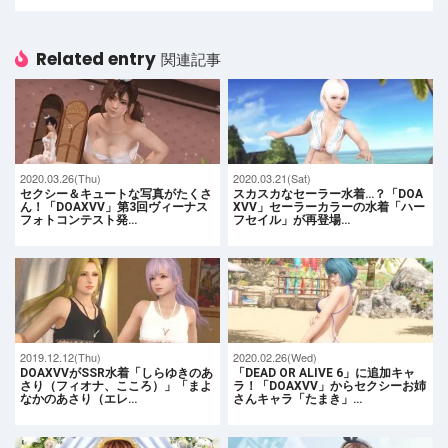
Related entry
関連記事
2020.03.26(Thu)
2020.03.21(Sat)
セクシー＆キュートな写真がたくさ
スカスカなセーラー水着…？「DOA
ん！「DOAXVV」第3回ヴィーナス
XVV」セーラーカラーの水着「ハー
フォトコンテスト発…
フセイル」が再登場…
2019.12.12(Thu)
2020.02.26(Wed)
DOAXVVがSSR水着「しらゆきのあ
「DEAD OR ALIVE 6」に追加キャ
さり（フィオナ、こころ）」「まよ
ラ！「DOAXVV」からセクシーお姉
なかのあさり（エレ…
さんキャラ「たまき」…