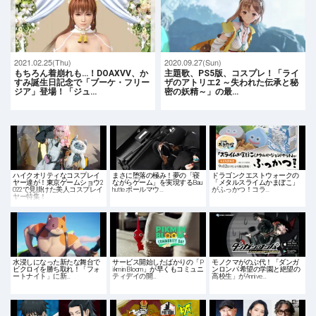
2021.02.25(Thu)
2020.09.27(Sun)
もちろん着崩れも…！DOAXVV、か
主題歌、PS5版、コスプレ！「ライ
すみ誕生日記念で「ブーケ・フリー
ザのアトリエ2 ～失われた伝承と秘
ジア」登場！「ジュ…
密の妖精～」の最…
ハイクオリティなコスプレイ
まさに堕落の極み！夢の「寝
ドラゴンクエストウォークの
ヤー達が！東京ゲームショウ2
ながらゲーム」を実現するBau
「メタルスライムかまぼこ」
022で見掛けた美人コスプレイ
hutte ポールマウ…
がふっかつ！コラ…
ヤー特集！
水浸しになった新たな舞台で
サービス開始したばかりの「P
モノクマがのぶ代！「ダンガ
ビクロイを勝ち取れ！「フォ
ikmin Bloom」が早くもコミュニ
ンロンパ 希望の学園と絶望の
ートナイト」に新…
ティデイの開…
高校生」がAnnive…