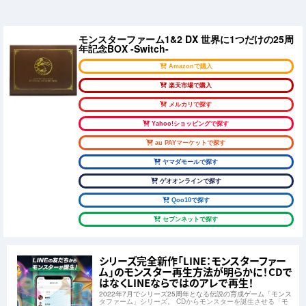
モンスターファーム1&2 DX 世界に1つだけの25周
年記念BOX -Switch-
Amazonで購入
楽天市場で購入
メルカリで探す
Yahoo!ショッピングで探す
au PAYマーケットで探す
ヤマダモールで探す
ゲオオンラインで探す
Qoo10で探す
セブンネットで探す
シリーズ完全新作「LINE：モンスターファー
ム」のモンスター再生方法が明らかに！CDで
はなくLINEならではのアレで再生！
2022年7月でシリーズ25周年となる伝説の育成ゲーム「モンス
タファーム」シリーズ。 CDからモンスターを誕生させる「モ