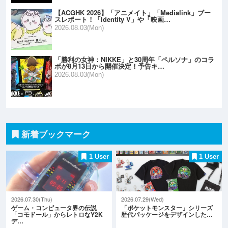
【ACGHK 2026】「アニメイト」「Medialink」ブー
スレポート！「Identity V」や「映画…
2026.08.03(Mon)
「勝利の女神：NIKKE」と30周年「ペルソナ」のコラ
ボが8月13日から開催決定！予告キ…
2026.08.03(Mon)
新着ブックマーク
1 User
1 User
2026.07.30(Thu)
2026.07.29(Wed)
ゲーム・コンピュータ界の伝説
「ポケットモンスター」シリーズ
「コモドール」からレトロなY2K
歴代パッケージをデザインした…
デ…