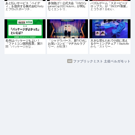
あと払いサービス「ペイデ
参加急げ！公式大会「GBVS Cy
パズルゲーム「スヌーピード
ィ」を提供する株式会社Paidy
games Cup 2022 Autumn」が間も
ロップス」が「SNOOPY茶屋」
とプロeスポーツチ…
なくエントリ…
とコラボ！かわい…
名作はパッケージもよい！
「シャドウバース」新TVCMに
大きな背もたれで小顔に見え
「ファミコン国民投票」第31
お笑いコンビ「マヂカルラブ
るゲーミングチェア！Bauhutte
回「パッケージがよ…
リー」が出演！
から「ストリー…
ファブリックミスト 土佐ベルガモット