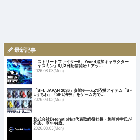
最新記事
「ストリートファイター6」Year 4追加キャラクター
「ヤスミン」8月3日配信開始！アッ…
2026.08.03(Mon)
「SFL JAPAN 2026」参戦チームの応援アイテム「SF
Lうちわ」「SFL法被」をゲーム内で…
2026.08.03(Mon)
株式会社DetonatioNの代表取締役社長・梅崎伸幸氏が
死去、享年44歳。
2026.08.03(Mon)