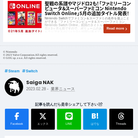
聖戦の系譜やマジドロ2も！「ファミリーコン
ピュータ＆スーパーファミコン Nintendo
Switch Online」5月の追加タイトル発表！
Nintendo Switchでファミコン＆スーファミの名作を遊ぶこと
ができる「ファミリーコンピュータ＆スーパーファミコン
Nintendo Switch Online」前回のタイトル追加は2021年2月17
日と3ヶ月も前ですので、ボリュームのあるタイトルであって
Read more
もクリアするのには十分な時間が過ぎています。もうそろそろ
© Nintendo
© 2023 Valve Corporation.All rights reserved.
© GOG sp. z o.o. All rights reserved.
Steam
Switch
Saiga NAK
-
2023.02.28
業界ニュース
記事を読んだら是非シェアして下さい
B!
Facebook
エックス
LINE
はてな
Threads