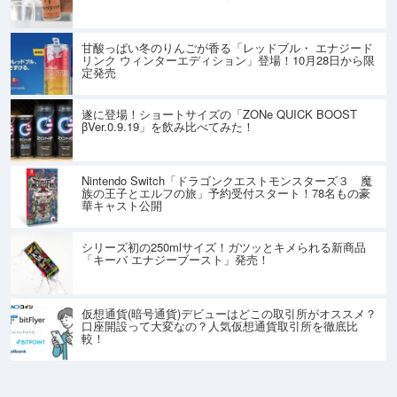
甘酸っぱい冬のりんごが香る「レッドブル・ エナジード
リンク ウィンターエディション」登場！10月28日から限
定発売
遂に登場！ショートサイズの「ZONe QUICK BOOST
βVer.0.9.19」を飲み比べてみた！
Nintendo Switch「ドラゴンクエストモンスターズ３ 魔
族の王子とエルフの旅」予約受付スタート！78名もの豪
華キャスト公開
シリーズ初の250mlサイズ！ガツッとキメられる新商品
「キーバ エナジーブースト」発売！
仮想通貨(暗号通貨)デビューはどこの取引所がオススメ？
口座開設って大変なの？人気仮想通貨取引所を徹底比
較！