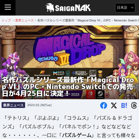
日本語
トップ
業界ニュース
名作パズルシリーズ最新作「Magical Drop VI」のPC・Nintendo Sw
>
>
名作パズルシリーズ最新作「Magical Dro
p VI」のPC・Nintendo Switchでの発売
日が4月25日に決定！
B!
業界ニュース
2023.02.28(Tue)
「テトリス」「ぷよぷよ」「コラムス」「パズル & ドラゴ
ンズ」「パズルボブル」「パネルでポン！」などなどなど
な・・・・・・、一口に「
パズルゲーム
」と言っても様々な