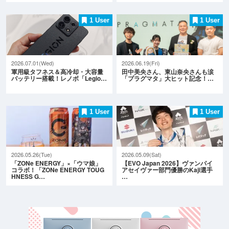
1 User
1 User
2026.07.01(Wed)
2026.06.19(Fri)
軍用級タフネス＆高冷却・大容量
田中美央さん、東山奈央さんも涙
バッテリー搭載！レノボ「Legio…
「プラグマタ」大ヒット記念！…
1 User
1 User
2026.05.26(Tue)
2026.05.09(Sat)
「ZONe ENERGY」×「ウマ娘」
【EVO Japan 2026】ヴァンパイ
コラボ！「ZONe ENERGY TOUG
アセイヴァー部門優勝のKaji選手
HNESS G…
…