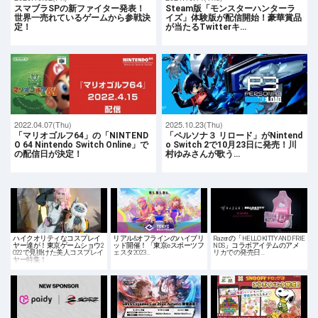
スマブラSPの新ファイター発表！
Steam版「モンスターハンターラ
世界一売れているゲームから参戦決
イズ」体験版が配信開始！豪華賞品
定！
が当たるTwitterキ…
2022.04.07(Thu)
2025.10.23(Thu)
「マリオゴルフ64」の「NINTEND
「ペルソナ３ リロード」がNintend
O 64 Nintendo Switch Online」で
o Switch 2で10月23日に発売！川
の配信日が決定！
村ゆみさんが歌う…
ハイクオリティなコスプレイ
リアル&オフラインのハイブリ
Razerの「HELLO KITTY AND FRIE
ヤー達が！東京ゲームショウ2
ッド開催！「東京eスポーツフ
NDS」コラボアイテムのアメ
022で見掛けた美人コスプレイ
ェスタ2023…
リカでの発売日…
ヤー特集！