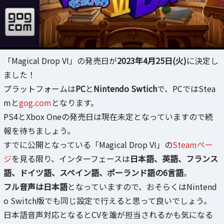
「Magical Drop VI」の発売日が
2023年4月25日(火)
に決定し
ました！
プラットフォームは
PC
と
Nintendo Swtich
で、PCではStea
mと
gog.com
となります。
PS4とXbox Oneの発売日は現在未定となっていますので続
報を待ちましょう。
すでに公開となっている「Magical Drop VI」の
Steamペー
ジ
を見る限り、インターフェースは
日本語、英語、フランス
語、ドイツ語、スペイン語、ポーランド語の6言語
。
フル音声は日本語
となっていますので、おそらくはNintend
o Switch版でも同じ設定で行えると思って良いでしょう。
日本語音声対応となるとCVを誰が担当されるかも気になる