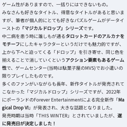
ゲーム性がありますので、一括りにはできないもの。
みなさんも好きなタイトル、得意なタイトルがあると思いま
すが、筆者が個人的にとても好きなパズルゲームがデータイ
ーストの
「マジカルドロップ」シリーズ
です。
中二病を患う時に誰しもが通る
タロットカードのアルカナを
モチーフ
にしたキャラクターというだけでも魅力的ですが、
上から下へと迫ってくる「ドロップ」を引き寄せ、同じ色を
揃えることで消していくという
アクション要素もあるゲーム
性
で、ゲームセンター(当時は駄菓子屋のMVS)でお小遣いの
限りプレイしたものです。
多くのファンがいながらも長年、新作タイトルが発売されて
こなかった「マジカルドロップ」シリーズですが、2022年
にポーランドのForever Entertainmentによる完全新作「
Ma
gical Drop VI
」が発表され、大きな話題となりました。
発売時期は当時「THIS WINTER」とされていましたが、
遂
に発売日が決定しました！