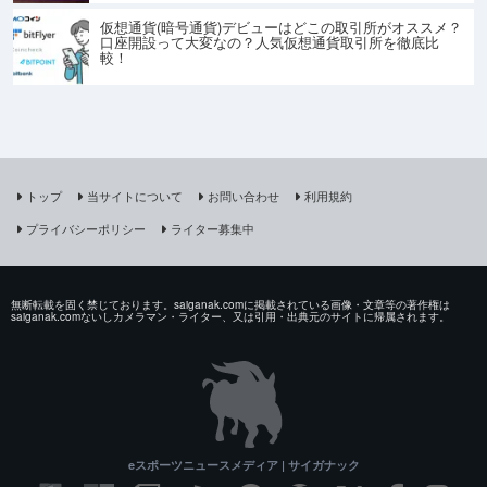
仮想通貨(暗号通貨)デビューはどこの取引所がオススメ？
口座開設って大変なの？人気仮想通貨取引所を徹底比
較！
トップ
当サイトについて
お問い合わせ
利用規約
プライバシーポリシー
ライター募集中
無断転載を固く禁じております。saiganak.comに掲載されている画像・文章等の著作権は
saiganak.comないしカメラマン・ライター、又は引用・出典元のサイトに帰属されます。
eスポーツニュースメディア | サイガナック