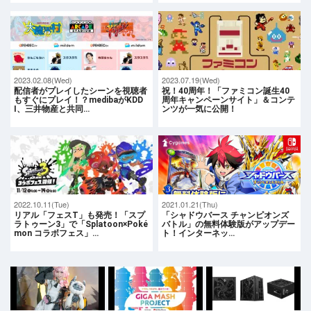
2023.02.08(Wed)
2023.07.19(Wed)
配信者がプレイしたシーンを視聴者
祝！40周年！「ファミコン誕生40
もすぐにプレイ！？medibaがKDD
周年キャンペーンサイト」＆コンテ
I、三井物産と共同…
ンツが一気に公開！
2022.10.11(Tue)
2021.01.21(Thu)
リアル「フェスT」も発売！「スプ
「シャドウバース チャンピオンズ
ラトゥーン3」で「Splatoon×Poké
バトル」の無料体験版がアップデー
mon コラボフェス」…
ト！インターネッ…