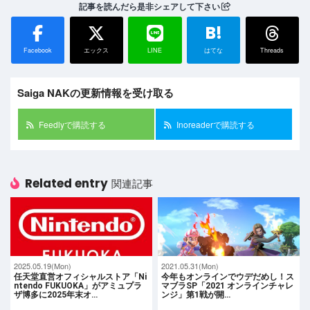
記事を読んだら是非シェアして下さい
B!
Facebook
エックス
LINE
はてな
Threads
Saiga NAKの更新情報を受け取る
Feedlyで購読する
Inoreaderで購読する
Related entry
関連記事
2025.05.19(Mon)
2021.05.31(Mon)
任天堂直営オフィシャルストア「Ni
今年もオンラインでウデだめし！ス
ntendo FUKUOKA」がアミュプラ
マブラSP「2021 オンラインチャレ
ザ博多に2025年末オ…
ンジ」第1戦が開…