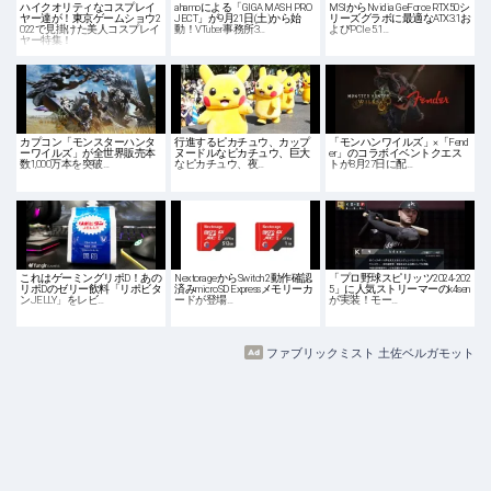
ハイクオリティなコスプレイ
ahamoによる「GIGA MASH PRO
MSIからNvidia GeForce RTX50シ
ヤー達が！東京ゲームショウ2
JECT」が9月21日(土)から始
リーズグラボに最適なATX3.1お
022で見掛けた美人コスプレイ
動！VTuber事務所3…
よびPCIe 5.1…
ヤー特集！
カプコン「モンスターハンタ
行進するピカチュウ、カップ
「モンハンワイルズ」×「Fend
ーワイルズ」が全世界販売本
ヌードルなピカチュウ、巨大
er」のコラボイベントクエス
数1,000万本を突破…
なピカチュウ、夜…
トが8月27日に配…
これはゲーミングリポD！あの
NextorageからSwitch 2動作確認
「プロ野球スピリッツ2024-202
リポDのゼリー飲料「リポビタ
済みmicroSD Expressメモリーカ
5」に人気ストリーマーのk4sen
ンJELLY」をレビ…
ードが登場…
が実装！モー…
ファブリックミスト 土佐ベルガモット