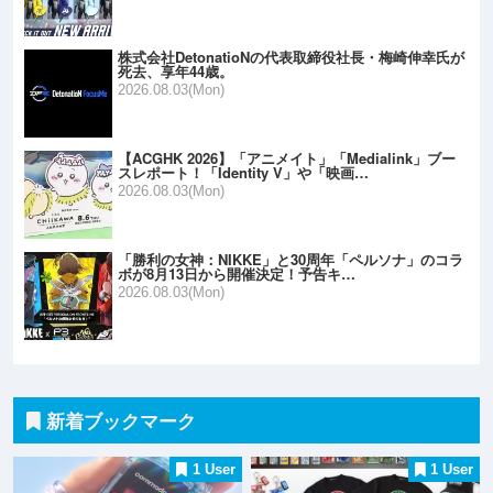
株式会社DetonatioNの代表取締役社長・梅崎伸幸氏が
死去、享年44歳。
2026.08.03(Mon)
【ACGHK 2026】「アニメイト」「Medialink」ブー
スレポート！「Identity V」や「映画…
2026.08.03(Mon)
「勝利の女神：NIKKE」と30周年「ペルソナ」のコラ
ボが8月13日から開催決定！予告キ…
2026.08.03(Mon)
新着ブックマーク
1 User
1 User