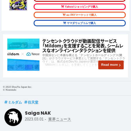
Yahoo!ショッピングで購入
au PAYマーケットで購入
ヤマダウェブコムで購入
テンセントクラウドが動画配信サービス
「Mildom」を支援することを発表、シームレ
スなオンラインインタラクションを提供
中国深センに本拠を構える「テンセントホールディングス(騰
訊)」がクラウドサービス事業として展開する「テンセントクラ
ウド」は、株式会社DouYu Japanが運営する動画配信サービス
「Mildom(ミルダム)」を支援してくことを発表した。
Read more
© 2023 DouYu Japan Inc.
© Nintendo
ミルダム
任天堂
Saiga NAK
-
2023.03.01
業界ニュース