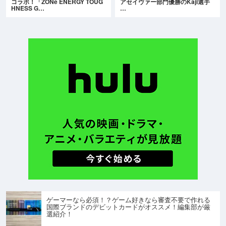
コラボ！「ZONe ENERGY TOUG
アセイヴァー部門優勝のKaji選手
HNESS G…
…
ゲーマーなら必須！？ゲーム好きなら審査不要で作れる
国際ブランドのデビットカードがオススメ！編集部が厳
選紹介！