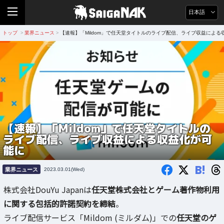
日本語
トップ
業界ニュース
【速報】「Mildom」で任天堂タイトルのライブ配信、ライブ収益による
>
>
【速報】「Mildom」で任天堂タイトルの
ライブ配信、ライブ収益による収益化が可
能に
B!
業界ニュース
2023.03.01(Wed)
株式会社DouYu Japanは
任天堂株式会社とゲーム著作物利用
に関する包括的許諾契約を締結
。
ライブ配信サービス「Mildom (ミルダム)」での
任天堂のゲ