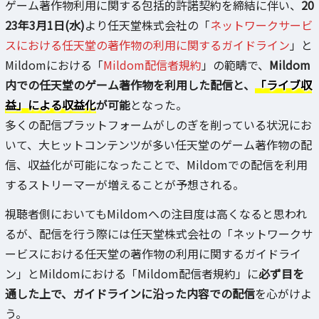
ゲーム著作物利用に関する包括的許諾契約を締結に伴い、
20
23年3月1日(水)
より任天堂株式会社の「
ネットワークサービ
スにおける任天堂の著作物の利用に関するガイドライン
」と
Mildomにおける「
Mildom配信者規約
」の範疇で、
Mildom
内での任天堂のゲーム著作物を利用した配信と、
「ライブ収
益」による収益化
が可能
となった。
多くの配信プラットフォームがしのぎを削っている状況にお
いて、大ヒットコンテンツが多い任天堂のゲーム著作物の配
信、収益化が可能になったことで、Mildomでの配信を利用
するストリーマーが増えることが予想される。
視聴者側においてもMildomへの注目度は高くなると思われ
るが、配信を行う際には任天堂株式会社の「ネットワークサ
ービスにおける任天堂の著作物の利用に関するガイドライ
ン」とMildomにおける「Mildom配信者規約」に
必ず目を
通した上で、ガイドラインに沿った内容での配信
を心がけよ
う。