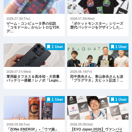
2026.07.30(Thu)
2026.07.29(Wed)
ゲーム・コンピュータ界の伝説
「ポケットモンスター」シリーズ
「コモドール」からレトロなY2K
歴代パッケージをデザインした…
デ…
1 User
1 User
2026.07.01(Wed)
2026.06.19(Fri)
軍用級タフネス＆高冷却・大容量
田中美央さん、東山奈央さんも涙
バッテリー搭載！レノボ「Legio…
「プラグマタ」大ヒット記念！…
1 User
1 User
2026.05.26(Tue)
2026.05.09(Sat)
「ZONe ENERGY」×「ウマ娘」
【EVO Japan 2026】ヴァンパイ