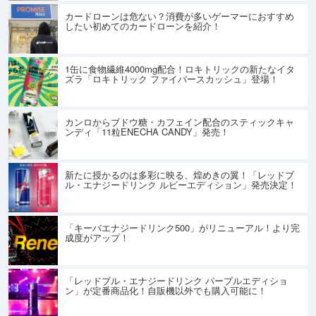
カードローンは危ない？消費が多いゲーマーにおすすめ
したい初めてのカードローンを紹介！
1缶に食物繊維4000mg配合！ロキトリックの新たなイタ
ズラ「ロキトリック ファイバースカッシュ」登場！
カンロからブドウ糖・カフェイン配合のスティックキャ
ンディ「11粒ENECHA CANDY」発売！
新たに授かるのは多彩に映る、煌めきの翼！「レッドブ
ル・エナジードリンク ルビーエディション」発売決定！
「キーバエナジードリンク500」がリニューアル！より完
成度がアップ！
「レッドブル・エナジードリンク パープルエディショ
ン」が定番商品化！自販機以外でも購入可能に！