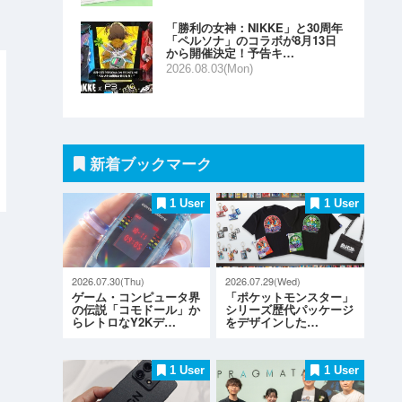
「勝利の女神：NIKKE」と30周年
「ペルソナ」のコラボが8月13日
から開催決定！予告キ…
2026.08.03(Mon)
新着ブックマーク
1 User
1 User
2026.07.30(Thu)
2026.07.29(Wed)
ゲーム・コンピュータ界
「ポケットモンスター」
の伝説「コモドール」か
シリーズ歴代パッケージ
らレトロなY2Kデ…
をデザインした…
1 User
1 User