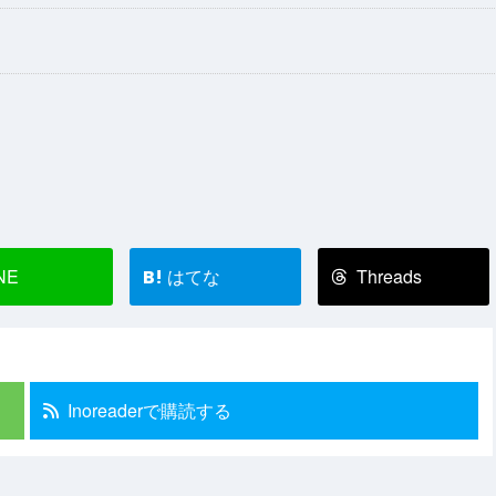
NE
はてな
Threads
B!
Inoreaderで購読する