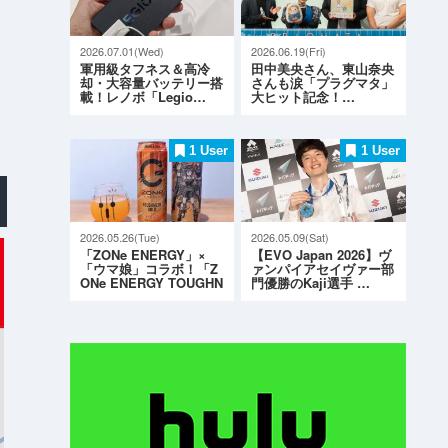
2026.07.01(Wed)
2026.06.19(Fri)
軍用級タフネス＆高冷
田中美央さん、東山奈央
却・大容量バッテリー搭
さんも涙「プラグマタ」
載！レノボ「Legio…
大ヒット記念！…
1 User
1 User
2026.05.26(Tue)
2026.05.09(Sat)
「ZONe ENERGY」×
【EVO Japan 2026】ヴ
「ウマ娘」コラボ！「Z
ァンパイアセイヴァー部
ONe ENERGY TOUGHN
門優勝のKaji選手 …
ESS G…