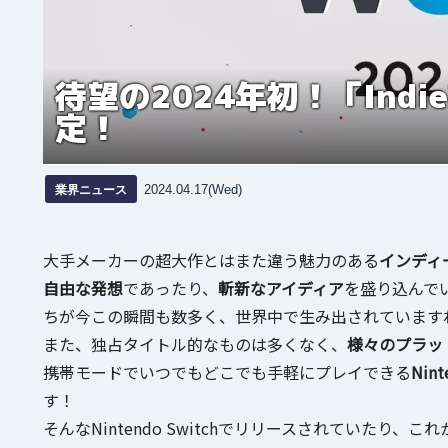
待望の2024年初！「Indie 
定！
業界ニュース
2024.04.17(Wed)
大手メーカーの超大作とはまた違う魅力のある
インディ
自由な発想
であったり、
斬新なアイディア
を盛り込んで
ちが今この瞬間も数多く、世界中で生み出されています
また、独占タイトル的なものは多くなく、
様々のプラッ
携帯モードでいつでもどこでも手軽にプレイできる
Nint
す！
そんなNintendo Switchでリリースされていた