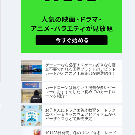
ゲーマーなら必須！？ゲーム好きなら審
査不要で作れる国際ブランドのデビット
カードがオススメ！編集部が厳選紹介！
カードローンは危ない？消費が多いゲー
X
マーにおすすめしたい初めてのカードロ
ーンを紹介！
開
お子さんにドラクエ英才教育を！ドラク
エベビー＆キッズウェア14アイテムがベ
ビーザらスなどで販売決定！
イ
10月28日発売、冬のリンゴ香る「レッド