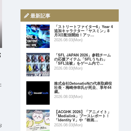
最新記事
「ストリートファイター6」Year 4
追加キャラクター「ヤスミン」8
月3日配信開始！アッ…
2026.08.03(Mon)
「SFL JAPAN 2026」参戦チーム
の応援アイテム「SFLうちわ」
「SFL法被」をゲーム内で…
2026.08.03(Mon)
株式会社DetonatioNの代表取締役
た
社長・梅崎伸幸氏が死去、享年44
歳。
2026.08.03(Mon)
【ACGHK 2026】「アニメイト」
「Medialink」ブースレポート！
「Identity V」や「映画…
お
2026.08.03(Mon)