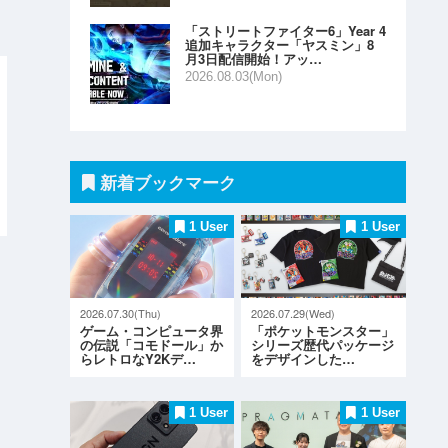
「ストリートファイター6」Year 4
追加キャラクター「ヤスミン」8
月3日配信開始！アッ…
2026.08.03(Mon)
新着ブックマーク
1 User
1 User
2026.07.30(Thu)
2026.07.29(Wed)
ゲーム・コンピュータ界
「ポケットモンスター」
の伝説「コモドール」か
シリーズ歴代パッケージ
らレトロなY2Kデ…
をデザインした…
1 User
1 User