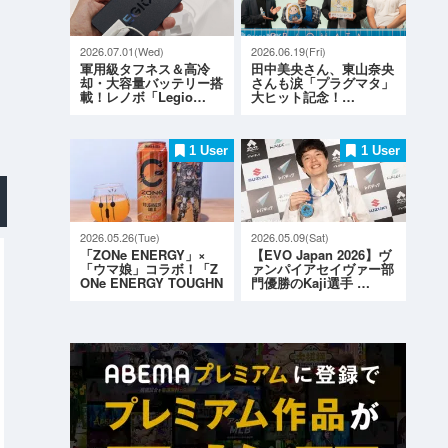
2026.07.01(Wed)
2026.06.19(Fri)
軍用級タフネス＆高冷
田中美央さん、東山奈央
却・大容量バッテリー搭
さんも涙「プラグマタ」
載！レノボ「Legio…
大ヒット記念！…
1 User
1 User
2026.05.26(Tue)
2026.05.09(Sat)
「ZONe ENERGY」×
【EVO Japan 2026】ヴ
「ウマ娘」コラボ！「Z
ァンパイアセイヴァー部
ONe ENERGY TOUGHN
門優勝のKaji選手 …
ESS G…