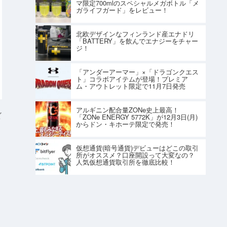
マ限定700mlのスペシャルメガボトル「メ
ガライフガード」をレビュー！
北欧デザインなフィンランド産エナドリ
「BATTERY」を飲んでエナジーをチャー
ジ！
「アンダーアーマー」×「ドラゴンクエス
ト」コラボアイテムが登場！プレミア
ム・アウトレット限定で11月7日発売
アルギニン配合量ZONe史上最高！
プ
「ZONe ENERGY 5772K」が12月3日(月)
からドン・キホーテ限定で発売！
仮想通貨(暗号通貨)デビューはどこの取引
所がオススメ？口座開設って大変なの？
人気仮想通貨取引所を徹底比較！