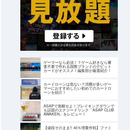
ゲーマーなら必須！？ゲーム好きなら審
査不要で作れる国際ブランドのデビット
カードがオススメ！編集部が厳選紹介！
カードローンは危ない？消費が多いゲー
マーにおすすめしたい初めてのカードロ
ーンを紹介！
ASAPで覚醒せよ！ブレイキングダウンで
も話題のエナジードリンク「ASAP CLUB
AWAKEN」をレビュー！
【値段そのまま!! 40％増量作戦】ファミ