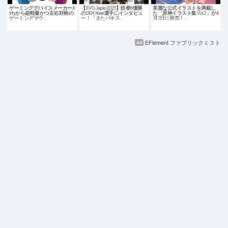
ゲーミングデバイスメーカーX
【EVO Japan 2025】鉄拳8優勝
美麗な公式イラストを満載し
trfyから超軽量かつ左右対称の
のDRX Knee選手にインタビュ
た「原神イラスト集 Vol.2」が4
ゲーミングマウ…
ー！「またパキス…
月2日に発売！…
EFlement ファブリックミスト