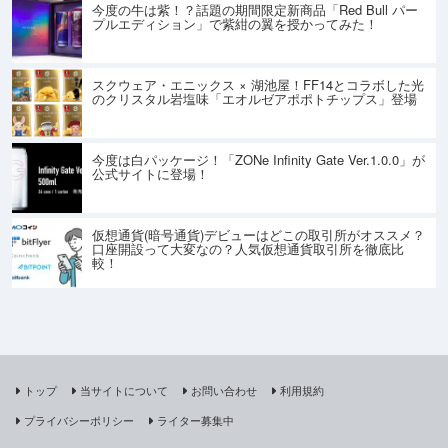
今度の牛は紫！？話題の期間限定新商品「Red Bull パー
プルエディション」で紫紺の翼を授かってみた！
スクウェア・エニックス × 湖池屋！FF14とコラボした光
のクリスタル岩塩味「エオルゼアポポトチップス」登場
今度は白パッケージ！「ZONe Infinity Gate Ver.1.0.0」が
公式サイトに登場！
仮想通貨(暗号通貨)デビューはどこの取引所がオススメ？
口座開設って大変なの？人気仮想通貨取引所を徹底比
較！
トップ
当サイトについて
お問い合わせ
利用規約
プライバシーポリシー
ライター募集中