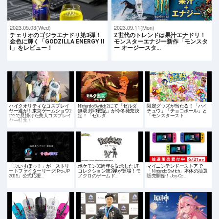
2023.05.03(Wed)
2023.09.11(Mon)
チェリオのゴジラエナドリ第3弾！
Z世代のトレンドは果汁エナドリ！
金色に輝く「GODZILLA ENERGY II
モンスターエナジー新作「モンスタ
I」をレビュー！
ー オージースタ…
ハイクオリティなコスプレイ
Nintendo Switch 2にて「ゼルダ
限定グッズが当たる！「ハイ
ヤー達が！東京ゲームショウ2
無双 封印戦記」が今冬発売決
チュウ」「チョコボール」と
022で見掛けた美人コスプレイ
定！「ゼルダ…
「モンスタースト…
ヤー特集！
「ぶいすぽっ！」が「ストリ
ポケモン30周年を記念したUT
マイニンテンドーストアで
ートファイターリーグ: Pro-JP
コレクション第2弾が登場！モ
「Nintendo Switch」本体の抽選
2025」公式応援…
ノクロのゲームド…
販売開始！Joy-Co…