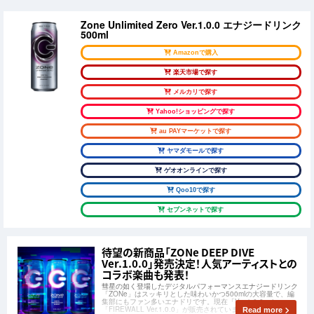
Zone Unlimited Zero Ver.1.0.0 エナジードリンク
500ml
Amazonで購入
楽天市場で探す
メルカリで探す
Yahoo!ショッピングで探す
au PAYマーケットで探す
ヤマダモールで探す
ゲオオンラインで探す
Qoo10で探す
セブンネットで探す
待望の新商品「ZONe DEEP DIVE
Ver.1.0.0」発売決定！人気アーティストとの
コラボ楽曲も発表！
彗星の如く登場したデジタルパフォーマンスエナジードリンク
「ZONe」はスッキリとした味わいかつ500mlの大容量で、編
集部にもファン多いエナドリです。現在「Ver.1.0.0」と
「FIREWALL Ver.1.0.0」が販売されていますが、待望の新商
Read more