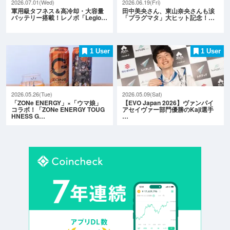
2026.07.01(Wed)
2026.06.19(Fri)
軍用級タフネス＆高冷却・大容量
田中美央さん、東山奈央さんも涙
バッテリー搭載！レノボ「Legio…
「プラグマタ」大ヒット記念！…
1 User
1 User
2026.05.26(Tue)
2026.05.09(Sat)
「ZONe ENERGY」×「ウマ娘」
【EVO Japan 2026】ヴァンパイ
コラボ！「ZONe ENERGY TOUG
アセイヴァー部門優勝のKaji選手
HNESS G…
…