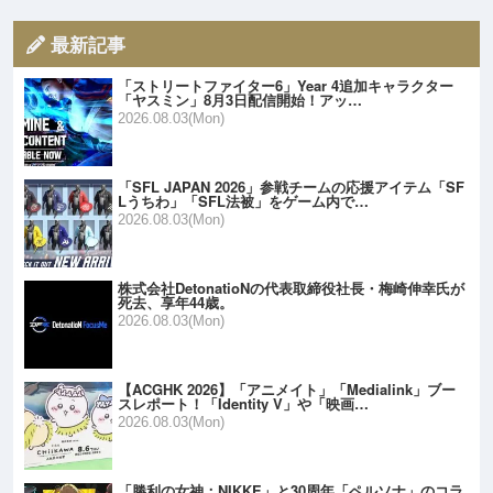
最新記事
「ストリートファイター6」Year 4追加キャラクター
「ヤスミン」8月3日配信開始！アッ…
2026.08.03(Mon)
「SFL JAPAN 2026」参戦チームの応援アイテム「SF
Lうちわ」「SFL法被」をゲーム内で…
2026.08.03(Mon)
株式会社DetonatioNの代表取締役社長・梅崎伸幸氏が
死去、享年44歳。
2026.08.03(Mon)
【ACGHK 2026】「アニメイト」「Medialink」ブー
スレポート！「Identity V」や「映画…
2026.08.03(Mon)
「勝利の女神：NIKKE」と30周年「ペルソナ」のコラ