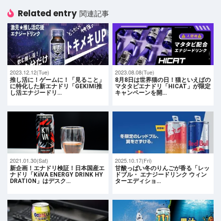
Related entry
関連記事
2023.12.12(Tue)
2023.08.08(Tue)
推し活に！ゲームに！「見ること」
8月8日は世界猫の日！猫といえばの
に特化した新エナドリ「GEKIMI推
マタタビエナドリ「HICAT」が限定
し活エナジードリ…
キャンペーンを開…
2021.01.30(Sat)
2025.10.17(Fri)
新企画！エナドリ検証！日本国産エ
甘酸っぱい冬のりんごが香る「レッ
ナドリ「KiiVA ENERGY DRINK HY
ドブル・ エナジードリンク ウィン
DRATION」はデスク…
ターエディショ…