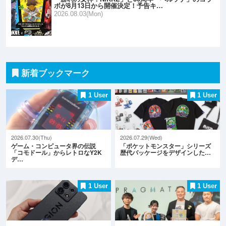
ボが8月13日から開催決定！予告キ…
2026.08.03(Mon)
新着ブックマーク
1 User
1 User
2026.07.30(Thu)
2026.07.29(Wed)
ゲーム・コンピュータ界の伝説
「ポケットモンスター」シリーズ
「コモドール」からレトロなY2K
歴代パッケージをデザインした…
デ…
1 User
1 User