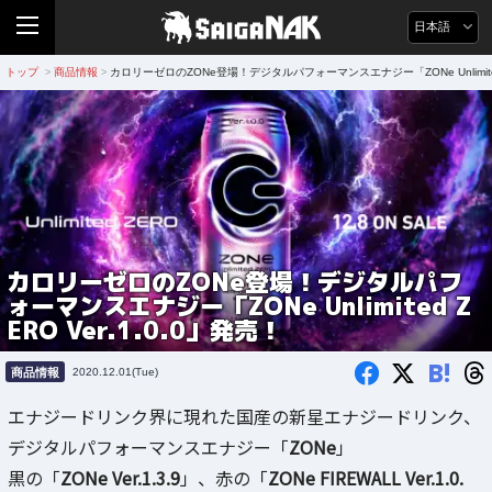
日本語
トップ
商品情報
カロリーゼロのZONe登場！デジタルパフォーマンスエナジー「ZONe Unlimited Z
>
>
カロリーゼロのZONe登場！デジタルパフ
ォーマンスエナジー「ZONe Unlimited Z
ERO Ver.1.0.0」発売！
B!
商品情報
2020.12.01(Tue)
エナジードリンク界に現れた国産の新星エナジードリンク、
デジタルパフォーマンスエナジー「
ZONe
」
黒の「
ZONe Ver.1.3.9
」、赤の「
ZONe FIREWALL Ver.1.0.