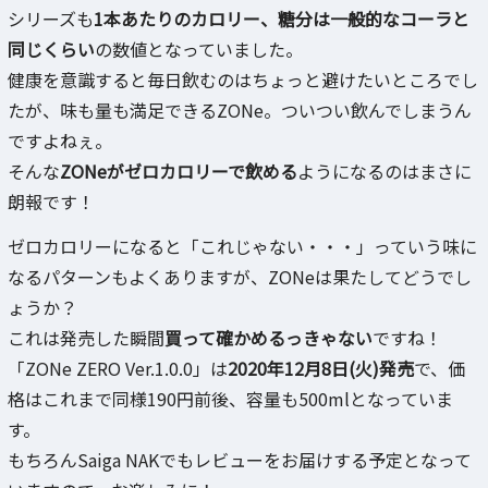
シリーズも
1本あたりのカロリー、糖分は一般的なコーラと
同じくらい
の数値となっていました。
健康を意識すると毎日飲むのはちょっと避けたいところでし
たが、味も量も満足できるZONe。ついつい飲んでしまうん
ですよねぇ。
そんな
ZONeがゼロカロリーで飲める
ようになるのはまさに
朗報です！
ゼロカロリーになると「これじゃない・・・」っていう味に
なるパターンもよくありますが、ZONeは果たしてどうでし
ょうか？
これは発売した瞬間
買って確かめるっきゃない
ですね！
「ZONe ZERO Ver.1.0.0」は
2020年12月8日(火)発売
で、価
格はこれまで同様190円前後、容量も500mlとなっていま
す。
もちろんSaiga NAKでもレビューをお届けする予定となって