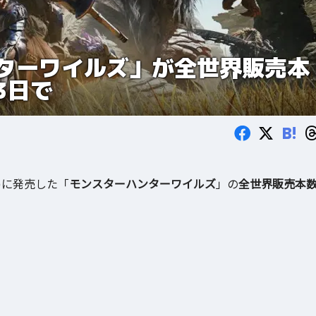
ターワイルズ」が全世界販売本
3日で
B!
金)に発売した「
モンスターハンターワイルズ
」の
全世界販売本
。