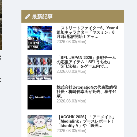
最新記事
「ストリートファイター6」Year 4
追加キャラクター「ヤスミン」8
月3日配信開始！アッ…
2026.08.03(Mon)
「SFL JAPAN 2026」参戦チーム
の応援アイテム「SFLうちわ」
「SFL法被」をゲーム内で…
2026.08.03(Mon)
数
株式会社DetonatioNの代表取締役
社長・梅崎伸幸氏が死去、享年44
歳。
2026.08.03(Mon)
【ACGHK 2026】「アニメイト」
「Medialink」ブースレポート！
「Identity V」や「映画…
2026.08.03(Mon)