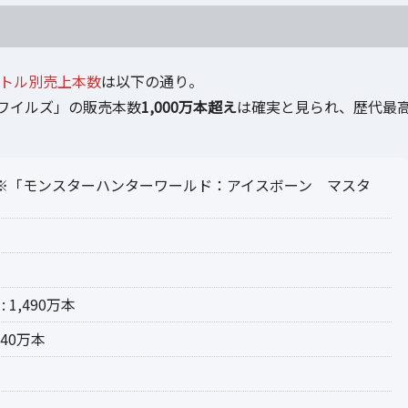
トル別売上本数
は以下の通り。
ワイルズ」の販売本数
1,000万本超え
は確実と見られ、歴代最
本 ※「モンスターハンターワールド：アイスボーン マスタ
,490万本
40万本