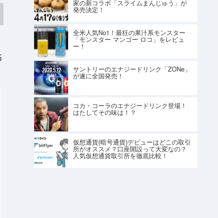
家の新コラボ「スライムまんじゅう」が
発売決定！
全米人気No1！最狂の果汁系モンスター
「モンスター マンゴー ロコ」をレビュ
ー！
高
サントリーのエナジードリンク「ZONe」
が遂に全国発売！
コカ・コーラのエナジードリンク登場！
はたしてその味は！？
仮想通貨(暗号通貨)デビューはどこの取引
所がオススメ？口座開設って大変なの？
人気仮想通貨取引所を徹底比較！