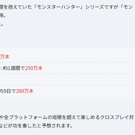
題を抱えていた「モンスターハンター」シリーズですが「モン
得。
た。
0万本
 約1週間で
250万本
約5日で
200万本
スや全プラットフォームの垣根を超えて楽しめるクロスプレイ対
などが功を奏したと予想されます。