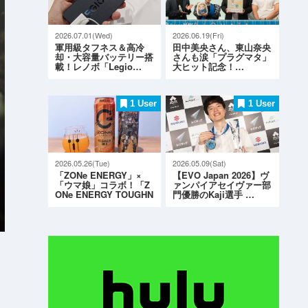
2026.07.01(Wed)
2026.06.19(Fri)
軍用級タフネス＆高冷
田中美央さん、東山奈央
却・大容量バッテリー搭
さんも涙「プラグマタ」
載！レノボ「Legio…
大ヒット記念！…
1 User
1 User
2026.05.26(Tue)
2026.05.09(Sat)
「ZONe ENERGY」×
【EVO Japan 2026】ヴ
「ウマ娘」コラボ！「Z
ァンパイアセイヴァー部
ONe ENERGY TOUGHN
門優勝のKaji選手 …
ESS G…