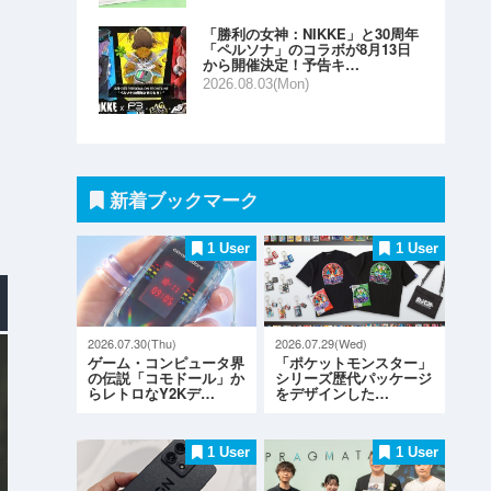
「勝利の女神：NIKKE」と30周年
「ペルソナ」のコラボが8月13日
から開催決定！予告キ…
2026.08.03(Mon)
新着ブックマーク
1 User
1 User
2026.07.30(Thu)
2026.07.29(Wed)
ゲーム・コンピュータ界
「ポケットモンスター」
の伝説「コモドール」か
シリーズ歴代パッケージ
らレトロなY2Kデ…
をデザインした…
1 User
1 User