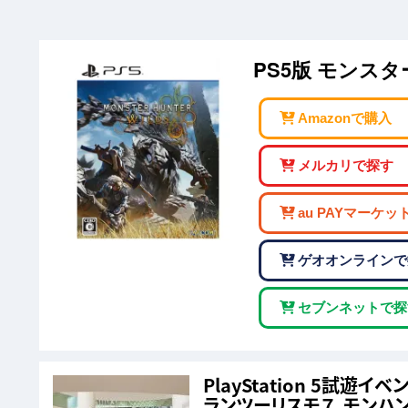
PS5版 モンス
Amazonで購入
メルカリで探す
au PAYマーケッ
ゲオオンラインで
セブンネットで探
PlayStation 5試
ランツーリスモ７、モンハ