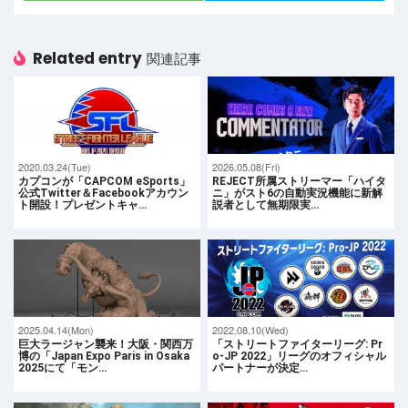
Related entry
関連記事
2020.03.24(Tue)
2026.05.08(Fri)
カプコンが「CAPCOM eSports」
REJECT所属ストリーマー「ハイタ
公式Twitter＆Facebookアカウン
ニ」がスト6の自動実況機能に新解
ト開設！プレゼントキャ…
説者として無期限実…
2025.04.14(Mon)
2022.08.10(Wed)
巨大ラージャン襲来！大阪・関西万
「ストリートファイターリーグ: Pr
博の「Japan Expo Paris in Osaka
o-JP 2022」リーグのオフィシャル
2025にて「モン…
パートナーが決定…