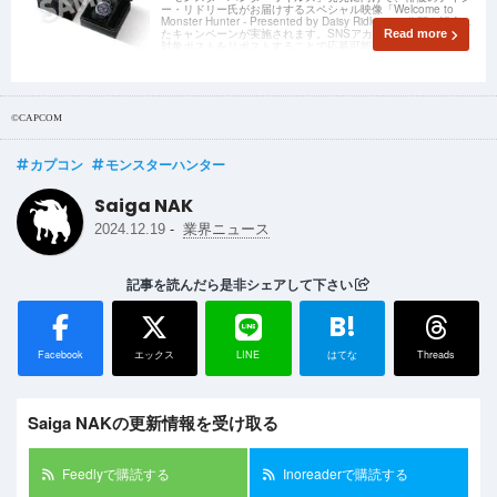
ー・リドリー氏がお届けするスペシャル映像「Welcome to
Monster Hunter - Presented by Daisy Ridley」の公開を記念し
たキャンペーンが実施されます。SNSアカウントをフォロー・
Read more
対象ポストをリポストすることで応募可能です
©CAPCOM
カプコン
モンスターハンター
Saiga NAK
-
2024.12.19
業界ニュース
記事を読んだら是非シェアして下さい
B!
Facebook
エックス
LINE
はてな
Threads
Saiga NAKの更新情報を受け取る
Feedlyで購読する
Inoreaderで購読する