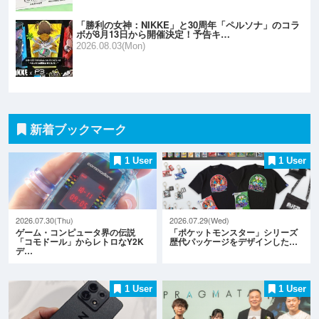
「勝利の女神：NIKKE」と30周年「ペルソナ」のコラ
ボが8月13日から開催決定！予告キ…
2026.08.03(Mon)
新着ブックマーク
1 User
1 User
2026.07.30(Thu)
2026.07.29(Wed)
ゲーム・コンピュータ界の伝説
「ポケットモンスター」シリーズ
「コモドール」からレトロなY2K
歴代パッケージをデザインした…
デ…
1 User
1 User