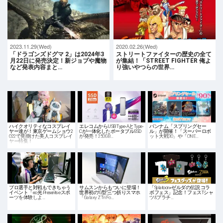
2023.11.29(Wed)
2020.02.26(Wed)
「ドラゴンズドグマ 2」は2024年3
ストリートファイターの歴史の全て
月22日に発売決定！新ジョブや魔物
が集結！「STREET FIGHTER 俺よ
など発表内容まと…
り強いやつらの世界…
ハイクオリティなコスプレイ
エレコムからUSB Type-AとType-
バンナム「スプリングセー
ヤー達が！東京ゲームショウ2
Cが一体化したポータブルSSD
ル」が開催！「スーパーロボ
022で見掛けた美人コスプレイ
が発売！250GB…
ット大戦30」や「ONE…
ヤー特集！
プロ選手と対戦もできちゃう
サムスンからもついに登場！
「Splatoon×ゼルダの伝説 コラ
イベント「eo光 Presents eスポ
世界初の“G型”三つ折りスマホ
ボフェス」記念！フェスTシャ
ーツを体験しよ…
「Galaxy Z TriFo…
ツ&プラチ…