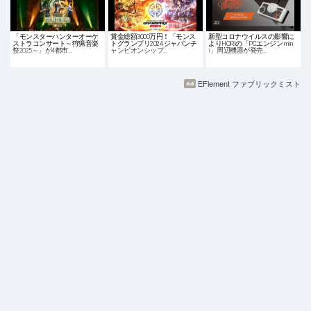
「モンスターハンターオーケ
賞金総額3000万円！「モンス
新型コロナウイルスの影響に
ストラコンサート～狩猟音楽
トグランプリ2024 ジャパンチ
よりHORIの「PCエンジン min
祭2025～」が4都市…
ャンピオンシップ…
i」周辺機器が発売…
EFlement ファブリックミスト