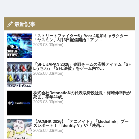
最新記事
「ストリートファイター6」Year 4追加キャラクター
「ヤスミン」8月3日配信開始！アッ…
2026.08.03(Mon)
「SFL JAPAN 2026」参戦チームの応援アイテム「SF
Lうちわ」「SFL法被」をゲーム内で…
2026.08.03(Mon)
株式会社DetonatioNの代表取締役社長・梅崎伸幸氏が
死去、享年44歳。
2026.08.03(Mon)
【ACGHK 2026】「アニメイト」「Medialink」ブー
スレポート！「Identity V」や「映画…
2026.08.03(Mon)