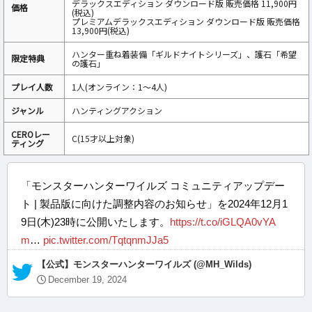
デラックスエディション ダウンロード版 販売価格 11,900円
価格
(税込)
プレミアムデラックスエディション ダウンロード版 販売価格
13,900円(税込)
ハンター重ね着装備「ギルドナイトシリーズ」、護石「希望
限定特典
の護石」
プレイ人数
1人(オンライン：1～4人)
ジャンル
ハンティングアクション
CEROレー
C(15才以上対象)
ティング
「モンスターハンターワイルズ コミュニティアップデー
ト | 製品版に向けた調整内容のお知らせ」を2024年12月1
9日(木)23時に公開いたします。
https://t.co/iGLQA0vYA
m
…
pic.twitter.com/TqtqnmJJa5
— 【公式】モンスターハンターワイルズ (@MH_Wilds)
December 19, 2024