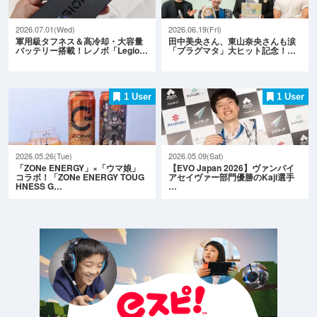
2026.07.01(Wed)
2026.06.19(Fri)
軍用級タフネス＆高冷却・大容量
田中美央さん、東山奈央さんも涙
バッテリー搭載！レノボ「Legio…
「プラグマタ」大ヒット記念！…
1 User
1 User
2026.05.26(Tue)
2026.05.09(Sat)
「ZONe ENERGY」×「ウマ娘」
【EVO Japan 2026】ヴァンパイ
コラボ！「ZONe ENERGY TOUG
アセイヴァー部門優勝のKaji選手
HNESS G…
…