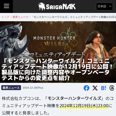
日本語
トップ
業界ニュース
「モンスターハンターワイルズ」コミュニティアップデート映像が12月
>
>
「モンスターハンターワイルズ」コミュニ
ティアップデート映像が12月19日に公開！
製品版に向けた調整内容やオープンベータ
テストからの変更点を紹介
B!
業界ニュース
2024.12.19(Thu)
株式会社カプコンは、「
モンスターハンターワイルズ
」のコ
ミュニティアップデート映像を
2024年12月19日(木)23:00
に
公開すると発表しました。