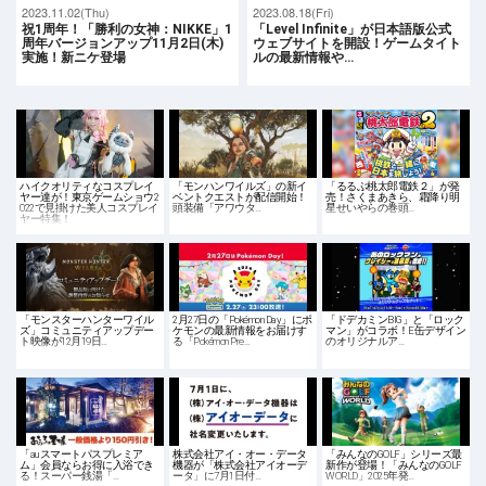
2023.11.02(Thu)
2023.08.18(Fri)
祝1周年！「勝利の女神：NIKKE」1
「Level Infinite」が日本語版公式
周年バージョンアップ11月2日(木)
ウェブサイトを開設！ゲームタイト
実施！新ニケ登場
ルの最新情報や…
ハイクオリティなコスプレイ
「モンハンワイルズ」の新イ
「るるぶ桃太郎電鉄２」が発
ヤー達が！東京ゲームショウ2
ベントクエストが配信開始！
売！さくまあきら、霜降り明
022で見掛けた美人コスプレイ
頭装備「アワウタ…
星せいやらの巻頭…
ヤー特集！
「モンスターハンターワイル
2月27日の「Pokémon Day」にポ
「ドデカミンBIG」と「ロック
ズ」コミュニティアップデー
ケモンの最新情報をお届けす
マン」がコラボ！E缶デザイン
ト映像が12月19日…
る「Pokémon Pre…
のオリジナルア…
「auスマートパスプレミア
株式会社アイ・オー・データ
「みんなのGOLF」シリーズ最
ム」会員ならお得に入浴でき
機器が「株式会社アイオーデ
新作が登場！「みんなのGOLF
る！スーパー銭湯「…
ータ」に7月1日付…
WORLD」2025年発…