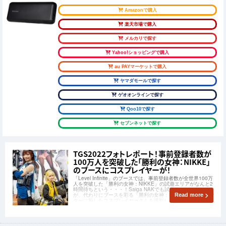
Amazonで購入
楽天市場で購入
メルカリで探す
Yahoo!ショッピングで購入
au PAYマーケットで購入
ヤマダモールで探す
ゲオオンラインで探す
Qoo10で探す
セブンネットで探す
TGS2022フォトレポート！事前登録者数が
100万人を突破した「勝利の女神：NIKKE」
のブースにコスプレイヤーが！
「Level Infinite」のブースでは、事前登録者数が全世界100万
人を突破した「勝利の女神：NIKKE」の試遊エリアがなんと2
時間待ちという・・・！Saiga NAKでも試遊したかったです
が、代わりにブースを彩る「勝利の女神：NIKKE」のキャラク
Read more
ターに扮したコスプレイヤーさんを撮影してきました！