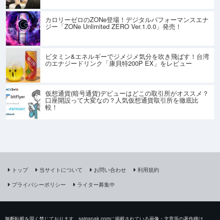
カロリーゼロのZONe登場！デジタルパフォーマンスエナ
ジー「ZONe Unlimited ZERO Ver.1.0.0」発売！
ビタミン&エネルギーでジメジメ気分を吹き飛ばす！台湾
のエナジードリンク「康貝特200P EX」をレビュー
仮想通貨(暗号通貨)デビューはどこの取引所がオススメ？
口座開設って大変なの？人気仮想通貨取引所を徹底比
較！
トップ
当サイトについて
お問い合わせ
利用規約
プライバシーポリシー
ライター募集中
無断転載を固く禁じております。saiganak.comに掲載されている画像・文章等の著作権は