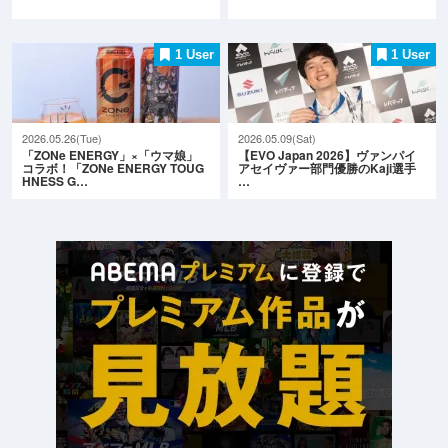
1 User
1 User
2026.05.26(Tue)
2026.05.09(Sat)
「ZONe ENERGY」×「ウマ娘」
【EVO Japan 2026】ヴァンパイ
コラボ！「ZONe ENERGY TOUG
アセイヴァー部門優勝のKaji選手
HNESS G…
…