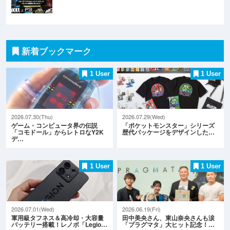
新着ブックマーク
1 User
1 User
2026.07.30(Thu)
2026.07.29(Wed)
ゲーム・コンピュータ界の伝説
「ポケットモンスター」シリーズ
「コモドール」からレトロなY2K
歴代パッケージをデザインした…
デ…
1 User
1 User
2026.07.01(Wed)
2026.06.19(Fri)
軍用級タフネス＆高冷却・大容量
田中美央さん、東山奈央さんも涙
バッテリー搭載！レノボ「Legio…
「プラグマタ」大ヒット記念！…