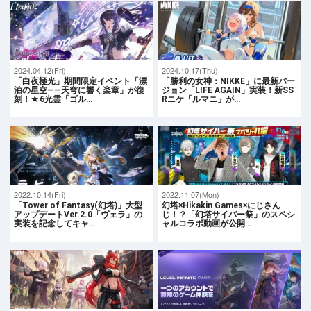
2024.04.12(Fri)
2024.10.17(Thu)
「⽩夜極光」期間限定イベント「漂
「勝利の女神：NIKKE」に最新バー
泊の星空――天穹に響く楽章」が復
ジョン「LIFE AGAIN」実装！新SS
刻！★6光霊「ゴル…
Rニケ「ルマニ」が…
2022.10.14(Fri)
2022.11.07(Mon)
「Tower of Fantasy(幻塔)」大型
幻塔×Hikakin Games×にじさん
アップデートVer.2.0「ヴェラ」の
じ！？「幻塔サイバー祭」のスペシ
実装を記念してキャ…
ャルコラボ動画が公開…