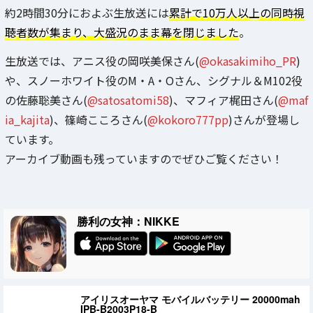
約2時間30分におよぶ生放送には
累計で10万人以上の同時視
聴者数が集まり、大盛況のまま幕を閉じました
。
生放送では、アニス役の岡咲美保さん(
@okasakimiho_PR
)
や、スノーホワイト役のM・A・Oさん、シグナル＆M102役
の佐藤聡美さん(
@satosatomi58
)、マフィア梶田さん(
@maf
ia_kajita
)、篠崎こころさん(
@kokoro777pp
)さんが登場し
ています。
アーカイブ動画も残っていますのでぜひご覧ください！
勝利の女神：NIKKE
アイリスオーヤマ モバイルバッテリー 20000mah
IPB-B2003P18-B