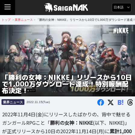
日本語
トップ
業界ニュース
「勝利の女神：NIKKE」リリースから10日で1,000万ダウンロード達
>
>
「勝利の女神：NIKKE」リリースから10日
で1,000万ダウンロード達成！特別報酬配
布決定！
B!
業界ニュース
2022.11.15(Tue)
2022年11月4日(金)にリリースしたばかりの、背中で魅せる
ガンガールRPGこと「
勝利の女神：NIKKE
(以下、NIKKE)」
が正式リリースから10日の2022年11月14日(月)に
累計1,000