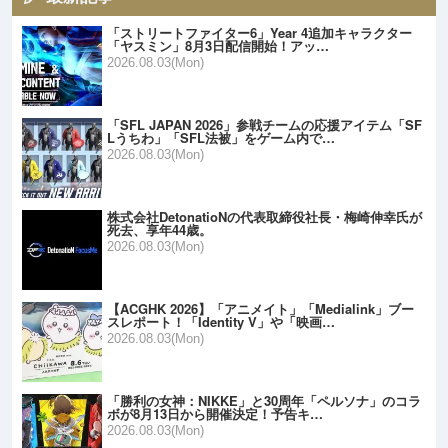
「ストリートファイター6」Year 4追加キャラクター
「ヤスミン」8月3日配信開始！アッ…
2026.08.03(Mon)
「SFL JAPAN 2026」参戦チームの応援アイテム「SF
Lうちわ」「SFL法被」をゲーム内で…
2026.08.03(Mon)
株式会社DetonatioNの代表取締役社長・梅崎伸幸氏が
死去、享年44歳。
2026.08.03(Mon)
【ACGHK 2026】「アニメイト」「Medialink」ブー
スレポート！「Identity V」や「映画…
2026.08.03(Mon)
「勝利の女神：NIKKE」と30周年「ペルソナ」のコラ
ボが8月13日から開催決定！予告キ…
2026.08.03(Mon)