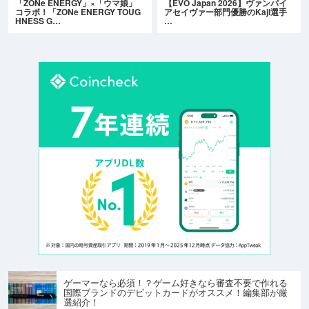
「ZONe ENERGY」×「ウマ娘」
【EVO Japan 2026】ヴァンパイ
コラボ！「ZONe ENERGY TOUG
アセイヴァー部門優勝のKaji選手
HNESS G…
…
ゲーマーなら必須！？ゲーム好きなら審査不要で作れる
国際ブランドのデビットカードがオススメ！編集部が厳
選紹介！