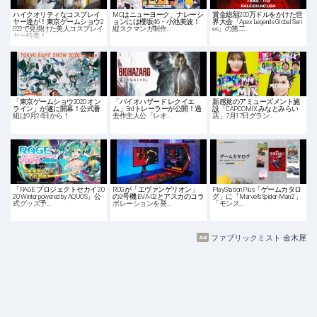
ハイクオリティなコスプレイ
MCはニューヨーク、ナレーシ
賞金総額200万ドルをかけた世
ヤー達が！東京ゲームショウ2
ョンには櫻坂46・小池美波！
界大会「Apex Legends Global Seri
022で見掛けた美人コスプレイ
縦スクマンガ制作…
es」の第二…
ヤー特集！
「東京ゲームショウ2020 オン
「バイオハザード レクイエ
新感覚のアミューズメント施
ライン」が遂に開幕！公式番
ム」3rdトレーラーが公開！過
設「CAPCOMIX みなとみらい
組は9月24日から！
去作主人公「レオ…
店」7月17日グラン…
「RAGE プロジェクトセカイ 20
ROGが「エヴァンゲリオン」
PlayStation Plus「ゲームカタロ
20 Winter powered by AQUOS」公
の2号機 EVA-02とアスカのコラ
グ」に「Marvel’s Spider-Man 2」
式グッズ予…
ボレーションを発…
「モンス…
ファブリックミスト 金木犀