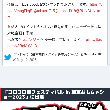
今回は、Everybody&ブンブン丸でお送りします。
https://t.
co/bVmugFbqRi
@takuto_715
@montitti319
@BUNBUN_fa
m
番組内ではイマドキバトル4種を使用したユーザー参加型
対戦企画も予定！
出演者と
#ニンジャラ
を一緒にプレイしよう！
pic.twitter.
com/y3RdMkVluD
— ニンジャラ（基本無料・スイッチ専用ゲーム） (@Ninjala_JP)
May 12, 2023
「コロコロ魂フェスティバル in 東京おもちゃシ
ョー2023」に出展