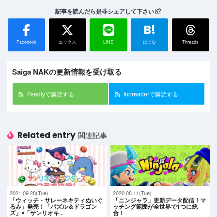
記事を読んだら是非シェアして下さい
B!
Facebook
エックス
LINE
はてな
Threads
Saiga NAKの更新情報を受け取る
Feedlyで購読する
Inoreaderで購読する
Related entry
関連記事
2021.09.28(Tue)
2020.08.11(Tue)
「ウィッチ・サレーネキティぬいぐ
「ニンジャラ」更新データ配信！マ
るみ」発売！「パズル＆ドラゴン
ッチング範囲が全世界で1つに統
ズ」×「サンリオキ…
合！