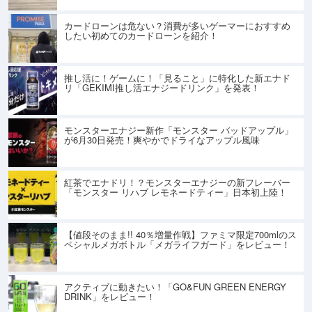
カードローンは危ない？消費が多いゲーマーにおすすめ
したい初めてのカードローンを紹介！
推し活に！ゲームに！「見ること」に特化した新エナド
リ「GEKIMI推し活エナジードリンク」を発表！
モンスターエナジー新作「モンスター バッドアップル」
が6月30日発売！爽やかでドライなアップル風味
紅茶でエナドリ！？モンスターエナジーの新フレーバー
「モンスター リハブ レモネードティー」日本初上陸！
【値段そのまま!! 40％増量作戦】ファミマ限定700mlのス
ペシャルメガボトル「メガライフガード」をレビュー！
アクティブに動きたい！「GO&FUN GREEN ENERGY
DRINK」をレビュー！