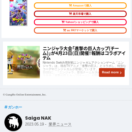
Amazonで購入
楽天市場で購入
Yahoo!ショッピングで購入
au PAYマーケットで購入
ニンジャラ大会「進撃の巨人カップ(チー
ム)」が4月23日(日)開催！報酬はコラボアイ
テム
Nintendo Switch用対戦ニンジャガムアクションゲーム「ニン
ジャラ」は、現在TVアニメ「進撃の巨人」とコラボし、特別な
コーデやニンジャガムが登場しています。そして2023年4月23
日(日)に、「ニンジャラ」最強チームを決めるコラボニンジャ
Read more
ラ大会「進撃の巨人カップ(チーム)」が開催されることが発表
されました。
© GungHo Online Entertainment, Inc.
ガンホー
Saiga NAK
-
2023.05.19
業界ニュース