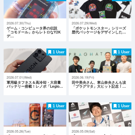
2026.07.30(Thu)
2026.07.29(Wed)
ゲーム・コンピュータ界の伝説
「ポケットモンスター」シリーズ
「コモドール」からレトロなY2K
歴代パッケージをデザインした…
デ…
1 User
1 User
2026.07.01(Wed)
2026.06.19(Fri)
軍用級タフネス＆高冷却・大容量
田中美央さん、東山奈央さんも涙
バッテリー搭載！レノボ「Legio…
「プラグマタ」大ヒット記念！…
1 User
1 User
2026.05.26(Tue)
2026.05.09(Sat)