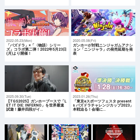
2022.05.23(Mon)
2020.05.08(Fri)
「パズドラ」×「〈物語〉シリー
ガンホーが対戦ニンジャガムアクシ
ズ」コラボ第二弾！2022年5月23日
ョン「ニンジャラ」の発売延期を発
(月)より開催！
表
2025.09.30(Tue)
2023.01.26(Thu)
【TGS2025】ガンホーブースで「L
「東京eスポーツフェスタ present
ET IT DIE: INFERNO」を世界最速
s パズドラチャレンジカップ2023」
試遊！藤井四段がイ…
本戦迫る！会場に…