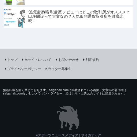
仮想通貨(暗号通貨)デビューはどこの取引所がオススメ？
口座開設って大変なの？人気仮想通貨取引所を徹底比
較！
トップ
当サイトについて
お問い合わせ
利用規約
プライバシーポリシー
ライター募集中
無断転載を固く禁じております。saiganak.comに掲載されている画像・文章等の著作権は
saiganak.comないしカメラマン・ライター、又は引用・出典元のサイトに帰属されます。
eスポーツニュースメディア | サイガナック