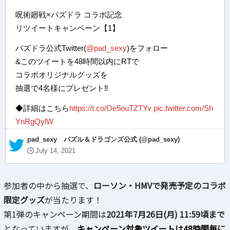
呪術廻戦×パズドラ コラボ記念
リツイートキャンペーン【1】
パズドラ公式Twitter(
@pad_sexy
)をフォロー
&このツイートを48時間以内にRTで
コラボオリジナルグッズを
抽選で4名様にプレゼント‼️
◆詳細はこちら
https://t.co/Oe5ouTZTYv
pic.twitter.com/Sh
YnRgQylW
— pad_sexy パズル＆ドラゴンズ公式 (@pad_sexy)
July 14, 2021
参加者の中から抽選で、
ローソン・HMVで発売予定のコラボ
限定グッズ
が当たります！
第1弾のキャンペーン期間は
2021年7月26日(月) 11:59頃まで
となっていますが、
キャンペーン対象ツイートは48時間毎に