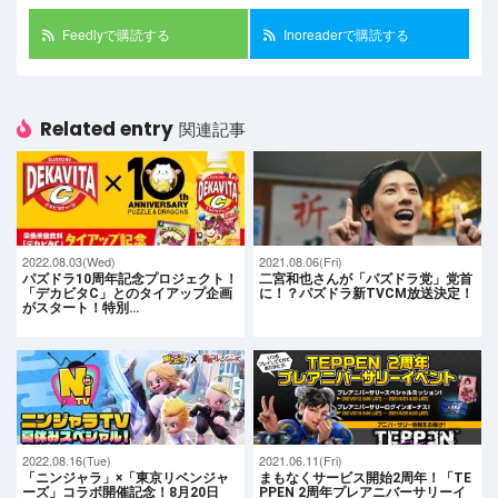
Feedlyで購読する
Inoreaderで購読する
Related entry
関連記事
2022.08.03(Wed)
2021.08.06(Fri)
パズドラ10周年記念プロジェクト！
二宮和也さんが「パズドラ党」党首
「デカビタC」とのタイアップ企画
に！？パズドラ新TVCM放送決定！
がスタート！特別…
2022.08.16(Tue)
2021.06.11(Fri)
「ニンジャラ」×「東京リベンジャ
まもなくサービス開始2周年！「TE
ーズ」コラボ開催記念！8月20日
PPEN 2周年プレアニバーサリーイ