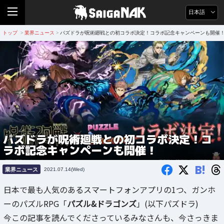
日本語
トップ
業界ニュース
パズドラが呪術廻戦との初コラボ決定！コラボ記念キャンペーンも開催
>
>
パズドラが呪術廻戦との初コラボ決定！コ
ラボ記念キャンペーンも開催！
B!
業界ニュース
2021.07.14(Wed)
日本で最も人気のあるスマートフォンアプリの1つ、ガンホ
ーのパズルRPG「
パズル&ドラゴンズ
」(以下パズドラ)
今この記事を読んでくださっているみなさんも、今さっきま