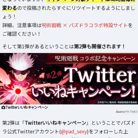
変わる
ので投稿されたらすぐにリツイートするようにしまし
ょう！
詳細、注意事項は
呪術廻戦 × パズドラコラボ特設サイト
を
ご確認ください！
そして第1弾があるということは
第2弾も開催されます！
Twitterいいねキャンペーン
PR TIMES
第2弾は「
Twitterいいねキャンペーン
」ということでパズド
ラ公式Twitterアカウント(
@pad_sexy
)をフォローした上