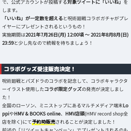
で、公式アカウントが投稿する
対象ツイートに「いいね」
を
します。
「いいね」が一定数を超える
と呪術廻戦コラボガチャがプレ
イヤーにプレゼントされるというもの！
実施期間は
2021年7月26日(月) 12:00頃 ～ 2021年8月8月(日)
23:59
と少し先なので続報を待ちましょう！
コラボグッズ受注販売決定！
呪術廻戦とパズドラのコラボを記念して、コラボキャラクタ
ーイラスト使用した
コラボ限定グッズ
の発売が決定しまし
た！
全国のローソン、ミニストップにあるマルチメディア端末
Lo
ppi
や
HMV & BOOKS online
、
HMV店頭
(HMV record shop全
店を除く)にて
予約時販売
されることが決定しました！
前述の「リツイートキャンペーン」でプレゼントされるのも