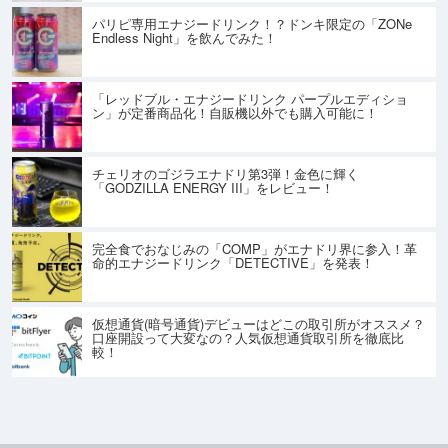
パリピ専用エナジードリンク！？ドンキ限定の「ZONe
Endless Night」を飲んでみた！
「レッドブル・エナジードリンク パープルエディショ
ン」が定番商品化！自販機以外でも購入可能に！
チェリオのゴジラエナドリ第3弾！金色に輝く
「GODZILLA ENERGY III」をレビュー！
完全食でおなじみの「COMP」がエナドリ界に参入！革
命的エナジードリンク「DETECTIVE」を発表！
仮想通貨(暗号通貨)デビューはどこの取引所がオススメ？
口座開設って大変なの？人気仮想通貨取引所を徹底比
較！