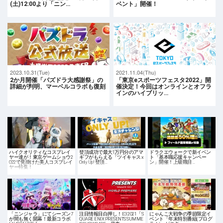
(土)12:00より「ニン…
ベント」開催！
2023.10.31(Tue)
2021.11.04(Thu)
2か月開催「パズドラ大感謝祭」の
「東京eスポーツフェスタ2022」開
詳細が判明、マーベルコラボも復刻
催決定！今回はオンラインとオフラ
インのハイブリッ…
ハイクオリティなコスプレイ
登頂成功で最大1万円分のアマ
ドラクエウォークで新イベン
ヤー達が！東京ゲームショウ2
ギフがもらえる「ツイキャス x
ト「基本職応援キャンペー
022で見掛けた美人コスプレイ
Only Up! 登頂…
ン」開催！上級職目…
ヤー特集！
「ニンジャラ」にてシーズン7
注目情報目白押し！E3 2021「S
にゃんこ大戦争の季節限定イ
が間も無く開幕！最新コラボ
QUARE ENIX PRESENTS SUMME
ベント「年末特別番組(プログ