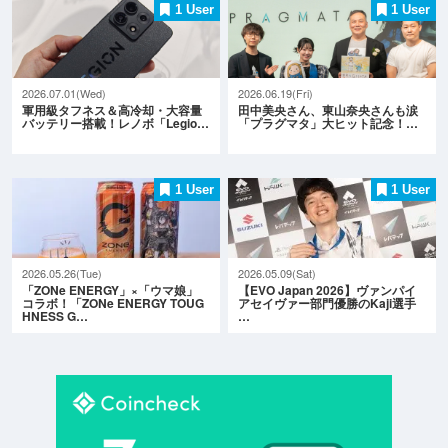
1 User
1 User
2026.07.01(Wed)
2026.06.19(Fri)
軍用級タフネス＆高冷却・大容量
田中美央さん、東山奈央さんも涙
バッテリー搭載！レノボ「Legio…
「プラグマタ」大ヒット記念！…
1 User
1 User
2026.05.26(Tue)
2026.05.09(Sat)
「ZONe ENERGY」×「ウマ娘」
【EVO Japan 2026】ヴァンパイ
コラボ！「ZONe ENERGY TOUG
アセイヴァー部門優勝のKaji選手
HNESS G…
…