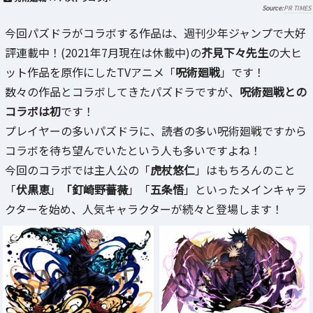
PR TIMES
今回パズドラがコラボする作品は、週刊少年ジャンプで大好
評連載中！(2021年7月現在は休載中)の
芥見下々先生
の大ヒ
ット作品を原作にしたTVアニメ「
呪術廻戦
」です！
数々の作品とコラボしてきたパズドラですが、
呪術廻戦との
コラボは初
です！
プレイヤーの多いパズドラに、読者の多い呪術廻戦ですから
コラボを待ち望んでいたという人も多いですよね！
今回のコラボでは主人公の「
虎杖悠仁
」はもちろんのこと
「
伏黒恵
」
「釘崎野薔薇
」「
五条悟
」といったメインキャラ
クターを始め、人気キャラクターが続々と登場します！