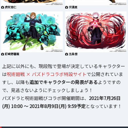
虎杖悠仁
伏黒恵
釘崎野薔薇
五条悟
上記に以外にも、現段階で登場が決定しているキャラクター
は
呪術廻戦 × パズドラコラボ特設サイト
で公開されていま
すし、以降も
追加でキャラクターの発表がある
ようですの
で、見逃さないようにチェックしましょう！
パズドラと呪術廻戦びコラボ開催期間は、
2021年7月26日
(月) 10:00 ～ 2021年8月9日(月) 9:59予定
となっています！