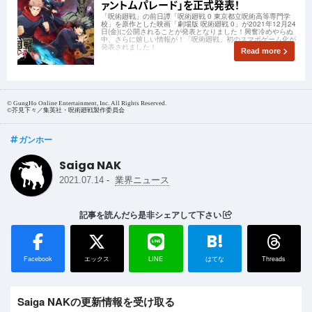
ァントムパレード」を正式発表！
「呪術廻戦」の前日譚「呪術廻戦 0 東京都立呪術高等専門学
校」を原作とした映画「劇場版 呪術廻戦 0」が2021年12月24
日(金)に公開されることが発表となりました！興奮冷めやらぬ
中、さらに嬉しい情報が！「呪術廻戦」初のスマボゲーム化が
発表されました！
Read more
© GungHo Online Entertainment, Inc. All Rights Reserved.
©芥見下々／集英社・呪術廻戦製作委員会
ガンホー
Saiga NAK
-
2021.07.14
業界ニュース
記事を読んだら是非シェアして下さい
B!
Facebook
エックス
LINE
はてな
Threads
Saiga NAKの更新情報を受け取る