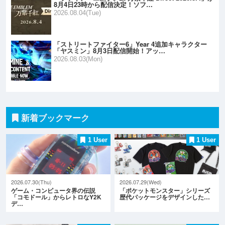
8月4日23時から配信決定！ソフ…
2026.08.04(Tue)
「ストリートファイター6」Year 4追加キャラクター
「ヤスミン」8月3日配信開始！アッ…
2026.08.03(Mon)
新着ブックマーク
1 User
1 User
2026.07.30(Thu)
2026.07.29(Wed)
ゲーム・コンピュータ界の伝説
「ポケットモンスター」シリーズ
「コモドール」からレトロなY2K
歴代パッケージをデザインした…
デ…