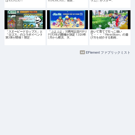
はVOCALOID！
R SHOWCASE」発表…
ラム)」がスター…
「スヌーピードロップス」と
「ぷよぷよ」35周年記念POP U
歩いて育てて引っこ抜い
「ロゴス」のコラボイベント
P STOREの開催が決定！2026年
て・・・「Pikmin Bloom」の遊
第2弾が開催！限定…
2月から横浜、大…
び方を紹介する動画…
EFlement ファブリックミスト