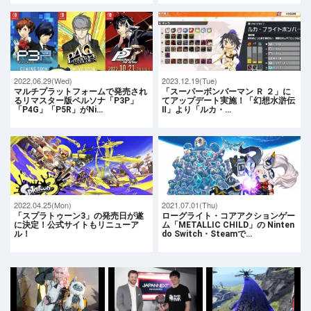
2022.06.29(Wed)
2023.12.19(Tue)
マルチプラットフォームで発売され
「スーパーボンバーマン Ｒ ２」に
るリマスター版ペルソナ「P3P」
てアップデート実施！「幻想水滸伝
「P4G」「P5R」がNi…
Ⅱ」より「ルカ・…
2022.04.25(Mon)
2021.07.01(Thu)
「スプラトゥーン3」の発売日が遂
ローグライト・コアアクションゲー
に決定！公式サイトもリニューア
ム「METALLIC CHILD」の Ninten
ル！
do Switch・Steamで…