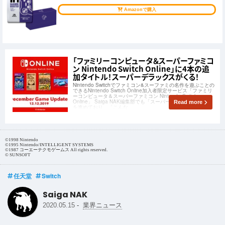
Amazonで購入
「ファミリーコンピュータ＆スーパーファミコ
ン Nintendo Switch Online」に4本の追
加タイトル！スーパーデラックスがくる！
Nintendo Switchでファミコン&スーファミの名作を遊ぶことの
できるNintendo Switch Online加入者限定サービス「ファミリ
ーコンピュータ＆スーパーファミコン Nintendo Switch
Online」 Saiga NAK編集部でも「スーパーマリオワールド」
Read more
を進めており、「こんな
©1998 Nintendo
©1995 Nintendo/INTELLIGENT SYSTEMS
©1987 コーエーテクモゲームス All rights reserved.
© SUNSOFT
任天堂
Switch
Saiga NAK
-
2020.05.15
業界ニュース