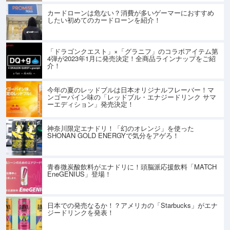
カードローンは危ない？消費が多いゲーマーにおすすめ
したい初めてのカードローンを紹介！
「ドラゴンクエスト」×「グラニフ」のコラボアイテム第
4弾が2023年1月に発売決定！全商品ラインナップをご紹
介！
今年の夏のレッドブルは日本オリジナルフレーバー！マ
ンゴーパイン味の「レッドブル・エナジードリンク サマ
ーエディション」発売決定！
神奈川限定エナドリ！「幻のオレンジ」を使った
SHONAN GOLD ENERGYで気分をアゲろ！
青春微炭酸飲料がエナドリに！頭脳派応援飲料「MATCH
EneGENIUS」登場！
日本での発売なるか！？アメリカの「Starbucks」がエナ
ジードリンクを発表！