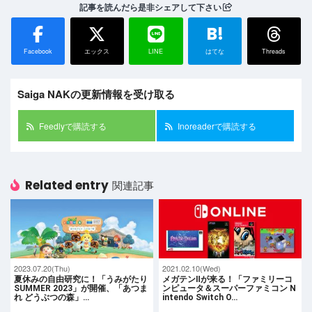
記事を読んだら是非シェアして下さい
B!
Facebook
エックス
LINE
はてな
Threads
Saiga NAKの更新情報を受け取る
Feedlyで購読する
Inoreaderで購読する
Related entry
関連記事
2023.07.20(Thu)
2021.02.10(Wed)
夏休みの自由研究に！「うみがたり
メガテンⅡが来る！「ファミリーコ
SUMMER 2023」が開催、「あつま
ンピュータ＆スーパーファミコン N
れ どうぶつの森」…
intendo Switch O…