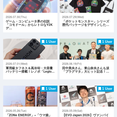
2026.07.30(Thu)
2026.07.29(Wed)
ゲーム・コンピュータ界の伝説
「ポケットモンスター」シリーズ
「コモドール」からレトロなY2K
歴代パッケージをデザインした…
デ…
1 User
1 User
2026.07.01(Wed)
2026.06.19(Fri)
軍用級タフネス＆高冷却・大容量
田中美央さん、東山奈央さんも涙
バッテリー搭載！レノボ「Legio…
「プラグマタ」大ヒット記念！…
1 User
1 User
2026.05.26(Tue)
2026.05.09(Sat)
「ZONe ENERGY」×「ウマ娘」
【EVO Japan 2026】ヴァンパイ