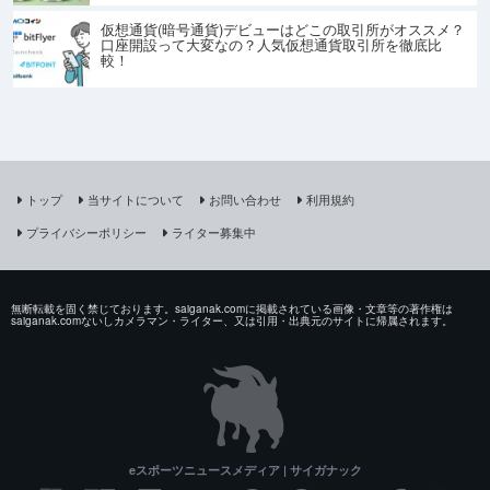
仮想通貨(暗号通貨)デビューはどこの取引所がオススメ？
口座開設って大変なの？人気仮想通貨取引所を徹底比
較！
トップ
当サイトについて
お問い合わせ
利用規約
プライバシーポリシー
ライター募集中
無断転載を固く禁じております。saiganak.comに掲載されている画像・文章等の著作権は
saiganak.comないしカメラマン・ライター、又は引用・出典元のサイトに帰属されます。
eスポーツニュースメディア | サイガナック