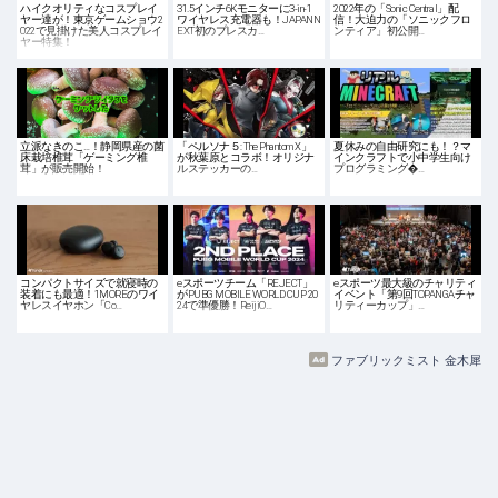
ハイクオリティなコスプレイ
31.5インチ6Kモニターに3-in-1
2022年の「Sonic Central」配
ヤー達が！東京ゲームショウ2
ワイヤレス充電器も！JAPANN
信！大迫力の「ソニックフロ
022で見掛けた美人コスプレイ
EXT初のプレスカ…
ンティア」初公開…
ヤー特集！
立派なきのこ…！静岡県産の菌
「ペルソナ５: The Phantom X」
夏休みの自由研究にも！？マ
床栽培椎茸「ゲーミング椎
が秋葉原とコラボ！オリジナ
インクラフトで小中学生向け
茸」が販売開始！
ルステッカーの…
プログラミング�…
コンパクトサイズで就寝時の
eスポーツチーム「REJECT」
eスポーツ最大級のチャリティ
装着にも最適！1MOREのワイ
がPUBG MOBILE WORLD CUP 20
イベント「第9回TOPANGAチャ
ヤレスイヤホン「Co…
24で準優勝！ReijiO…
リティーカップ」…
ファブリックミスト 金木犀