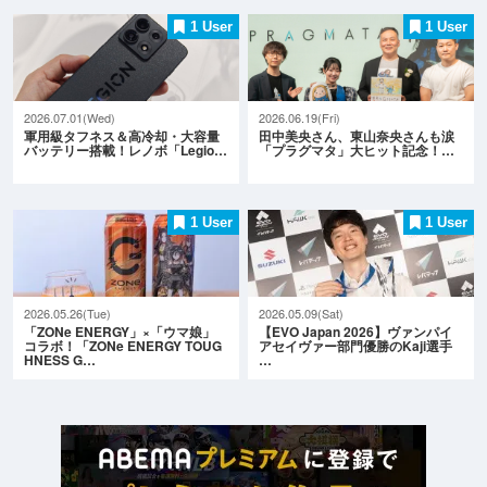
1 User
1 User
2026.07.01(Wed)
2026.06.19(Fri)
軍用級タフネス＆高冷却・大容量
田中美央さん、東山奈央さんも涙
バッテリー搭載！レノボ「Legio…
「プラグマタ」大ヒット記念！…
1 User
1 User
2026.05.26(Tue)
2026.05.09(Sat)
「ZONe ENERGY」×「ウマ娘」
【EVO Japan 2026】ヴァンパイ
コラボ！「ZONe ENERGY TOUG
アセイヴァー部門優勝のKaji選手
HNESS G…
…