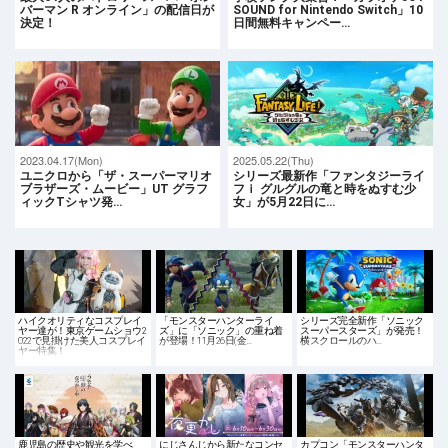
バーマン R オンライン」の配信日が
SOUND for Nintendo Switch」10
決定！
日間無料キャンペー…
2023.04.17(Mon)
2025.05.22(Thu)
ユニクロから「ザ・スーパーマリオ
シリーズ最新作「ファンタジーライ
ブラザーズ・ムービー」UT グラフ
フｉ グルグルの竜と時をぬすむ少
ィックTシャツ発…
女」が5月22日に…
ハイクオリティなコスプレイ
「モンスターハンターライ
シリーズ完全新作「ソニック
ヤー達が！東京ゲームショウ2
ズ」に「ソニック」の重ね着
スーパースターズ」が発売！
022で見掛けた美人コスプレイ
が登場！11月26日(金…
横スクロールのハ…
ヤー特集！
鹿児島の歴史や観光を学べ
にじさんじから新たなコンセ
カプコン「モンスターハンタ