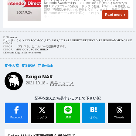
Nintendo Switchですね。 2021年10月8日(金)には鮮やかな有
機ELディスプレイを採用、ドックに有線LANポートを搭載した
新型「有機ELモデル」の発売も控えていますし、先日は遂に
Bluetoothオーディオに対応と、これまで「ここがこうだった
Read more
ら・・・
© Nintendo
©サード・ライン ©CAPCOM CO., LTD. 1989, 2021 ALL RIGHTS RESERVED. REPROGRAMMED GAME
©SEGA
©SEGA 「アレスタ」はエムツーの登録商標です。
©SEGA MUSIC©YUZO KOSHIRO
©Konami Digital Entertainment
任天堂
SEGA
Switch
Saiga NAK
-
2021.10.18
業界ニュース
記事を読んだら是非シェアして下さい
B!
Facebook
エックス
LINE
はてな
Threads