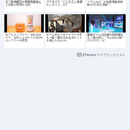
る！島津義弘や長寿院盛敦な
プトボイス「にじさんじ 夜更
ーワイルズ」が全世界販売本
ど武将が登場する戦…
かしボイス」が6…
数800万本を突破！…
カフェインフリー、ゼロカロ
ゲーム中もリモートワーク中
最新ゲームの試遊や特別展示
リー、ゼロシュガー！3つのギ
も一緒！猫が入れるポケット
も！海の日に「PlayStation 祭 T
ルトフリーを実現…
を備えたBauhutte…
OKYO 2019」が…
EFlement ファブリックミスト