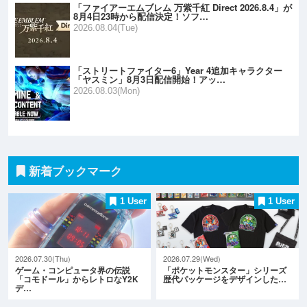
「ファイアーエムブレム 万紫千紅 Direct 2026.8.4」が
8月4日23時から配信決定！ソフ…
2026.08.04(Tue)
「ストリートファイター6」Year 4追加キャラクター
「ヤスミン」8月3日配信開始！アッ…
2026.08.03(Mon)
新着ブックマーク
1 User
1 User
2026.07.30(Thu)
2026.07.29(Wed)
ゲーム・コンピュータ界の伝説
「ポケットモンスター」シリーズ
「コモドール」からレトロなY2K
歴代パッケージをデザインした…
デ…