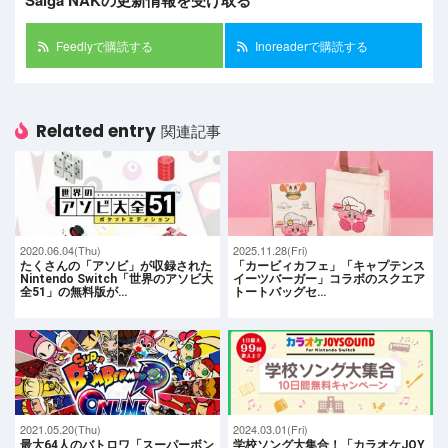
Saiga NAKの更新情報を受け取る
Feedlyで購読する
Inoreaderで購読する
Related entry
関連記事
2020.06.04(Thu)
2025.11.28(Fri)
たくさんの「アソビ」が収録された
「カービィカフェ」「キャプテンス
Nintendo Switch「世界のアソビ大
イーツバーガー」コラボのスクエア
全51」の無料版が…
トートバッグセ…
2021.05.20(Thu)
2024.03.01(Fri)
最大64人のバトロワ「スーパーボン
学校ソング大集合！「カラオケJOY