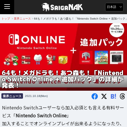
日本語
トップ
業界ニュース
64も！メガドラも！あつ森も！「Nintendo Switch Online + 追加パ
>
>
64も！メガドラも！あつ森も！「Nintend
o Switch Online + 追加パック」の詳細が
発表！
B!
業界ニュース
2021.10.18(Mon)
Nintendo Switchユーザーなら加入必須とも言える有料サー
ビス「
Nintendo Switch Online
」
加入することでオンラインプレイが出来るようになったり、