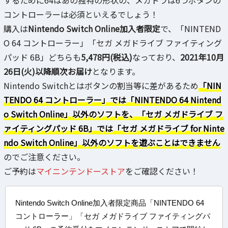
するために64はあの独特の形状の、メガドラは6つボタンの
コントローラーは必須といえるでしょう！
購入は
Nintendo Switch Online加入者限定
で、「NINTEND
O 64 コントローラー」「セガ メガドライブ ファイティング
パッド 6B」どちらも
5,478円(税込)
なっており、
2021年10月
26日(火)以降順次お届け
となります。
Nintendo Switchとはボタンの割当等に差があるため
「NIN
TENDO 64 コントローラー」では「NINTENDO 64 Nintend
o Switch Online」以外のソフトを、「セガ メガドライブ フ
ァイティングパッド 6B」では「セガ メガドライブ for Ninte
ndo Switch Online」以外のソフトを遊ぶことはできません
のでご注意ください。
ご予約は
マイニンテンドーストア
をご確認ください！
Nintendo Switch Online加入者限定商品「NINTENDO 64
コントローラー」「セガ メガドライブ ファイティングパ