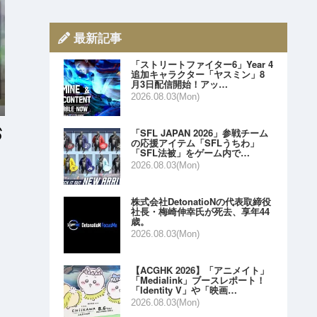
最新記事
「ストリートファイター6」Year 4
追加キャラクター「ヤスミン」8
月3日配信開始！アッ…
2026.08.03(Mon)
「SFL JAPAN 2026」参戦チーム
の応援アイテム「SFLうちわ」
「SFL法被」をゲーム内で…
2026.08.03(Mon)
株式会社DetonatioNの代表取締役
社長・梅崎伸幸氏が死去、享年44
歳。
2026.08.03(Mon)
【ACGHK 2026】「アニメイト」
「Medialink」ブースレポート！
「Identity V」や「映画…
2026.08.03(Mon)