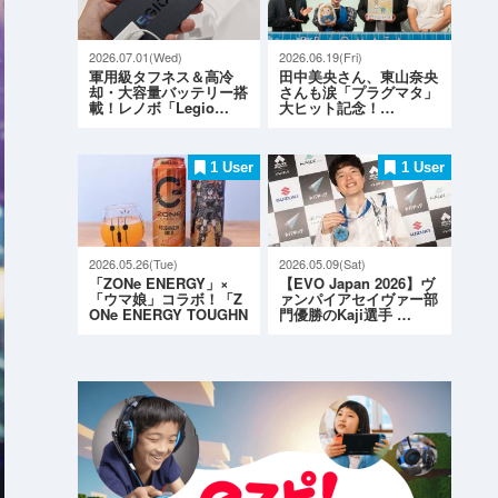
2026.07.01(Wed)
2026.06.19(Fri)
軍用級タフネス＆高冷
田中美央さん、東山奈央
却・大容量バッテリー搭
さんも涙「プラグマタ」
載！レノボ「Legio…
大ヒット記念！…
1 User
1 User
2026.05.26(Tue)
2026.05.09(Sat)
「ZONe ENERGY」×
【EVO Japan 2026】ヴ
「ウマ娘」コラボ！「Z
ァンパイアセイヴァー部
ONe ENERGY TOUGHN
門優勝のKaji選手 …
ESS G…