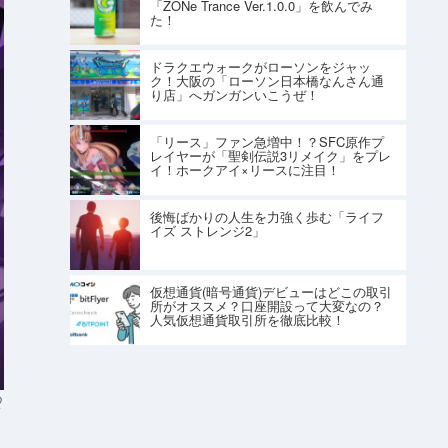
「ZONe Trance Ver.1.0.0」を飲んでみ
た！
ドラクエウォークがローソンをジャッ
ク！大阪の「ローソン日本橋なんさん通
り店」へガンガンいこうぜ！
「リース」ファン急増中！？SFC原作プ
レイヤーが「聖剣伝説3リメイク」をプレ
イ！ホークアイ×リースに注目！
後悔ばかりの人生を力強く歩む「ライフ
イズ ストレンジ2」
仮想通貨(暗号通貨)デビューはどこの取引
所がオススメ？口座開設って大変なの？
人気仮想通貨取引所を徹底比較！
O