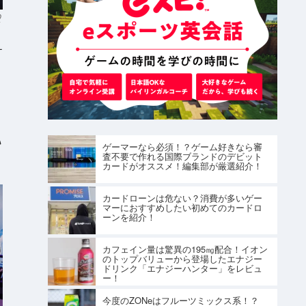
O
ナ
コ
い
ゲーマーなら必須！？ゲーム好きなら審
査不要で作れる国際ブランドのデビット
カードがオススメ！編集部が厳選紹介！
カードローンは危ない？消費が多いゲー
マーにおすすめしたい初めてのカードロ
ーンを紹介！
カフェイン量は驚異の195㎎配合！イオン
のトップバリューから登場したエナジー
ドリンク「エナジーハンター」をレビュ
ー！
今度のZONeはフルーツミックス系！？