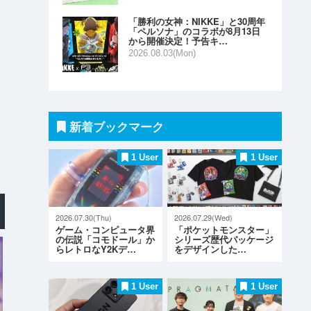
「勝利の女神：NIKKE」と30周年
「ペルソナ」のコラボが8月13日
から開催決定！予告キ…
2026.08.03(Mon)
新着ブックマーク
1 User
1 User
2026.07.30(Thu)
2026.07.29(Wed)
ゲーム・コンピュータ界
「ポケットモンスター」
の伝説「コモドール」か
シリーズ歴代パッケージ
らレトロなY2Kデ…
をデザインした…
1 User
1 User