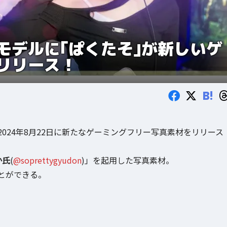
モデルに｢ぱくたそ｣が新しいゲ
リリース！
B!
2024年8月22日に新たなゲーミングフリー写真素材をリリース
か氏
(
@soprettygyudon
)」を起用した写真素材。
とができる。